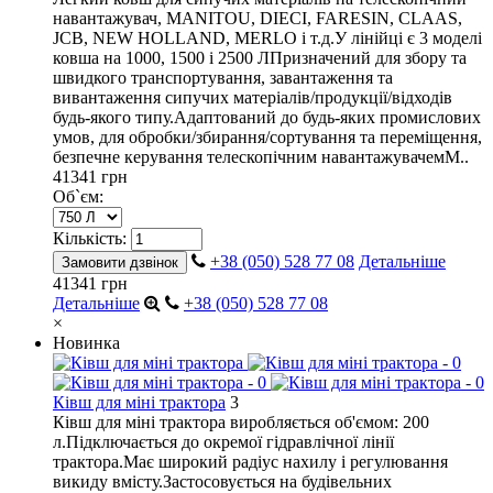
навантажувач, MANITOU, DIECI, FARESIN, CLAAS,
JCB, NEW HOLLAND, MERLO і т.д.У лінійці є 3 моделі
ковша на 1000, 1500 і 2500 ЛПризначений для збору та
швидкого транспортування, завантаження та
вивантаження сипучих матеріалів/продукції/відходів
будь-якого типу.Адаптований до будь-яких промислових
умов, для обробки/збирання/сортування та переміщення,
безпечне керування телескопічним навантажувачемМ..
41341 грн
Об`єм:
Кількість:
+38 (050) 528 77 08
Детальніше
Замовити дзвінок
41341 грн
Детальніше
+38 (050) 528 77 08
×
Новинка
Ківш для міні трактора
3
Ківш для міні трактора виробляється об'ємом: 200
л.Підключається до окремої гідравлічної лінії
трактора.Має широкий радіус нахилу і регулювання
викиду вмісту.Застосовується на будівельних