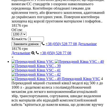
вимогам ЄС стандартів з охорони навколишнього
середовища. Контейнери обладнані гачками для
кріплення тенту, або фізичного захоплення, адаптований
до українських погодних умов. Поверхня контейнера
захищена від корозії ґрунтовим матеріалом і пофарбов..
18176 грн
Об`єм:
Кількість:
+38 (050) 528 77 08
Детальніше
Замовити дзвінок
18176 грн
Детальніше
+38 (050) 528 77 08
×
Перекидний Ківш VSC
4
Перекидний міцний сталевий ківш3 моделі від 500 л до
1000 л - додаткові колеса з поліамідуНожничний
механізм для легкого випорожненняБагатоцільовий:
збір, транспортування, сортування, швидке видалення
всіх матеріалів або відходівВ комплекті:нейлоновий
кабель "кріпиться до важеля ковша, що дозволяє вручну