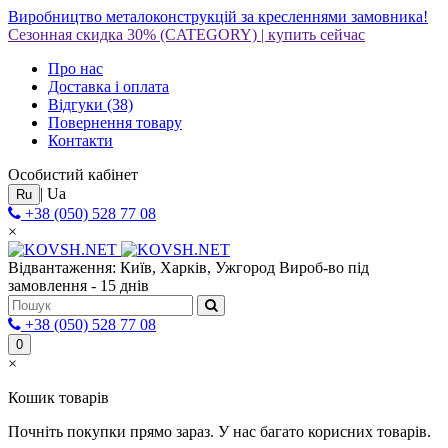
Виробництво металоконструкцій за кресленнями замовника!
Сезонная скидка 30%
(CATEGORY)
|
купить сейчас
Про нас
Доставка і оплата
Відгуки
(38)
Повернення товару
Контакти
Особистий кабінет
|
Ua
Ru
+38 (050) 528 77 08
×
Відвантаження: Київ, Харків, Ужгород
Вироб-во під
замовлення - 15 днів
+38 (050) 528 77 08
0
×
Кошик товарів
Почніть покупки прямо зараз. У нас багато корисних товарів.