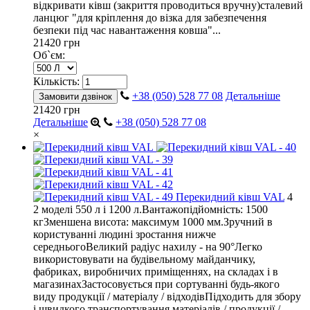
відкривати ківш (закриття проводиться вручну)сталевий
ланцюг "для кріплення до візка для забезпечення
безпеки під час навантаження ковша"...
21420 грн
Об`єм:
Кількість:
+38 (050) 528 77 08
Детальніше
Замовити дзвінок
21420 грн
Детальніше
+38 (050) 528 77 08
×
Перекидний ківш VAL
4
2 моделі 550 л і 1200 л.Вантажопідйомність: 1500
кгЗменшена висота: максимум 1000 мм.Зручний в
користуванні людині зростання нижче
середньогоВеликий радіус нахилу - на 90°Легко
використовувати на будівельному майданчику,
фабриках, виробничих приміщеннях, на складах і в
магазинахЗастосовується при сортуванні будь-якого
виду продукції / матеріалу / відходівПідходить для збору
і швидкого транспортування матеріалів / продукції /