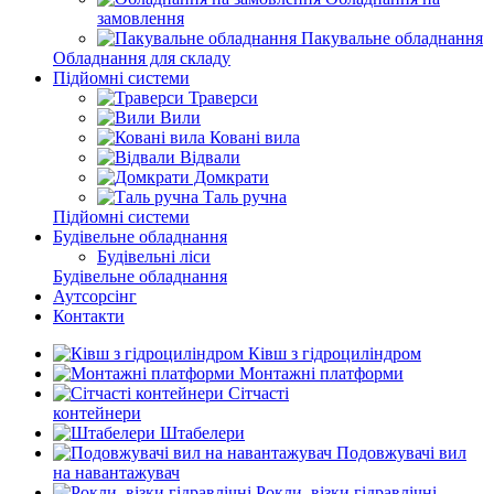
замовлення
Пакувальне обладнання
Обладнання для складу
Підйомні системи
Траверси
Вили
Ковані вила
Відвали
Домкрати
Таль ручна
Підйомні системи
Будівельне обладнання
Будівельні ліси
Будівельне обладнання
Аутсорсінг
Контакти
Ківш з гідроциліндром
Монтажні платформи
Сітчасті
контейнери
Штабелери
Подовжувачі вил
на навантажувач
Рокли, візки гідравлічні