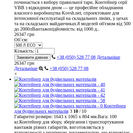
починається з вибору правильної тари. Контейнер серії
VBB з відкидним дном — це професійне обладнання
власного виробництва Kovsh.net, спроектоване для
інтенсивної експлуатації на складальних лініях, у цехах
та на складських майданчиках.8 моделей об'ємом від 500
до 2000лВантажопідйомність: від 1000 д..
26347 грн
Об`єм:
Кількість:
+38 (050) 528 77 08
Детальніше
Замовити дзвінок
26347 грн
Детальніше
+38 (050) 528 77 08
×
Контейнер
для будівельних матеріалів
3
10
/ 10
Габаритні розміри: 1643 х 1065 х 804 мм.Вага: 100
кг.Контейнер для збору, зберігання і транспортування
вантажів різних габаритів, виготовляється у
відповідності з технічною документацією, що відповідає