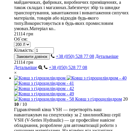
майданчиках, фабриках, виробничих приміщеннях, а
також складах і магазинах.Забезпечує збір та швидке
транспортування, завантаження і вивантаження сипучих
матеріалів, товарів або відходів будь-якого
типу.Використовується в будь-яких промисловим
умовах.Матеріал ко..
21114 грн
Об`єм:
Кількість:
+38 (050) 528 77 08
Детальніше
Замовити дзвінок
21114 грн
Детальніше
+38 (050) 528 77 08
×
Ковш з гідроциліндром
20
10
/ 10
Гідравлічний ківш VSH — перетворіть ваш
навантажувач на спецтехніку за 2 хвилиниКівш серії
VSH (V-Series Hydraulic) — це професійне навісне
обладнання, розроблене для автоматизації роботи з
сипучими матеріалами. На відміну від застарілих