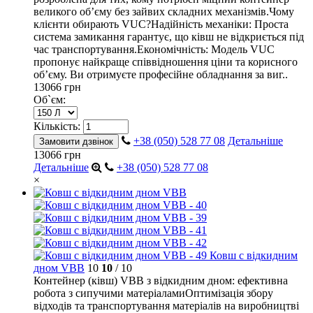
великого об’єму без зайвих складних механізмів.Чому
клієнти обирають VUC?Надійність механіки: Проста
система замикання гарантує, що ківш не відкриється під
час транспортування.Економічність: Модель VUC
пропонує найкраще співвідношення ціни та корисного
об’єму. Ви отримуєте професійне обладнання за виг..
13066 грн
Об`єм:
Кількість:
+38 (050) 528 77 08
Детальніше
Замовити дзвінок
13066 грн
Детальніше
+38 (050) 528 77 08
×
Ковш с відкидним
дном VBB
10
10
/ 10
Контейнер (ківш) VBB з відкидним дном: ефективна
робота з сипучими матеріаламиОптимізація збору
відходів та транспортування матеріалів на виробництві