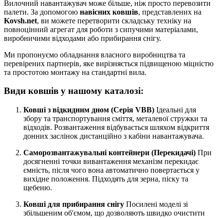
Вилочний навантажувач може більше, ніж просто перевозити
палети. За допомогою
навісних ковшів
, представлених на
Kovsh.net
, ви можете перетворити складську техніку на
повноцінний агрегат для роботи з сипучими матеріалами,
виробничими відходами або прибирання снігу.
Ми пропонуємо обладнання власного виробництва та
перевірених партнерів, яке вирізняється підвищеною міцністю
та простотою монтажу на стандартні вила.
Види ковшів у нашому каталозі:
Ковші з відкидним дном (Серія VBB)
Ідеальні для
збору та транспортування сміття, металевої стружки та
відходів. Розвантаження відбувається шляхом відкриття
донних заслінок дистанційно з кабіни навантажувача.
Саморозвантажувальні контейнери (Перекидачі)
При
досягненні точки вивантаження механізм перекидає
ємність, після чого вона автоматично повертається у
вихідне положення. Підходять для зерна, піску та
щебеню.
Ковші для прибирання снігу
Посилені моделі зі
збільшеним об'ємом, що дозволяють швидко очистити