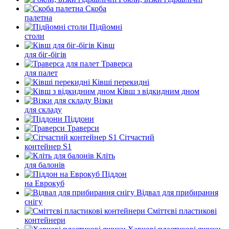
Скоба
палетна
Підйомні
столи
Ківш
для біг-бігів
Траверса
для палет
Ківші перекидні
Ківш з відкидним дном
Візки
для складу
Піддони
Траверси
Сітчастий
контейнер S1
Кліть
для балонів
Піддон
на Еврокуб
Відвал для прибирання
снігу
Cміттєві пластикові
контейнери