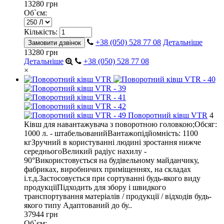
13280 грн
Об`єм:
Кількість:
+38 (050) 528 77 08
Детальніше
Замовити дзвінок
13280 грн
Детальніше
+38 (050) 528 77 08
×
Поворотний ківш VTR
4
Ківш для навантажувача з поворотною головкою;Обсяг:
1000 л. - штабельованийВантажопідйомність: 1100
кгЗручний в користуванні людині зростання нижче
середньогоВеликий радіус нахилу -
90°Використовується на будівельному майданчику,
фабриках, виробничих приміщеннях, на складах
і.т.д.Застосовується при сортуванні будь-якого виду
продукціїПідходить для збору і швидкого
транспортування матеріалів / продукції / відходів будь-
якого типу Адаптований до бу..
37944 грн
Об`єм: