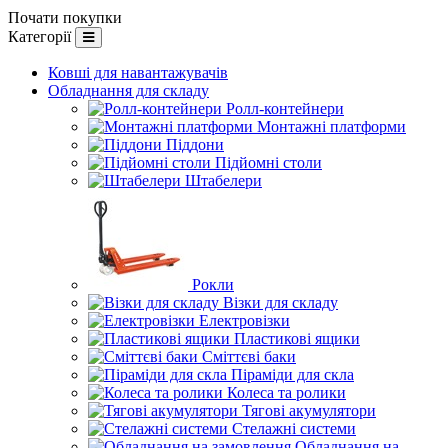
Почати покупки
Категорії
Ковші для навантажувачів
Обладнання для складу
Ролл-контейнери
Монтажні платформи
Піддони
Підйомні столи
Штабелери
Рокли
Візки для складу
Електровізки
Пластикові ящики
Сміттєві баки
Піраміди для скла
Колеса та ролики
Тягові акумулятори
Стелажні системи
Обладнання на