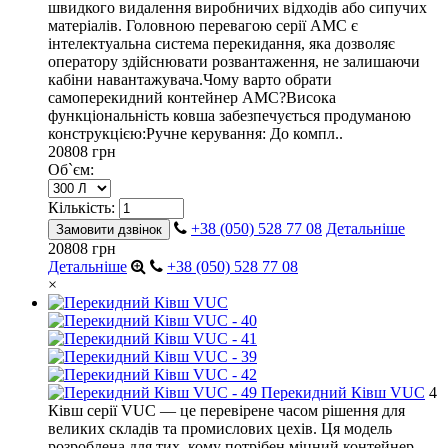
швидкого видалення виробничих відходів або сипучих
матеріалів. Головною перевагою серії AMC є
інтелектуальна система перекидання, яка дозволяє
оператору здійснювати розвантаження, не залишаючи
кабіни навантажувача.Чому варто обрати
самоперекидний контейнер AMC?Висока
функціональність ковша забезпечується продуманою
конструкцією:Ручне керування: До компл..
20808 грн
Об`єм:
Кількість:
+38 (050) 528 77 08
Детальніше
Замовити дзвінок
20808 грн
Детальніше
+38 (050) 528 77 08
×
Перекидний Ківш VUC
4
Ківш серії VUC — це перевірене часом рішення для
великих складів та промислових цехів. Ця модель
розроблена для тих, кому потрібен міцний контейнер