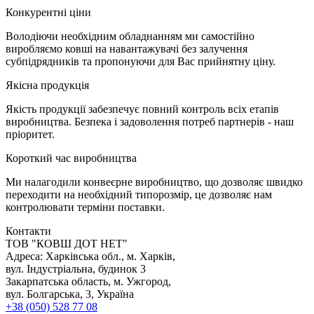
К
онкурентні ціни
Володіючи необхідним обладнанням ми самостійно
виробляємо ковші на навантажувачі без залучення
субпідрядників та пропонуючи для Вас прийнятну ціну.
Я
кісна продукція
Якість продукції забезпечує повний контроль всіх етапів
виробництва. Безпека і задоволення потреб партнерів - наш
пріоритет.
К
ороткий час виробництва
Ми налагодили конвеєрне виробництво, що дозволяє швидко
переходити на необхідний типорозмір, це дозволяє нам
контролювати терміни поставки.
Контакти
TOB "КОВШ ДОТ НЕТ"
Адреса: Харківська обл., м. Харків,
вул. Індустріальна, будинок 3
Закарпатська область, м. Ужгород,
вул. Болгарська, 3, Україна
+38 (050) 528 77 08