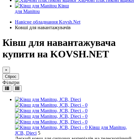
Харчові пластикові ящики
Ківш
для Manitou
Навісне обладнання Kovsh.Net
Ковші для навантажувачів
Ківш для навантажувача
купити на KOVSH.NET
×
Сброс
Фільтри
Ківш для Manitou,
JCB, Dieci
5
Легкий ковш для сипучих матеріалів на телескопічний