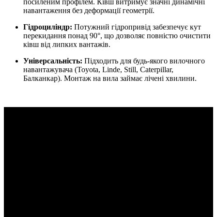
посиленим профілем. Ківш витримує значні динамічні
навантаження без деформації геометрії.
Гідроциліндр:
Потужний гідропривід забезпечує кут
перекидання понад 90°, що дозволяє повністю очистити
ківш від липких вантажів.
Універсальність:
Підходить для будь-якого вилочного
навантажувача (Toyota, Linde, Still, Caterpillar,
Балканкар). Монтаж на вила займає лічені хвилини.