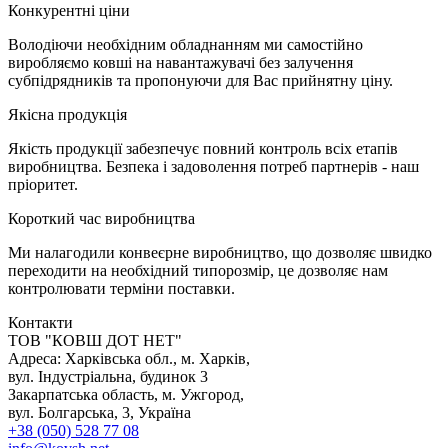
К
онкурентні ціни
Володіючи необхідним обладнанням ми самостійно
виробляємо ковші на навантажувачі без залучення
субпідрядників та пропонуючи для Вас прийнятну ціну.
Я
кісна продукція
Якість продукції забезпечує повний контроль всіх етапів
виробництва. Безпека і задоволення потреб партнерів - наш
пріоритет.
К
ороткий час виробництва
Ми налагодили конвеєрне виробництво, що дозволяє швидко
переходити на необхідний типорозмір, це дозволяє нам
контролювати терміни поставки.
Контакти
TOB "КОВШ ДОТ НЕТ"
Адреса: Харківська обл., м. Харків,
вул. Індустріальна, будинок 3
Закарпатська область, м. Ужгород,
вул. Болгарська, 3, Україна
+38 (050) 528 77 08