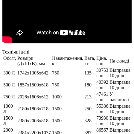
Технічні дані
Обсяг,
Розміри
Навантаження,
Вага,
Ціна,
На складі
л
(ДхШхВ), мм
кг
кг
грн
30753
Відправка
300 Л
1742х1305х642
750
135
грн
10 днів
40392
Відправка
500 Л
1857х1500х618
750
180
грн
10 днів
47461
У
750 Л
2026х1606х612
1000
213
грн
наявності
1000
55386
Відправка
2180х1808х718
1500
250
Л
грн
10 днів
1500
73930
Відправка
2380х2008х818
1500
328
Л
грн
10 днів
2000
86567
Відправка
2381х2200х1037
1500
387