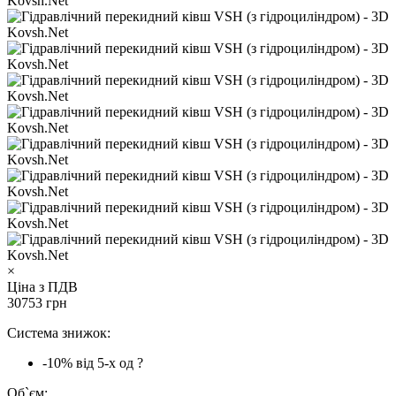
×
Ціна з ПДВ
30753 грн
Система знижок:
-10%
від 5-х од
?
Об`єм: