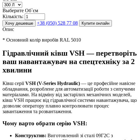
Выберите Об`єм
Кількість:
+38 (050) 528 77 08
Хочу дешевше
Купити онлайн
Опис
* Основний колір виробів RAL 5010
Гідравлічний ківш VSH — перетворіть
ваш навантажувач на спецтехніку за 2
хвилини
Ківш серії
VSH (V-Series Hydraulic)
— це професійне навісне
обладнання, розроблене для автоматизації роботи з сипучими
матеріалами. На відміну від застарілих механічних моделей,
ківш VSH працює від гідравлічної системи навантажувача, що
дозволяє оператору плавно контролювати процес
завантаження та розвантаження.
Чому варто обрати серію VSH:
Конструктив:
Виготовлений зі сталі 09Г2С з