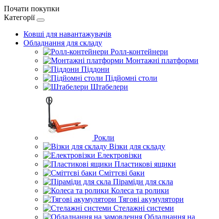
Почати покупки
Категорії
Ковші для навантажувачів
Обладнання для складу
Ролл-контейнери
Монтажні платформи
Піддони
Підйомні столи
Штабелери
Рокли
Візки для складу
Електровізки
Пластикові ящики
Сміттєві баки
Піраміди для скла
Колеса та ролики
Тягові акумулятори
Стелажні системи
Обладнання на