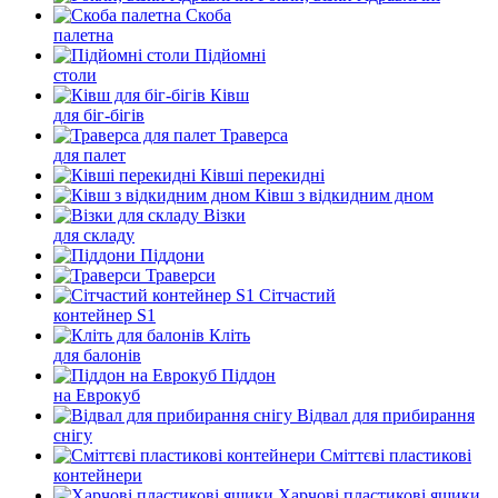
Скоба
палетна
Підйомні
столи
Ківш
для біг-бігів
Траверса
для палет
Ківші перекидні
Ківш з відкидним дном
Візки
для складу
Піддони
Траверси
Сітчастий
контейнер S1
Кліть
для балонів
Піддон
на Еврокуб
Відвал для прибирання
снігу
Cміттєві пластикові
контейнери
Харчові пластикові ящики