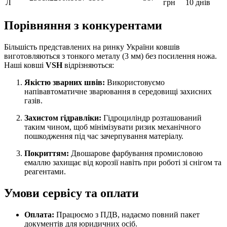
Л
грн
10 днів
Порівняння з конкурентами
Більшість представлених на ринку України ковшів
виготовляються з тонкого металу (3 мм) без посилення ножа.
Наші ковші
VSH
відрізняються:
Якістю зварних швів:
Використовуємо
напівавтоматичне зварювання в середовищі захисних
газів.
Захистом гідравліки:
Гідроциліндр розташований
таким чином, щоб мінімізувати ризик механічного
пошкодження під час зачерпування матеріалу.
Покриттям:
Двошарове фарбування промисловою
емаллю захищає від корозії навіть при роботі зі снігом та
реагентами.
Умови сервісу та оплати
Оплата:
Працюємо з ПДВ, надаємо повний пакет
документів для юридичних осіб.