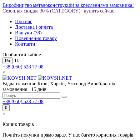
Виробництво металоконструкцій за кресленнями замовника!
Сезонная скидка 30%
(CATEGORY)
|
купить сейчас
Про нас
Доставка і оплата
Відгуки
(38)
Повернення товару
Контакти
Особистий кабінет
|
Ua
Ru
+38 (050) 528 77 08
×
Відвантаження: Київ, Харків, Ужгород
Вироб-во під
замовлення - 15 днів
+38 (050) 528 77 08
0
×
Кошик товарів
Почніть покупки прямо зараз. У нас багато корисних товарів.