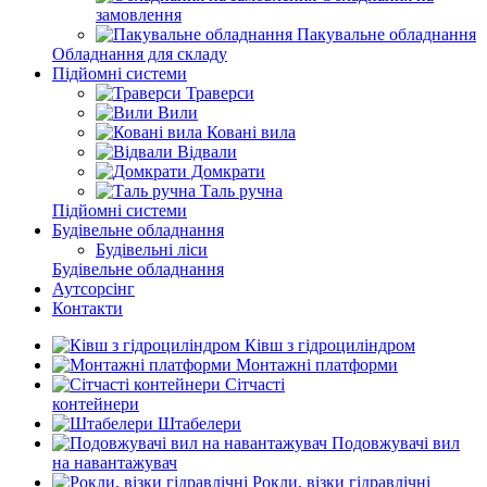
замовлення
Пакувальне обладнання
Обладнання для складу
Підйомні системи
Траверси
Вили
Ковані вила
Відвали
Домкрати
Таль ручна
Підйомні системи
Будівельне обладнання
Будівельні ліси
Будівельне обладнання
Аутсорсінг
Контакти
Ківш з гідроциліндром
Монтажні платформи
Сітчасті
контейнери
Штабелери
Подовжувачі вил
на навантажувач
Рокли, візки гідравлічні