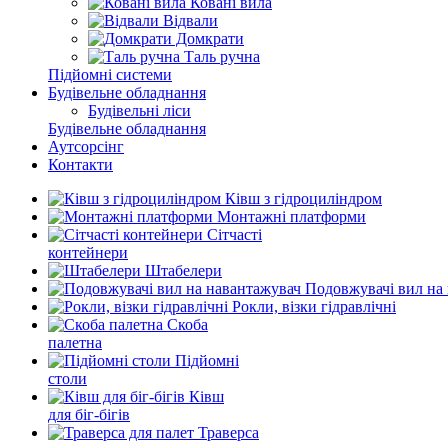
Ковані вила
Відвали
Домкрати
Таль ручна
Підйомні системи
Будівельне обладнання
Будівельні ліси
Будівельне обладнання
Аутсорсінг
Контакти
Ківш з гідроциліндром
Монтажні платформи
Сітчасті
контейнери
Штабелери
Подовжувачі вил на
Рокли, візки гідравлічні
Скоба
палетна
Підйомні
столи
Ківш
для біг-бігів
Траверса