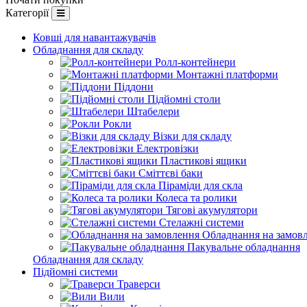
Категорії
Ковші для навантажувачів
Обладнання для складу
Ролл-контейнери
Монтажні платформи
Піддони
Підйомні столи
Штабелери
Рокли
Візки для складу
Електровізки
Пластикові ящики
Сміттєві баки
Піраміди для скла
Колеса та ролики
Тягові акумулятори
Стелажні системи
Обладнання на замов
Пакувальне обладнання
Обладнання для складу
Підйомні системи
Траверси
Вили