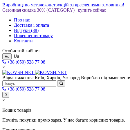
Виробництво металоконструкцій за кресленнями замовника!
Сезонная скидка 30%
(CATEGORY)
|
купить сейчас
Про нас
Доставка і оплата
Відгуки
(38)
Повернення товару
Контакти
Особистий кабінет
|
Ua
Ru
+38 (050) 528 77 08
×
Відвантаження: Київ, Харків, Ужгород
Вироб-во під замовлення
+38 (050) 528 77 08
0
×
Кошик товарів
Почніть покупки прямо зараз. У нас багато корисних товарів.
Почати покупки