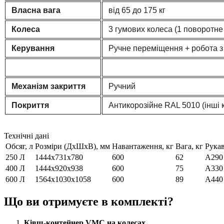
Власна вага
від 65 до 175 кг
Колеса
3 гумових колеса (1 поворотне
Керування
Ручне переміщення + робота 
Механізм закриття
Ручний
Покриття
Антикорозійне RAL 5010 (інші 
Технічні дані
Обсяг, л
Розміри (ДхШхВ), мм
Навантаження, кг
Вага, кг
Рукав
250 Л
1444x731x780
600
62
A290
400 Л
1444x920x938
600
75
A330
600 Л
1564x1030x1058
600
89
A440
Що ви отримуєте в комплекті?
Ківш-контейнер VMC на колесах.