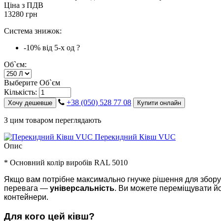
Ціна з ПДВ
13280 грн
Система знижок:
-10%
від 5-х од
?
Об`єм:
Выберите Об`єм
Кількість:
+38 (050) 528 77 08
Хочу дешевше
Купити онлайн
З цим товаром переглядають
Перекидний Ківш VUC
Опис
* Основний колір виробів RAL 5010
Якщо вам потрібне максимально гнучке рішення для збору
перевага —
універсальність
. Ви можете переміщувати йо
контейнери.
Для кого цей ківш?