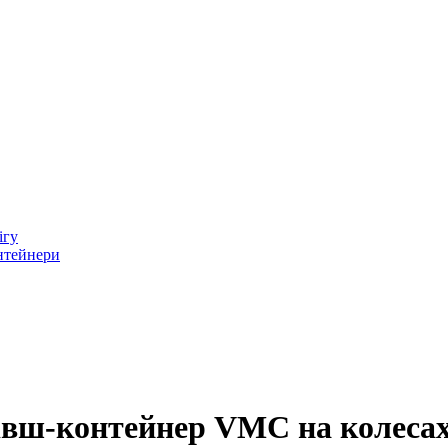
ігу
онтейнери
івш-контейнер VMC на колеса