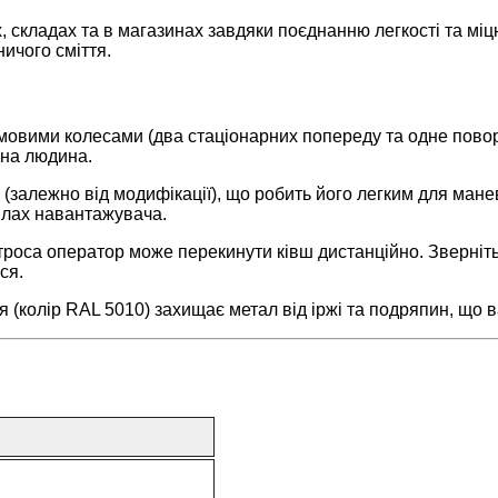
кладах та в магазинах завдяки поєднанню легкості та міцно
ничого сміття.
овими колесами (два стаціонарних попереду та одне поворо
дна людина.
г (залежно від модифікації), що робить його легким для ман
лах навантажувача.
оса оператор може перекинути ківш дистанційно. Зверніть у
ся.
колір RAL 5010) захищає метал від іржі та подряпин, що в