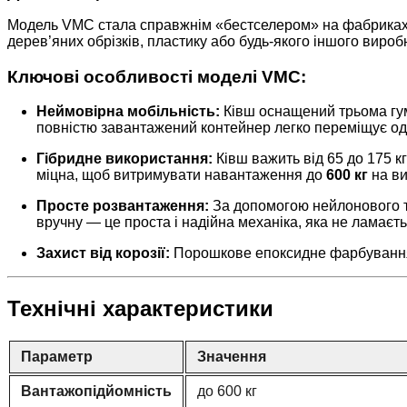
Модель VMC стала справжнім «бестселером» на фабриках, с
дерев’яних обрізків, пластику або будь-якого іншого вироб
Ключові особливості моделі VMC:
Неймовірна мобільність:
Ківш оснащений трьома гум
повністю завантажений контейнер легко переміщує о
Гібридне використання:
Ківш важить від 65 до 175 к
міцна, щоб витримувати навантаження до
600 кг
на ви
Просте розвантаження:
За допомогою нейлонового тр
вручну — це проста і надійна механіка, яка не ламаєть
Захист від корозії:
Порошкове епоксидне фарбування (
Технічні характеристики
Параметр
Значення
Вантажопідйомність
до 600 кг