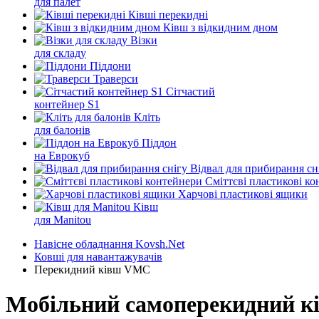
для палет
Ківші перекидні
Ківш з відкидним дном
Візки
для складу
Піддони
Траверси
Сітчастий
контейнер S1
Кліть
для балонів
Піддон
на Еврокуб
Відвал для прибирання сн
Cміттєві пластикові к
Харчові пластикові ящики
Ківш
для Manitou
Навісне обладнання Kovsh.Net
Ковші для навантажувачів
Перекидний ківш VMC
Мобільний самоперекидний к