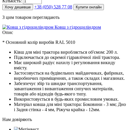
Кількість:
+38 (050) 528 77 08
Хочу дешевше
Купити онлайн
З цим товаром переглядають
Ковш з гідроциліндром
Опис
* Основний колір виробів RAL 5010
Ківш для міні трактора виробляється об'ємом: 200 л.
Підключається до окремої гідравлічної лінії трактора.
Має широкий радіус нахилу і регулювання викиду
вмісту.
Застосовується на будівельних майданчиках, фабриках,
виробничих приміщеннях, а також складах і магазинах.
Забезпечує збір та швидке транспортування,
завантаження і вивантаження сипучих матеріалів,
товарів або відходів будь-якого типу.
Використовується в будь-яких промисловим умовах.
Матеріал ковша для міні трактора: Боковини - 3 мм; Дно
і Задня стінка - 4 мм, Ріжуча крайка - 12мм.
Нам довіряють