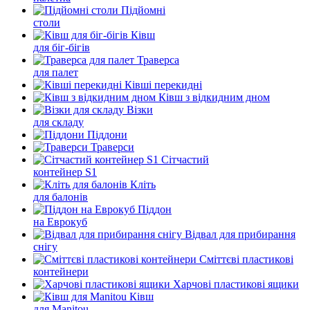
Підйомні
столи
Ківш
для біг-бігів
Траверса
для палет
Ківші перекидні
Ківш з відкидним дном
Візки
для складу
Піддони
Траверси
Сітчастий
контейнер S1
Кліть
для балонів
Піддон
на Еврокуб
Відвал для прибирання
снігу
Cміттєві пластикові
контейнери
Харчові пластикові ящики
Ківш
для Manitou