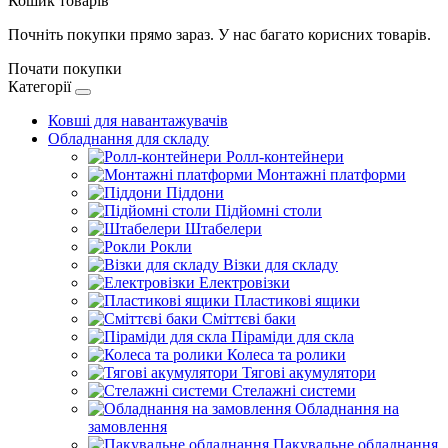
Кошик товарів
Почніть покупки прямо зараз. У нас багато корисних товарів.
Почати покупки
Категорії
Ковші для навантажувачів
Обладнання для складу
Ролл-контейнери
Монтажні платформи
Піддони
Підйомні столи
Штабелери
Рокли
Візки для складу
Електровізки
Пластикові ящики
Сміттєві баки
Піраміди для скла
Колеса та ролики
Тягові акумулятори
Стелажні системи
Обладнання на
замовлення
Пакувальне обладнання