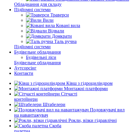
Обладнання для складу
Підйомні системи
Траверси
Вили
Ковані вила
Відвали
Домкрати
Таль ручна
Підйомні системи
Будівельне обладнання
Будівельні ліси
Будівельне обладнання
Аутсорсінг
Контакти
Ківш з гідроциліндром
Монтажні платформи
Сітчасті
контейнери
Штабелери
Подовжувачі вил
на навантажувач
Рокли, візки гідравлічні
Скоба
палетна