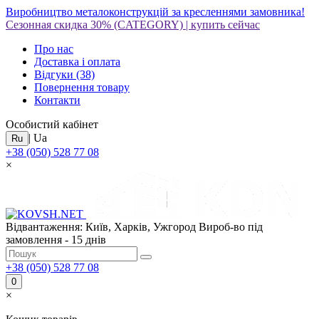
Виробництво металоконструкцій за кресленнями замовника!
Сезонная скидка 30%
(CATEGORY)
|
купить сейчас
Про нас
Доставка і оплата
Відгуки
(38)
Повернення товару
Контакти
Особистий кабінет
|
Ua
Ru
+38 (050) 528 77 08
×
Відвантаження: Київ, Харків, Ужгород
Вироб-во під
замовлення - 15 днів
+38 (050) 528 77 08
0
×