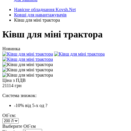
Навісне обладнання Kovsh.Net
Ковші для навантажувачів
Ківш для міні трактора
Ківш для міні трактора
Новинка
Ціна з ПДВ
21114 грн
Система знижок:
-10%
від 5-х од
?
Об`єм:
Выберите Об`єм