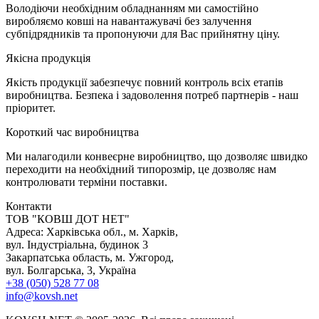
Володіючи необхідним обладнанням ми самостійно
виробляємо ковші на навантажувачі без залучення
субпідрядників та пропонуючи для Вас прийнятну ціну.
Я
кісна продукція
Якість продукції забезпечує повний контроль всіх етапів
виробництва. Безпека і задоволення потреб партнерів - наш
пріоритет.
К
ороткий час виробництва
Ми налагодили конвеєрне виробництво, що дозволяє швидко
переходити на необхідний типорозмір, це дозволяє нам
контролювати терміни поставки.
Контакти
TOB "КОВШ ДОТ НЕТ"
Адреса: Харківська обл., м. Харків,
вул. Індустріальна, будинок 3
Закарпатська область, м. Ужгород,
вул. Болгарська, 3, Україна
+38 (050) 528 77 08
info@kovsh.net