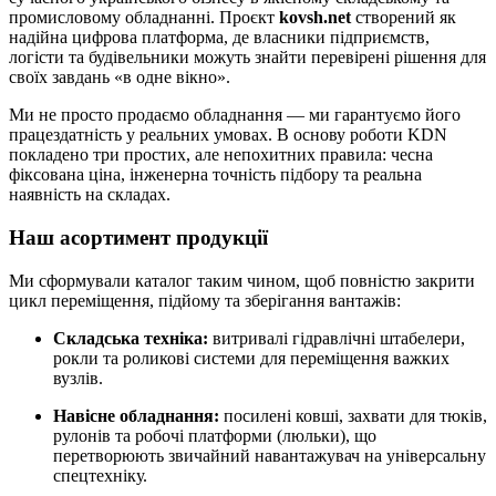
промисловому обладнанні. Проєкт
kovsh.net
створений як
надійна цифрова платформа, де власники підприємств,
логісти та будівельники можуть знайти перевірені рішення для
своїх завдань «в одне вікно».
Ми не просто продаємо обладнання — ми гарантуємо його
працездатність у реальних умовах. В основу роботи KDN
покладено три простих, але непохитних правила: чесна
фіксована ціна, інженерна точність підбору та реальна
наявність на складах.
Наш асортимент продукції
Ми сформували каталог таким чином, щоб повністю закрити
цикл переміщення, підйому та зберігання вантажів:
Складська техніка:
витривалі гідравлічні штабелери,
рокли та роликові системи для переміщення важких
вузлів.
Навісне обладнання:
посилені ковші, захвати для тюків,
рулонів та робочі платформи (люльки), що
перетворюють звичайний навантажувач на універсальну
спецтехніку.