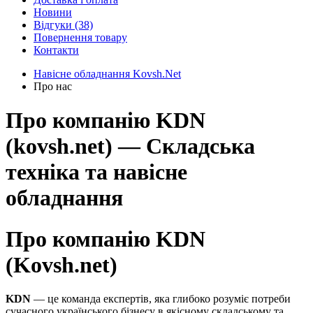
Новини
Відгуки
(38)
Повернення товару
Контакти
Навісне обладнання Kovsh.Net
Про нас
Про компанію KDN
(kovsh.net) — Складська
техніка та навісне
обладнання
Про компанію KDN
(Kovsh.net)
KDN
— це команда експертів, яка глибоко розуміє потреби
сучасного українського бізнесу в якісному складському та