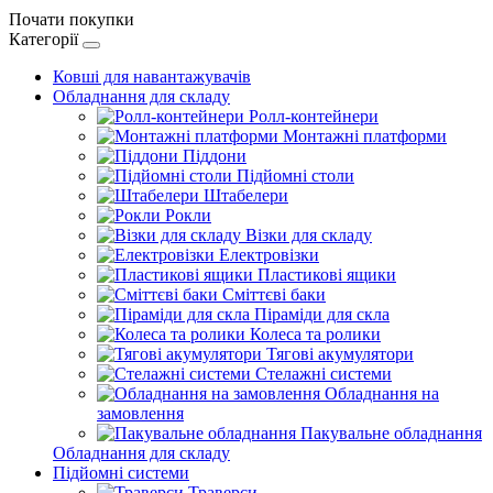
Почати покупки
Категорії
Ковші для навантажувачів
Обладнання для складу
Ролл-контейнери
Монтажні платформи
Піддони
Підйомні столи
Штабелери
Рокли
Візки для складу
Електровізки
Пластикові ящики
Сміттєві баки
Піраміди для скла
Колеса та ролики
Тягові акумулятори
Стелажні системи
Обладнання на
замовлення
Пакувальне обладнання
Обладнання для складу
Підйомні системи
Траверси