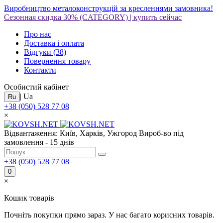
Виробництво металоконструкцій за кресленнями замовника!
Сезонная скидка 30%
(CATEGORY)
|
купить сейчас
Про нас
Доставка і оплата
Відгуки
(38)
Повернення товару
Контакти
Особистий кабінет
|
Ua
Ru
+38 (050) 528 77 08
×
Відвантаження: Київ, Харків, Ужгород
Вироб-во під
замовлення - 15 днів
+38 (050) 528 77 08
0
×
Кошик товарів
Почніть покупки прямо зараз. У нас багато корисних товарів.