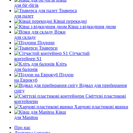
для біг-бігів
Траверса
для палет
Ківші перекидні
Ківш з відкидним дном
Візки
для складу
Піддони
Траверси
Сітчастий
контейнер S1
Кліть
для балонів
Піддон
на Еврокуб
Відвал для прибирання
снігу
Cміттєві пластикові
контейнери
Харчові пластикові ящики
Ківш
для Manitou
Про нас
Доставка і оплата