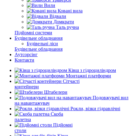
Вили
Ковані вила
Відвали
Домкрати
Таль ручна
Підйомні системи
Будівельне обладнання
Будівельні ліси
Будівельне обладнання
Аутсорсінг
Контакти
Ківш з гідроциліндром
Монтажні платформи
Сітчасті
контейнери
Штабелери
Подовжувачі вил
на навантажувач
Рокли, візки гідравлічні
Скоба
палетна
Підйомні
столи
Ківш