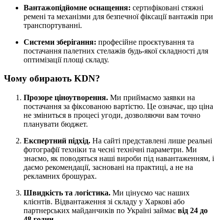
Вантажопідйомне оснащення:
сертифіковані стяжні
ремені та механізми для безпечної фіксації вантажів при
транспортуванні.
Системи зберігання:
професійне проєктування та
постачання палетних стелажів будь-якої складності для
оптимізації площі складу.
Чому обирають KDN?
Прозоре ціноутворення.
Ми приймаємо заявки на
постачання за фіксованою вартістю. Це означає, що ціна
не зміниться в процесі угоди, дозволяючи вам точно
планувати бюджет.
Експертний підхід.
На сайті представлені лише реальні
фотографії техніки та чесні технічні параметри. Ми
знаємо, як поводяться наші вироби під навантаженням, і
даємо рекомендації, засновані на практиці, а не на
рекламних брошурах.
Швидкість та логістика.
Ми цінуємо час наших
клієнтів. Відвантаження зі складу у Харкові або
партнерських майданчиків по Україні займає
від 24 до
48 годин
.