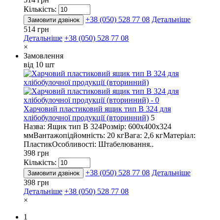
Кількість:
+38 (050) 528 77 08
Детальніше
Замовити дзвінок
514 грн
Детальніше
+38 (050) 528 77 08
×
Замовлення
від 10 шт
Харчовий пластиковий ящик тип В 324 для
хлібобулочної продукції (вторинний)
5
Назва: Ящик тип В 324Розмір: 600х400х324
ммВантажопідйомність: 20 кгВага: 2,6 кгМатеріал:
ПластикОсобливості: Штабелювання..
398 грн
Кількість:
+38 (050) 528 77 08
Детальніше
Замовити дзвінок
398 грн
Детальніше
+38 (050) 528 77 08
×
1