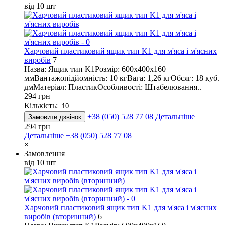
від 10 шт
Харчовий пластиковий ящик тип K1 для м'яса і м'ясних
виробів
7
Назва: Ящик тип K1Розмір: 600х400х160
ммВантажопідйомність: 10 кгВага: 1,26 кгОбсяг: 18 куб.
дмМатеріал: ПластикОсобливості: Штабелювання..
294 грн
Кількість:
+38 (050) 528 77 08
Детальніше
Замовити дзвінок
294 грн
Детальніше
+38 (050) 528 77 08
×
Замовлення
від 10 шт
Харчовий пластиковий ящик тип K1 для м'яса і м'ясних
виробів (вторинний)
6