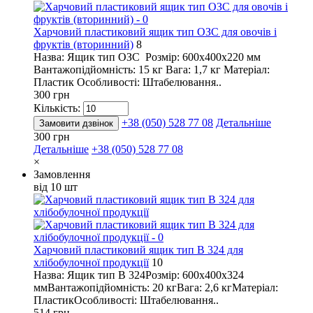
Харчовий пластиковий ящик тип ОЗС для овочів і
фруктів (вторинний)
8
Назва: Ящик тип ОЗС Розмір: 600х400х220 мм
Вантажопідйомність: 15 кг Вага: 1,7 кг Матеріал:
Пластик Особливості: Штабелювання..
300 грн
Кількість:
+38 (050) 528 77 08
Детальніше
Замовити дзвінок
300 грн
Детальніше
+38 (050) 528 77 08
×
Замовлення
від 10 шт
Харчовий пластиковий ящик тип В 324 для
хлібобулочної продукції
10
Назва: Ящик тип В 324Розмір: 600х400х324
ммВантажопідйомність: 20 кгВага: 2,6 кгМатеріал:
ПластикОсобливості: Штабелювання..
514 грн