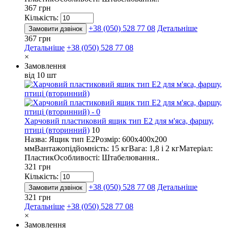
367 грн
Кількість:
+38 (050) 528 77 08
Детальніше
Замовити дзвінок
367 грн
Детальніше
+38 (050) 528 77 08
×
Замовлення
від 10 шт
Харчовий пластиковий ящик тип E2 для м'яса, фаршу,
птиці (вторинний)
10
Назва: Ящик тип E2Розмір: 600х400х200
ммВантажопідйомність: 15 кгВага: 1,8 і 2 кгМатеріал:
ПластикОсобливості: Штабелювання..
321 грн
Кількість:
+38 (050) 528 77 08
Детальніше
Замовити дзвінок
321 грн
Детальніше
+38 (050) 528 77 08
×
Замовлення