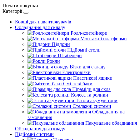
Почати покупки
Категорії
Ковші для навантажувачів
Обладнання для складу
Ролл-контейнери
Монтажні платформи
Піддони
Підйомні столи
Штабелери
Рокли
Візки для складу
Електровізки
Пластикові ящики
Сміттєві баки
Піраміди для скла
Колеса та ролики
Тягові акумулятори
Стелажні системи
Обладнання на
замовлення
Пакувальне обладнання
Обладнання для складу
Підйомні системи
Траверси