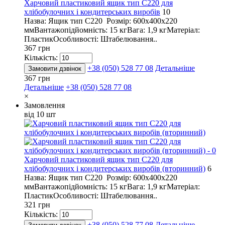
Харчовий пластиковий ящик тип С220 для
хлібобулочних і кондитерських виробів
10
Назва: Ящик тип С220 Розмір: 600х400х220
ммВантажопідйомність: 15 кгВага: 1,9 кгМатеріал:
ПластикОсобливості: Штабелювання..
367 грн
Кількість:
+38 (050) 528 77 08
Детальніше
Замовити дзвінок
367 грн
Детальніше
+38 (050) 528 77 08
×
Замовлення
від 10 шт
Харчовий пластиковий ящик тип С220 для
хлібобулочних і кондитерських виробів (вторинний)
6
Назва: Ящик тип С220 Розмір: 600х400х220
ммВантажопідйомність: 15 кгВага: 1,9 кгМатеріал:
ПластикОсобливості: Штабелювання..
321 грн
Кількість:
+38 (050) 528 77 08
Детальніше