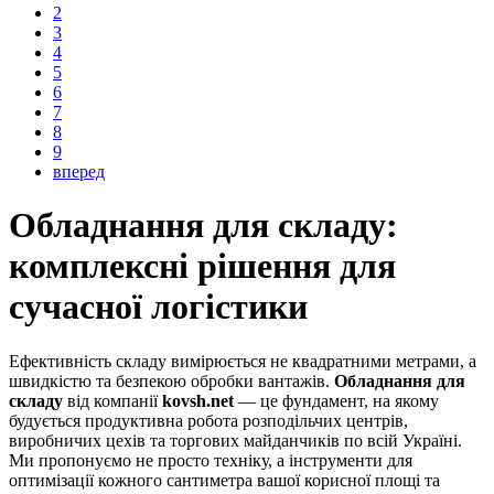
2
3
4
5
6
7
8
9
вперед
Обладнання для складу:
комплексні рішення для
сучасної логістики
Ефективність складу вимірюється не квадратними метрами, а
швидкістю та безпекою обробки вантажів.
Обладнання для
складу
від компанії
kovsh.net
— це фундамент, на якому
будується продуктивна робота розподільчих центрів,
виробничих цехів та торгових майданчиків по всій Україні.
Ми пропонуємо не просто техніку, а інструменти для
оптимізації кожного сантиметра вашої корисної площі та