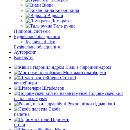
Вили
Ковані вила
Відвали
Домкрати
Таль ручна
Підйомні системи
Будівельне обладнання
Будівельні ліси
Будівельне обладнання
Аутсорсінг
Контакти
Ківш з гідроциліндром
Монтажні платформи
Сітчасті
контейнери
Штабелери
Подовжувачі вил
на навантажувач
Рокли, візки гідравлічні
Скоба
палетна
Підйомні
столи
Ківш