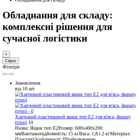
Обладнання для складу:
комплексні рішення для
сучасної логістики
×
Сброс
Фільтри
Замовлення
від 10 шт
Харчовий пластиковий ящик тип E2 для м'яса, фаршу,
птиці
10
Назва: Ящик тип E2Розмір: 600х400х200
ммВантажопідйомність: 15 кгВага: 1,8 і 2 кгМатеріал:
ПластикОсобливості: Штабелювання..