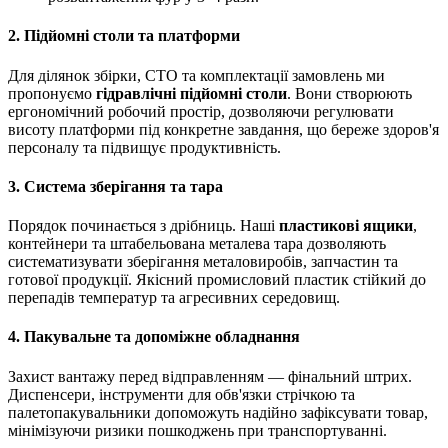
2. Підйомні столи та платформи
Для ділянок збірки, СТО та комплектації замовлень ми
пропонуємо
гідравлічні підйомні столи
. Вони створюють
ергономічний робочий простір, дозволяючи регулювати
висоту платформи під конкретне завдання, що береже здоров'я
персоналу та підвищує продуктивність.
3. Система зберігання та тара
Порядок починається з дрібниць. Наші
пластикові ящики
,
контейнери та штабельована металева тара дозволяють
систематизувати зберігання металовиробів, запчастин та
готової продукції. Якісний промисловий пластик стійкий до
перепадів температур та агресивних середовищ.
4. Пакувальне та допоміжне обладнання
Захист вантажу перед відправленням — фінальний штрих.
Диспенсери, інструменти для обв'язки стрічкою та
палетопакувальники допоможуть надійно зафіксувати товар,
мінімізуючи ризики пошкоджень при транспортуванні.