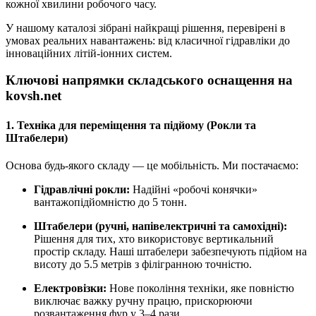
кожної хвилини робочого часу.
У нашому каталозі зібрані найкращі рішення, перевірені в
умовах реальних навантажень: від класичної гідравліки до
інноваційних літій-іонних систем.
Ключові напрямки складського оснащення на
kovsh.net
1. Техніка для переміщення та підйому (Рокли та
Штабелери)
Основа будь-якого складу — це мобільність. Ми постачаємо:
Гідравлічні рокли:
Надійні «робочі конячки»
вантажопідйомністю до 5 тонн.
Штабелери (ручні, напівелектричні та самохідні):
Рішення для тих, хто використовує вертикальний
простір складу. Наші штабелери забезпечують підйом на
висоту до 5.5 метрів з філігранною точністю.
Електровізки:
Нове покоління техніки, яке повністю
виключає важку ручну працю, прискорюючи
розвантаження фур у 3–4 рази.