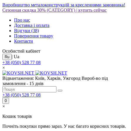
Виробництво металоконструкцій за кресленнями замовника!
Сезонная скидка 30%
(CATEGORY)
|
купить сейчас
Про нас
Доставка і оплата
Відгуки
(38)
Повернення товару
Контакти
Особистий кабінет
|
Ua
Ru
+38 (050) 528 77 08
×
Відвантаження: Київ, Харків, Ужгород
Вироб-во під
замовлення - 15 днів
+38 (050) 528 77 08
0
×
Кошик товарів
Почніть покупки прямо зараз. У нас багато корисних товарів.