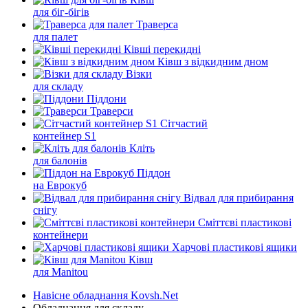
для біг-бігів
Траверса
для палет
Ківші перекидні
Ківш з відкидним дном
Візки
для складу
Піддони
Траверси
Сітчастий
контейнер S1
Кліть
для балонів
Піддон
на Еврокуб
Відвал для прибирання
снігу
Cміттєві пластикові
контейнери
Харчові пластикові ящики
Ківш
для Manitou
Навісне обладнання Kovsh.Net
Обладнання для складу