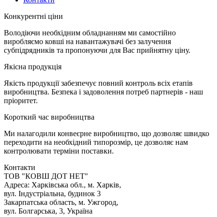
К
онкурентні ціни
Володіючи необхідним обладнанням ми самостійно
виробляємо ковші на навантажувачі без залучення
субпідрядників та пропонуючи для Вас прийнятну ціну.
Я
кісна продукція
Якість продукції забезпечує повний контроль всіх етапів
виробництва. Безпека і задоволення потреб партнерів - наш
пріоритет.
К
ороткий час виробництва
Ми налагодили конвеєрне виробництво, що дозволяє швидко
переходити на необхідний типорозмір, це дозволяє нам
контролювати терміни поставки.
Контакти
TOB "КОВШ ДОТ НЕТ"
Адреса: Харківська обл., м. Харків,
вул. Індустріальна, будинок 3
Закарпатська область, м. Ужгород,
вул. Болгарська, 3, Україна