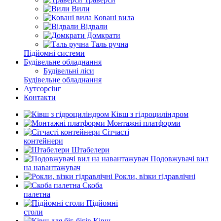
Вили
Ковані вила
Відвали
Домкрати
Таль ручна
Підйомні системи
Будівельне обладнання
Будівельні ліси
Будівельне обладнання
Аутсорсінг
Контакти
Ківш з гідроциліндром
Монтажні платформи
Сітчасті
контейнери
Штабелери
Подовжувачі вил
на навантажувач
Рокли, візки гідравлічні
Скоба
палетна
Підйомні
столи
Ківш