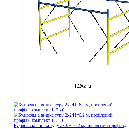
Будівельна вишка туру 2х2/Н=6.2 м, посилений профіль,