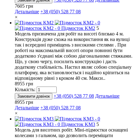
Замовити дзвінок
7605 грн
Детальніше
+38 (050) 528 77 08
×
Підмосток KM2
5
Модель призначена для робіт на висоті близько 4 м.
Конструкція дуже схожа на використання як на вулиці
так і всередині приміщень з високими стелями . При
роботі на максимальній висоті опори повинні бути
додатково з'єднані між собою діагональними стяжками.
Що, у свою чергу, посилить конструкцію і дасть
додаткову стабільність. Настил являє собою спеціальну
платформу, яка встановлюється і надійно кріпиться на
відповідному рівні з кроком 40 см. Макси..
8955 грн
Кількість:
+38 (050) 528 77 08
Детальніше
Замовити дзвінок
8955 грн
Детальніше
+38 (050) 528 77 08
×
Підмосток KM3
5
Модель для висотних робіт. Міні-підмостки оснащені
колесами з гальмом, що дозволить переміщати