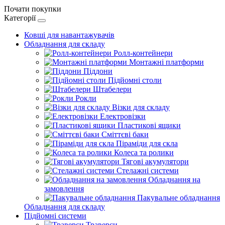
Почати покупки
Категорії
Ковші для навантажувачів
Обладнання для складу
Ролл-контейнери
Монтажні платформи
Піддони
Підйомні столи
Штабелери
Рокли
Візки для складу
Електровізки
Пластикові ящики
Сміттєві баки
Піраміди для скла
Колеса та ролики
Тягові акумулятори
Стелажні системи
Обладнання на
замовлення
Пакувальне обладнання
Обладнання для складу
Підйомні системи
Траверси