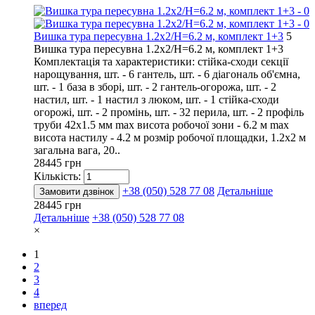
Вишка тура пересувна 1.2х2/Н=6.2 м, комплект 1+3
5
Вишка тура пересувна 1.2х2/Н=6.2 м, комплект 1+3
Комплектація та характеристики: стійка-сходи секції
нарощування, шт. - 6 гантель, шт. - 6 діагональ об'ємна,
шт. - 1 база в зборі, шт. - 2 гантель-огорожа, шт. - 2
настил, шт. - 1 настил з люком, шт. - 1 стійка-сходи
огорожі, шт. - 2 промінь, шт. - 32 перила, шт. - 2 профіль
труби 42х1.5 мм max висота робочої зони - 6.2 м max
висота настилу - 4.2 м розмір робочої площадки, 1.2х2 м
загальна вага, 20..
28445 грн
Кількість:
+38 (050) 528 77 08
Детальніше
Замовити дзвінок
28445 грн
Детальніше
+38 (050) 528 77 08
×
1
2
3
4
вперед