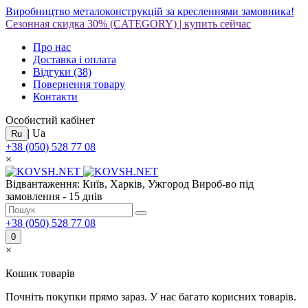
Виробництво металоконструкцій за кресленнями замовника!
Сезонная скидка 30%
(CATEGORY)
|
купить сейчас
Про нас
Доставка і оплата
Відгуки
(38)
Повернення товару
Контакти
Особистий кабінет
|
Ua
Ru
+38 (050) 528 77 08
×
Відвантаження: Київ, Харків, Ужгород
Вироб-во під
замовлення - 15 днів
+38 (050) 528 77 08
0
×
Кошик товарів
Почніть покупки прямо зараз. У нас багато корисних товарів.