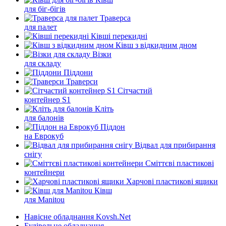
для біг-бігів
Траверса
для палет
Ківші перекидні
Ківш з відкидним дном
Візки
для складу
Піддони
Траверси
Сітчастий
контейнер S1
Кліть
для балонів
Піддон
на Еврокуб
Відвал для прибирання
снігу
Cміттєві пластикові
контейнери
Харчові пластикові ящики
Ківш
для Manitou
Навісне обладнання Kovsh.Net
Будівельне обладнання