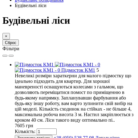
Будівельні ліси
Будівельні ліси
×
Сброс
Фільтри
Підмосток KM1
5
Невеликі розміри хараткерни для малого підмостку що
ідеально підходить для квартир. Для хорошої
маневреності оснащуються колесами з гальмом, що
дозволяють переміщатися помост по приміщенню в
будь-якому напрямку. Запланувавши фарбування або
будь-яку іншу роботу, вам варто зупинити свій вибір на
цій моделі. Кількість сходинок на стійках - не більше 4,
максимальна робоча висота 3 м. Настил закріплюється з
кроком 40 см. Ліси такого виду оптимально пі..
7605 грн
Кількість:
+38 (050) 528 77 08
Детальніше