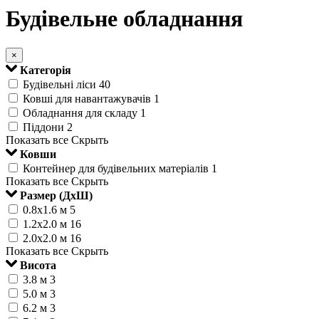
Будівельне обладнання
×
Категорія
Будівельні ліси
40
Ковші для навантажувачів
1
Обладнання для складу
1
Піддони
2
Показать все
Скрыть
Ковши
Контейнер для будівельних матеріалів
1
Показать все
Скрыть
Размер (ДхШ)
0.8х1.6 м
5
1.2х2.0 м
16
2.0х2.0 м
16
Показать все
Скрыть
Висота
3.8 м
3
5.0 м
3
6.2 м
3