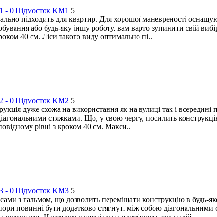
Підмосток KM1
5
еально підходить для квартир. Для хорошої маневреності оснащу
ання або будь-яку іншу роботу, вам варто зупинити свій вибір н
оком 40 см. Ліси такого виду оптимально пі..
Підмосток KM2
5
трукція дуже схожа на використання як на вулиці так і всередині
діагональними стяжками. Що, у свою чергу, посилить конструкцію
повідному рівні з кроком 40 см. Макси..
Підмосток KM3
5
есами з гальмом, що дозволить переміщати конструкцію в будь-як
 опори повинні бути додатково стягнуті між собою діагональними
 розкосами. Настилом є спеціальна платформа, яка надій..