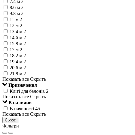
7.4 м
3
8.6 м
3
9.8 м
2
11 м
2
12 м
2
13.4 м
2
14.6 м
2
15.8 м
2
17 м
2
18.2 м
2
19.4 м
2
20.6 м
2
21.8 м
2
Показать все
Скрыть
Призначення
Кліті для балонів
2
Показать все
Скрыть
В наличии
В наявності
45
Показать все
Скрыть
Сброс
Фільтри