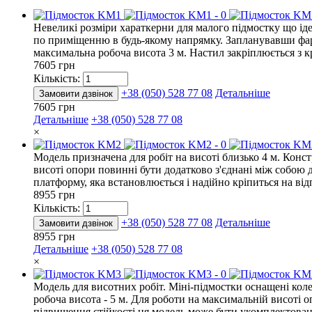
Невеликі розміри хараткерни для малого підмостку що ід
по приміщенню в будь-якому напрямку. Запланувавши фарбув
максимальна робоча висота 3 м. Настил закріплюється з кр
7605 грн
Кількість:
+38 (050) 528 77 08
Детальніше
Замовити дзвінок
7605 грн
Детальніше
+38 (050) 528 77 08
×
Модель призначена для робіт на висоті близько 4 м. Конс
висоті опори повинні бути додатково з'єднані між собою 
платформу, яка встановлюється і надійно кріпиться на від
8955 грн
Кількість:
+38 (050) 528 77 08
Детальніше
Замовити дзвінок
8955 грн
Детальніше
+38 (050) 528 77 08
×
Модель для висотних робіт. Міні-підмостки оснащені кол
робоча висота - 5 м. Для роботи на максимальній висоті
підвищення стійкості ця модель може бути укомплектована