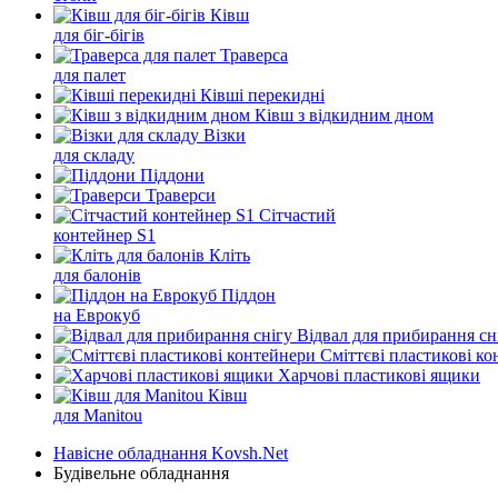
Ківш
для біг-бігів
Траверса
для палет
Ківші перекидні
Ківш з відкидним дном
Візки
для складу
Піддони
Траверси
Сітчастий
контейнер S1
Кліть
для балонів
Піддон
на Еврокуб
Відвал для прибирання сн
Cміттєві пластикові к
Харчові пластикові ящики
Ківш
для Manitou
Навісне обладнання Kovsh.Net
Будівельне обладнання