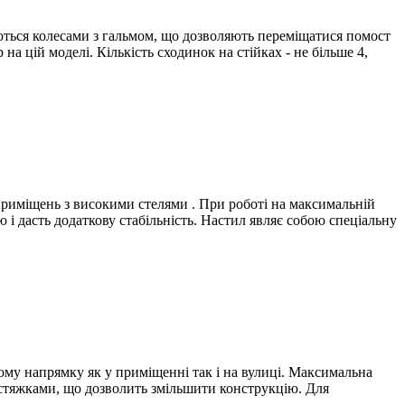
ються колесами з гальмом, що дозволяють переміщатися помост
а цій моделі. Кількість сходинок на стійках - не більше 4,
 приміщень з високими стелями . При роботі на максимальній
 і дасть додаткову стабільність. Настил являє собою спеціальну
ому напрямку як у приміщенні так і на вулиці. Максимальна
 стяжками, що дозволить змільшити конструкцію. Для