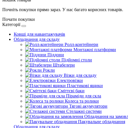
Почніть покупки прямо зараз. У нас багато корисних товарів.
Почати покупки
Категорії
Ковші для навантажувачів
Обладнання для складу
Ролл-контейнери
Монтажні платформи
Піддони
Підйомні столи
Штабелери
Рокли
Візки для складу
Електровізки
Пластикові ящики
Сміттєві баки
Піраміди для скла
Колеса та ролики
Тягові акумулятори
Стелажні системи
Обладнання на замов
Пакувальне обладнання
Обладнання для складу