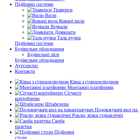
Підйомні системи
Траверси
Вили
Ковані вила
Відвали
Домкрати
Таль ручна
Підйомні системи
Будівельне обладнання
Будівельні ліси
Будівельне обладнання
Аутсорсінг
Контакти
Ківш з гідроциліндром
Монтажні платформи
Сітчасті
контейнери
Штабелери
Подовжувачі вил на
Рокли, візки гідравлічні
Скоба
палетна
Підйомні
столи