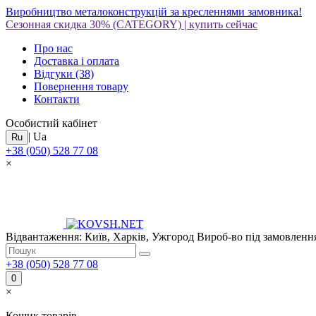
Виробництво металоконструкцій за кресленнями замовника!
Сезонная скидка 30%
(CATEGORY)
|
купить сейчас
Про нас
Доставка і оплата
Відгуки
(38)
Повернення товару
Контакти
Особистий кабінет
|
Ua
Ru
+38 (050) 528 77 08
×
Відвантаження: Київ, Харків, Ужгород
Вироб-во під замовлення
+38 (050) 528 77 08
0
×
Кошик товарів