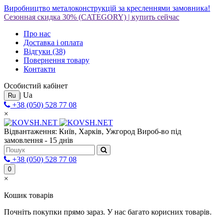
Виробництво металоконструкцій за кресленнями замовника!
Сезонная скидка 30%
(CATEGORY)
|
купить сейчас
Про нас
Доставка і оплата
Відгуки
(38)
Повернення товару
Контакти
Особистий кабінет
|
Ua
Ru
+38 (050) 528 77 08
×
Відвантаження: Київ, Харків, Ужгород
Вироб-во під
замовлення - 15 днів
+38 (050) 528 77 08
0
×
Кошик товарів
Почніть покупки прямо зараз. У нас багато корисних товарів.