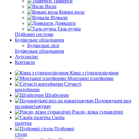
Траверси
Вили
Ковані вила
Відвали
Домкрати
Таль ручна
Підйомні системи
Будівельне обладнання
Будівельні ліси
Будівельне обладнання
Аутсорсінг
Контакти
Ківш з гідроциліндром
Монтажні платформи
Сітчасті
контейнери
Штабелери
Подовжувачі вил
на навантажувач
Рокли, візки гідравлічні
Скоба
палетна
Підйомні
столи