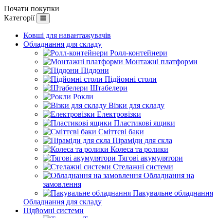
Почати покупки
Категорії
Ковші для навантажувачів
Обладнання для складу
Ролл-контейнери
Монтажні платформи
Піддони
Підйомні столи
Штабелери
Рокли
Візки для складу
Електровізки
Пластикові ящики
Сміттєві баки
Піраміди для скла
Колеса та ролики
Тягові акумулятори
Стелажні системи
Обладнання на
замовлення
Пакувальне обладнання
Обладнання для складу
Підйомні системи