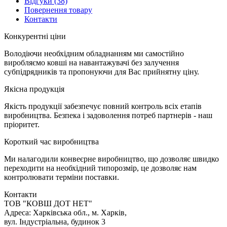
Відгуки
(38)
Повернення товару
Контакти
К
онкурентні ціни
Володіючи необхідним обладнанням ми самостійно
виробляємо ковші на навантажувачі без залучення
субпідрядників та пропонуючи для Вас прийнятну ціну.
Я
кісна продукція
Якість продукції забезпечує повний контроль всіх етапів
виробництва. Безпека і задоволення потреб партнерів - наш
пріоритет.
К
ороткий час виробництва
Ми налагодили конвеєрне виробництво, що дозволяє швидко
переходити на необхідний типорозмір, це дозволяє нам
контролювати терміни поставки.
Контакти
TOB "КОВШ ДОТ НЕТ"
Адреса: Харківська обл., м. Харків,
вул. Індустріальна, будинок 3