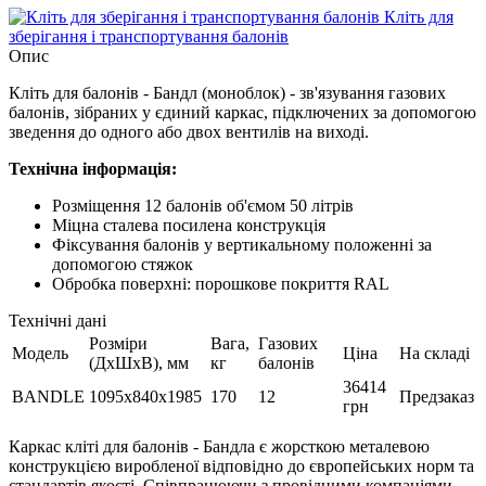
Кліть для
зберігання і транспортування балонів
Опис
Кліть для балонів - Бандл (моноблок) - зв'язування газових
балонів, зібраних у єдиний каркас, підключених за допомогою
зведення до одного або двох вентилів на виході.
Технічна інформація:
Розміщення 12 балонів об'ємом 50 літрів
Міцна сталева посилена конструкція
Фіксування балонів у вертикальному положенні за
допомогою стяжок
Обробка поверхні: порошкове покриття RAL
Технічні дані
Розміри
Вага,
Газових
Модель
Ціна
На складі
(ДхШхВ), мм
кг
балонів
36414
BANDLE
1095x840x1985
170
12
Предзаказ
грн
Каркас кліті для балонів - Бандла є жорсткою металевою
конструкцією виробленої відповідно до європейських норм та
стандартів якості. Співпрацюючи з провідними компаніями,