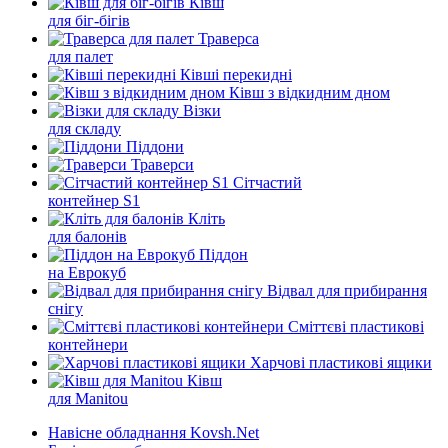
Ківш
для біг-бігів
Траверса
для палет
Ківші перекидні
Ківш з відкидним дном
Візки
для складу
Піддони
Траверси
Сітчастий
контейнер S1
Кліть
для балонів
Піддон
на Еврокуб
Відвал для прибирання
снігу
Cміттєві пластикові
контейнери
Харчові пластикові ящики
Ківш
для Manitou
Навісне обладнання Kovsh.Net