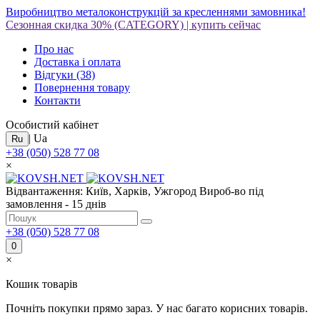
Виробництво металоконструкцій за кресленнями замовника!
Сезонная скидка 30%
(CATEGORY)
|
купить сейчас
Про нас
Доставка і оплата
Відгуки
(38)
Повернення товару
Контакти
Особистий кабінет
|
Ua
Ru
+38 (050) 528 77 08
×
Відвантаження: Київ, Харків, Ужгород
Вироб-во під
замовлення - 15 днів
+38 (050) 528 77 08
0
×
Кошик товарів
Почніть покупки прямо зараз. У нас багато корисних товарів.