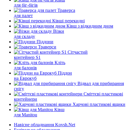
для біг-бігів
Траверса
для палет
Ківші перекидні
Ківш з відкидним дном
Візки
для складу
Піддони
Траверси
Сітчастий
контейнер S1
Кліть
для балонів
Піддон
на Еврокуб
Відвал для прибирання
снігу
Cміттєві пластикові
контейнери
Харчові пластикові ящики
Ківш
для Manitou
Навісне обладнання Kovsh.Net
Будівельне обладнання