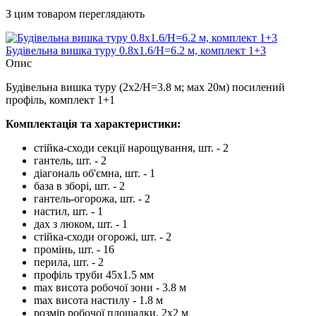
З цим товаром переглядають
Будівельна вишка туру 0.8х1.6/Н=6.2 м, комплект 1+3
Опис
Будівельна вишка туру (2х2/Н=3.8 м; мах 20м) посилений
профіль, комплект 1+1
Комплектація та характеристики:
стійка-сходи секції нарощування, шт. - 2
гантель, шт. - 2
діагональ об'ємна, шт. - 1
база в зборі, шт. - 2
гантель-огорожа, шт. - 2
настил, шт. - 1
дах з люком, шт. - 1
стійка-сходи огорожі, шт. - 2
промінь, шт. - 16
перила, шт. - 2
профіль труби 45х1.5 мм
max висота робочої зони - 3.8 м
max висота настилу - 1.8 м
розмір робочої площадки, 2х2 м