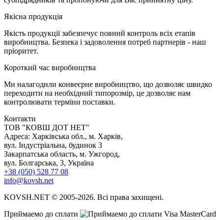
Я
кісна продукція
Якість продукції забезпечує повний контроль всіх етапів
виробництва. Безпека і задоволення потреб партнерів - наш
пріоритет.
К
ороткий час виробництва
Ми налагодили конвеєрне виробництво, що дозволяє швидко
переходити на необхідний типорозмір, це дозволяє нам
контролювати терміни поставки.
Контакти
TOB "КОВШ ДОТ НЕТ"
Адреса: Харківська обл., м. Харків,
вул. Індустріальна, будинок 3
Закарпатська область, м. Ужгород,
вул. Болгарська, 3, Україна
+38 (050) 528 77 08
info@kovsh.net
KOVSH.NET © 2005-2026. Всі права захищені.
Приймаемо до сплати