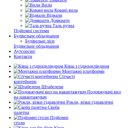
Вили
Ковані вила
Відвали
Домкрати
Таль ручна
Підйомні системи
Будівельне обладнання
Будівельні ліси
Будівельне обладнання
Аутсорсінг
Контакти
Ківш з гідроциліндром
Монтажні платформи
Сітчасті
контейнери
Штабелери
Подовжувачі вил
на навантажувач
Рокли, візки гідравлічні
Скоба
палетна
Підйомні
столи
Ківш