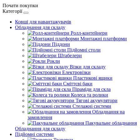
Почати покупки
Категорії
Ковші для навантажувачів
Обладнання для складу
Ролл-контейнери
Монтажні платформи
Піддони
Підйомні столи
Штабелери
Рокли
Візки для складу
Електровізки
Пластикові ящики
Сміттєві баки
Піраміди для скла
Колеса та ролики
Тягові акумулятори
Стелажні системи
Обладнання на
замовлення
Пакувальне обладнання
Обладнання для складу
Підйомні системи
Траверси