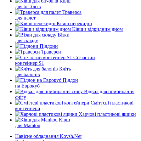
Ківш
для біг-бігів
Траверса
для палет
Ківші перекидні
Ківш з відкидним дном
Візки
для складу
Піддони
Траверси
Сітчастий
контейнер S1
Кліть
для балонів
Піддон
на Еврокуб
Відвал для прибирання
снігу
Cміттєві пластикові
контейнери
Харчові пластикові ящики
Ківш
для Manitou
Навісне обладнання Kovsh.Net