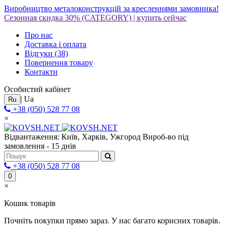
Виробництво металоконструкцій за кресленнями замовника!
Сезонная скидка 30%
(CATEGORY)
|
купить сейчас
Про нас
Доставка і оплата
Відгуки
(38)
Повернення товару
Контакти
Особистий кабінет
|
Ua
Ru
+38 (050) 528 77 08
×
Відвантаження: Київ, Харків, Ужгород
Вироб-во під
замовлення - 15 днів
+38 (050) 528 77 08
0
×
Кошик товарів
Почніть покупки прямо зараз. У нас багато корисних товарів.