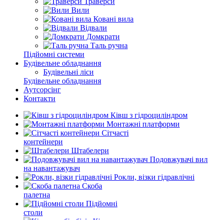
Траверси
Вили
Ковані вила
Відвали
Домкрати
Таль ручна
Підйомні системи
Будівельне обладнання
Будівельні ліси
Будівельне обладнання
Аутсорсінг
Контакти
Ківш з гідроциліндром
Монтажні платформи
Сітчасті
контейнери
Штабелери
Подовжувачі вил
на навантажувач
Рокли, візки гідравлічні
Скоба
палетна
Підйомні
столи