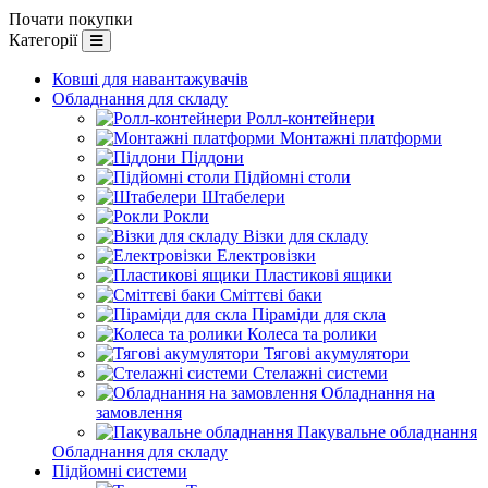
Почати покупки
Категорії
Ковші для навантажувачів
Обладнання для складу
Ролл-контейнери
Монтажні платформи
Піддони
Підйомні столи
Штабелери
Рокли
Візки для складу
Електровізки
Пластикові ящики
Сміттєві баки
Піраміди для скла
Колеса та ролики
Тягові акумулятори
Стелажні системи
Обладнання на
замовлення
Пакувальне обладнання
Обладнання для складу
Підйомні системи