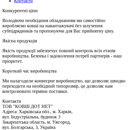
Контакти
К
онкурентні ціни
Володіючи необхідним обладнанням ми самостійно
виробляємо ковші на навантажувачі без залучення
субпідрядників та пропонуючи для Вас прийнятну ціну.
Я
кісна продукція
Якість продукції забезпечує повний контроль всіх етапів
виробництва. Безпека і задоволення потреб партнерів - наш
пріоритет.
К
ороткий час виробництва
Ми налагодили конвеєрне виробництво, що дозволяє швидко
переходити на необхідний типорозмір, це дозволяє нам
контролювати терміни поставки.
Контакти
TOB "КОВШ ДОТ НЕТ"
Адреса: Харківська обл., м. Харків,
вул. Індустріальна, будинок 3
Закарпатська область, м. Ужгород,
вул. Болгарська, 3, Україна