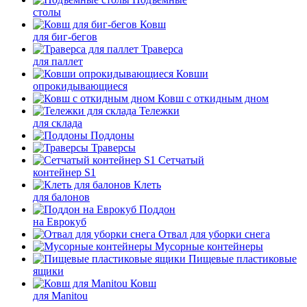
столы
Ковш
для биг-бегов
Траверса
для паллет
Ковши
опрокидывающиеся
Ковш с откидным дном
Тележки
для склада
Поддоны
Траверсы
Сетчатый
контейнер S1
Клеть
для балонов
Поддон
на Еврокуб
Отвал для уборки снега
Мусорные контейнеры
Пищевые пластиковые
ящики
Ковш
для Manitou