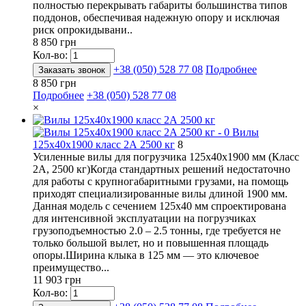
полностью перекрывать габариты большинства типов
поддонов, обеспечивая надежную опору и исключая
риск опрокидывани..
8 850 грн
Кол-во:
+38 (050) 528 77 08
Подробнее
Заказать звонок
8 850 грн
Подробнее
+38 (050) 528 77 08
×
Вилы
125х40х1900 класс 2А 2500 кг
8
Усиленные вилы для погрузчика 125х40х1900 мм (Класс
2А, 2500 кг)Когда стандартных решений недостаточно
для работы с крупногабаритными грузами, на помощь
приходят специализированные вилы длиной 1900 мм.
Данная модель с сечением 125х40 мм спроектирована
для интенсивной эксплуатации на погрузчиках
грузоподъемностью 2.0 – 2.5 тонны, где требуется не
только большой вылет, но и повышенная площадь
опоры.Ширина клыка в 125 мм — это ключевое
преимущество...
11 903 грн
Кол-во: