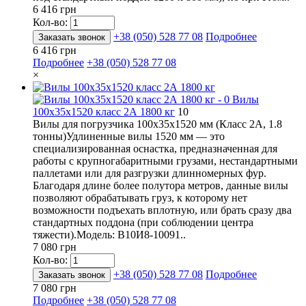
6 416 грн
Кол-во:
+38 (050) 528 77 08
Подробнее
Заказать звонок
6 416 грн
Подробнее
+38 (050) 528 77 08
×
Вилы
100х35х1520 класс 2А 1800 кг
10
Вилы для погрузчика 100х35х1520 мм (Класс 2А, 1.8
тонны)Удлиненные вилы 1520 мм — это
специализированная оснастка, предназначенная для
работы с крупногабаритными грузами, нестандартными
паллетами или для разгрузки длинномерных фур.
Благодаря длине более полутора метров, данные вилы
позволяют обрабатывать груз, к которому нет
возможности подъехать вплотную, или брать сразу два
стандартных поддона (при соблюдении центра
тяжести).Модель: В10И8-10091..
7 080 грн
Кол-во:
+38 (050) 528 77 08
Подробнее
Заказать звонок
7 080 грн
Подробнее
+38 (050) 528 77 08