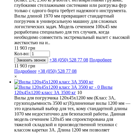
глубокими стеллажными системами или разгрузка фур
только с одного борта требует надежного инструмента.
Вилы длиной 1970 мм превращают стандартный
погрузчик в универсальную машину для сложных
логистических задач. Модель сечением 100х45 мм
разработана специально для тех случаев, когда
необходимо совместить экстремальный вылет с высокой
жесткостью на и..
11 903 грн
Кол-во:
+38 (050) 528 77 08
Подробнее
Заказать звонок
11 903 грн
Подробнее
+38 (050) 528 77 08
×
Вилы
120х45х1200 класс 3А 3500 кг
10
Вилы для погрузчика 120х45х1200 мм (Класс 3А,
грузоподъемность 3500 кг)Удлиненные вилы 1200 мм —
это идеальный выбор для тех, кому стандартной длины
1070 мм недостаточно для безопасной работы. Данная
модель сечением 120х45 мм спроектирована для
тяжелой складской и производственной техники с
классом каретки 3А. Длина 1200 мм позволяет