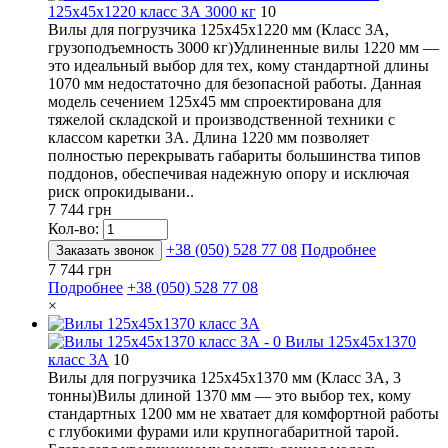
125х45х1220 класс 3А 3000 кг
10
Вилы для погрузчика 125х45х1220 мм (Класс 3А,
грузоподъемность 3000 кг)Удлиненные вилы 1220 мм —
это идеальный выбор для тех, кому стандартной длины
1070 мм недостаточно для безопасной работы. Данная
модель сечением 125х45 мм спроектирована для
тяжелой складской и производственной техники с
классом каретки 3А. Длина 1220 мм позволяет
полностью перекрывать габариты большинства типов
поддонов, обеспечивая надежную опору и исключая
риск опрокидывани..
7 744 грн
Кол-во:
+38 (050) 528 77 08
Подробнее
Заказать звонок
7 744 грн
Подробнее
+38 (050) 528 77 08
×
Вилы 125х45х1370
класс 3А
10
Вилы для погрузчика 125х45х1370 мм (Класс 3А, 3
тонны)Вилы длиной 1370 мм — это выбор тех, кому
стандартных 1200 мм не хватает для комфортной работы
с глубокими фурами или крупногабаритной тарой.