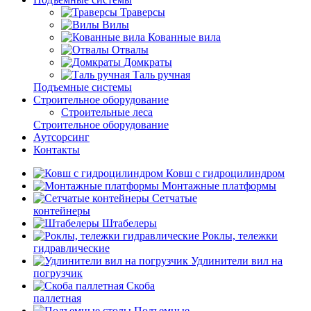
Траверсы
Вилы
Кованные вила
Отвалы
Домкраты
Таль ручная
Подъемные системы
Строительное оборудование
Строительные леса
Строительное оборудование
Аутсорсинг
Контакты
Ковш с гидроцилиндром
Монтажные платформы
Сетчатые
контейнеры
Штабелеры
Роклы, тележки
гидравлические
Удлинители вил на
погрузчик
Скоба
паллетная
Подъемные