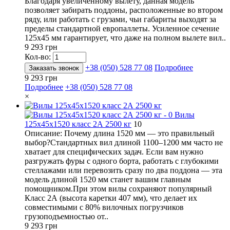
Благодаря увеличенному вылету, данная модель
позволяет забирать поддоны, расположенные во втором
ряду, или работать с грузами, чьи габариты выходят за
пределы стандартной европаллеты. Усиленное сечение
125х45 мм гарантирует, что даже на полном вылете вил..
9 293 грн
Кол-во:
+38 (050) 528 77 08
Подробнее
Заказать звонок
9 293 грн
Подробнее
+38 (050) 528 77 08
×
Вилы
125х45х1520 класс 2А 2500 кг
10
Описание: Почему длина 1520 мм — это правильный
выбор?Стандартных вил длиной 1100–1200 мм часто не
хватает для специфических задач. Если вам нужно
разгружать фуры с одного борта, работать с глубокими
стеллажами или перевозить сразу по два поддона — эта
модель длиной 1520 мм станет вашим главным
помощником.При этом вилы сохраняют популярный
Класс 2А (высота каретки 407 мм), что делает их
совместимыми с 80% вилочных погрузчиков
грузоподъемностью от..
9 293 грн