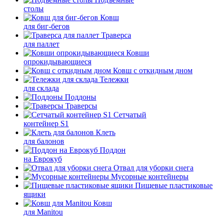
столы
Ковш
для биг-бегов
Траверса
для паллет
Ковши
опрокидывающиеся
Ковш с откидным дном
Тележки
для склада
Поддоны
Траверсы
Сетчатый
контейнер S1
Клеть
для балонов
Поддон
на Еврокуб
Отвал для уборки снега
Мусорные контейнеры
Пищевые пластиковые
ящики
Ковш
для Manitou