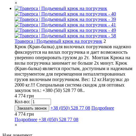
×
Траверса | Подъемный крюк на погрузчик
2
Крюк (Кран-балка) для вилочных погрузчиков надежно
фиксируется на вилах погрузчика и дает возможность
уверенно оперировать грузом до 2т. Монтаж Крюка на
вилы погрузчика занимает не больше 2х минут. Крюк
(Кран-балка) является простым, доступным и надежным
инструментом для перемещения непаллетированных
грузов вилочным погрузчиком. Вес: 12 кг.Нагрузка: до
2000 кг.!!! Специальная система скидок для оптовых
закупок тел.: +380 (50) 528 77 08..
4 774 грн
Кол-во:
+38 (050) 528 77 08
Подробнее
Заказать звонок
4 774 грн
Подробнее
+38 (050) 528 77 08
×
Нам доверяют