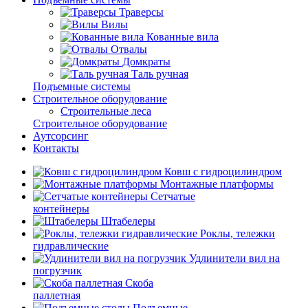
Траверсы
Вилы
Кованные вила
Отвалы
Домкраты
Таль ручная
Подъемные системы
Строительное оборудование
Строительные леса
Строительное оборудование
Аутсорсинг
Контакты
Ковш с гидроцилиндром
Монтажные платформы
Сетчатые
контейнеры
Штабелеры
Роклы, тележки
гидравлические
Удлинители вил на
погрузчик
Скоба
паллетная
Подъемные