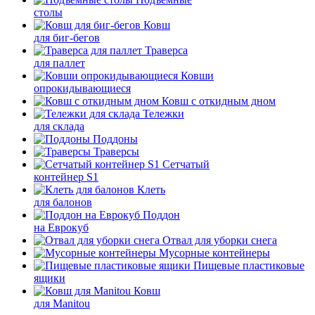
столы
Ковш
для биг-бегов
Траверса
для паллет
Ковши
опрокидывающиеся
Ковш с откидным дном
Тележки
для склада
Поддоны
Траверсы
Сетчатый
контейнер S1
Клеть
для балонов
Поддон
на Еврокуб
Отвал для уборки снега
Мусорные контейнеры
Пищевые пластиковые
ящики
Ковш
для Manitou