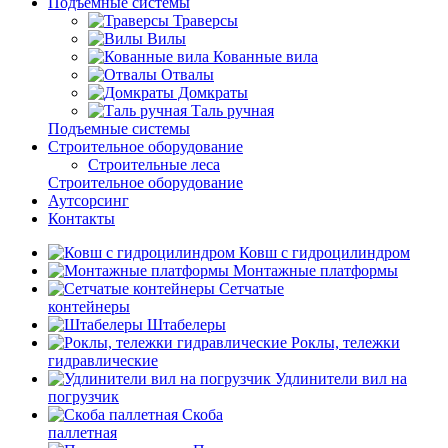
Подъемные системы
Траверсы
Вилы
Кованные вила
Отвалы
Домкраты
Таль ручная
Подъемные системы
Строительное оборудование
Строительные леса
Строительное оборудование
Аутсорсинг
Контакты
Ковш с гидроцилиндром
Монтажные платформы
Сетчатые
контейнеры
Штабелеры
Роклы, тележки
гидравлические
Удлинители вил на
погрузчик
Скоба
паллетная