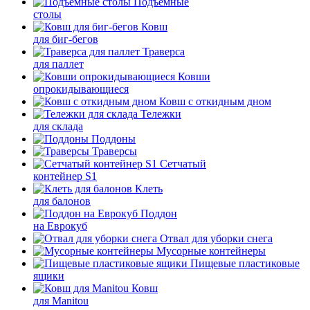
Подъемные
столы
Ковш
для биг-бегов
Траверса
для паллет
Ковши
опрокидывающиеся
Ковш с откидным дном
Тележки
для склада
Поддоны
Траверсы
Сетчатый
контейнер S1
Клеть
для балонов
Поддон
на Еврокуб
Отвал для уборки снега
Мусорные контейнеры
Пищевые пластиковые
ящики
Ковш
для Manitou