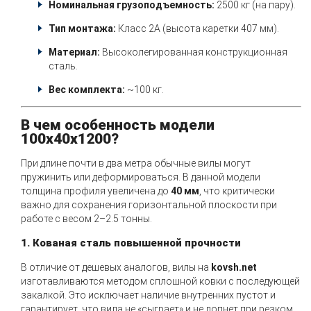
Номинальная грузоподъемность:
2500 кг (на пару).
Тип монтажа:
Класс 2А (высота каретки 407 мм).
Материал:
Высоколегированная конструкционная
сталь.
Вес комплекта:
~100 кг.
В чем особенность модели
100х40х1200?
При длине почти в два метра обычные вилы могут
пружинить или деформироваться. В данной модели
толщина профиля увеличена до
40 мм
, что критически
важно для сохранения горизонтальной плоскости при
работе с весом 2–2.5 тонны.
1. Кованая сталь повышенной прочности
В отличие от дешевых аналогов, вилы на
kovsh.net
изготавливаются методом сплошной ковки с последующей
закалкой. Это исключает наличие внутренних пустот и
гарантирует, что вила не «сыграет» и не лопнет при резком