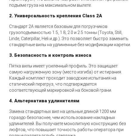
подъеме груза на максимальном вылете.
2. Универсальность крепления Class 2A
Стандарт 2А является базовым для погрузчиков
грузоподъемностью 1.5, 1.8, 2.0 и 2.5 тонны (Toyota, Still,
Linde, Caterpillar, Heli и др.). Это позволяет быстро заменить
стандартные вилы на удлиненные без модификации каретки.
3. Безопасность и контроль износа
Пятка вилы имеет усиленный профиль. Это защищает
самую нагруженную зону (место изгиба) от истирания.
Каждый комплект проходит заводские испытания на
статический перегруз, что подтверждается
соответствующей маркировкой на боковой грани.
4. Альтернатива удлинителям
Замена стандартных вил на цельные длиной 1200 мм
гораздо безопаснее, чем использование накладных
удлинителей. Вы получаете монолитную конструкцию без
люфтов, что повышает точность работы оператора при
подаче паллета вглубь стеллажа.