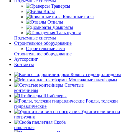
Подъемные системы
Траверсы
Вилы
Кованные вила
Отвалы
Домкраты
Таль ручная
Подъемные системы
Строительное оборудование
Строительные леса
Строительное оборудование
Аутсорсинг
Контакты
Ковш с гидроцилиндром
Монтажные платформы
Сетчатые
контейнеры
Штабелеры
Роклы, тележки
гидравлические
Удлинители вил на
погрузчик
Скоба
паллетная