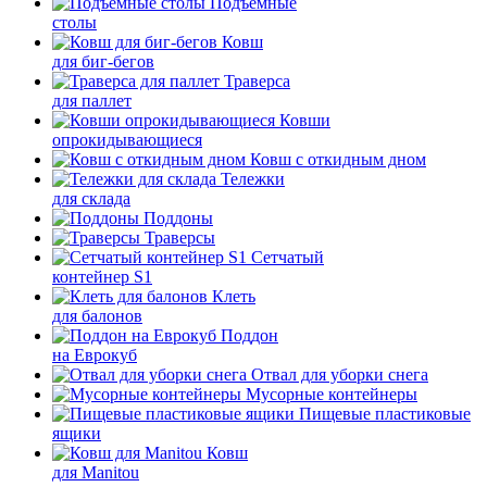
Подъемные
столы
Ковш
для биг-бегов
Траверса
для паллет
Ковши
опрокидывающиеся
Ковш с откидным дном
Тележки
для склада
Поддоны
Траверсы
Сетчатый
контейнер S1
Клеть
для балонов
Поддон
на Еврокуб
Отвал для уборки снега
Мусорные контейнеры
Пищевые пластиковые
ящики
Ковш
для Manitou