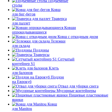
Подъемные
столы
Ковш
для биг-бегов
Траверса
для паллет
Ковши
опрокидывающиеся
Ковш с откидным дном
Тележки
для склада
Поддоны
Траверсы
Сетчатый
контейнер S1
Клеть
для балонов
Поддон
на Еврокуб
Отвал для уборки снега
Мусорные контейнеры
Пищевые пластиковые
ящики
Ковш
для Manitou