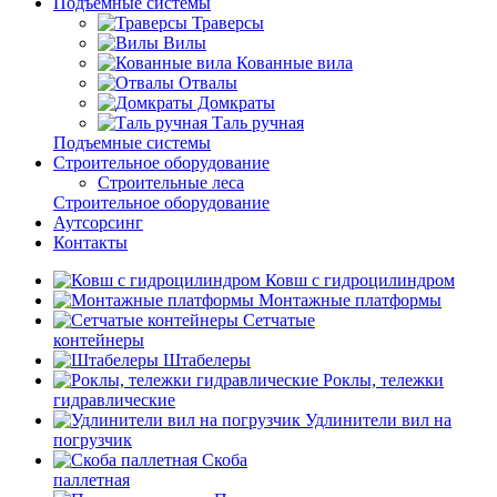
Подъемные системы
Траверсы
Вилы
Кованные вила
Отвалы
Домкраты
Таль ручная
Подъемные системы
Строительное оборудование
Строительные леса
Строительное оборудование
Аутсорсинг
Контакты
Ковш с гидроцилиндром
Монтажные платформы
Сетчатые
контейнеры
Штабелеры
Роклы, тележки
гидравлические
Удлинители вил на
погрузчик
Скоба
паллетная