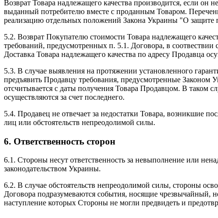
Возврат Товара надлежащего качества производится, если он не
выданный потребителю вместе с проданным Товаром. Перечень
реализацию отдельных положений Закона Украины "О защите пра
5.2. Возврат Покупателю стоимости Товара надлежащего качес
требований, предусмотренных п. 5.1. Договора, в соотвествии
Доставка Товара надлежащего качества по адресу Продавца ос
5.3. В случае выявления на протяжении установленного гарант
предъявить Продавцу требования, предусмотренные Законом Ук
отсчитывается с даты получения Товара Продавцом. В таком с
осуществляются за счет последнего.
5.4. Продавец не отвечает за недостатки Товара, возникшие п
лиц или обстоятельств непреодолимой силы.
6. Ответственность сторон
6.1. Стороны несут ответственность за невыполнение или не
законодательством Украины.
6.2. В случае обстоятельств непреодолимой силы, стороны ос
Договора подразумеваются события, носящие чрезвычайный, 
наступление которых Стороны не могли предвидеть и предотв