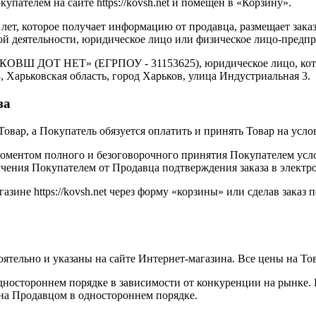
упателем на сайте https://kovsh.net и помещен в «Корзину».
лет, которое получает информацию от продавца, размещает заказ п
ой деятельности, юридическое лицо или физическое лицо-предп
«КОВШ ДОТ НЕТ» (ЕГРПОУ - 31153625), юридическое лицо, кото
 Харьковская область, город Харьков, улица Индустриальная 3.
за
Товар, а Покупатель обязуется оплатить и принять Товар на усл
моментом полного и безоговорочного принятия Покупателем усл
олучения Покупателем от Продавца подтверждения заказа в электр
азине https://kovsh.net через форму «корзины» или сделав заказ
ятельно и указаны на сайте Интернет-магазина. Все цены на То
одностороннем порядке в зависимости от конкуренции на рынке.
на Продавцом в одностороннем порядке.