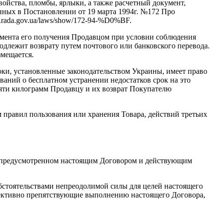
войства, пломбы, ярлыки, а также расчетный документ,
нных в Постановлении от 19 марта 1994г. №172 Про
.rada.gov.ua/laws/show/172-94-%D0%BF.
момента его получения Продавцом при условии соблюдения
одлежит возврату путем почтового или банковского перевода.
змещается.
роки, установленные законодательством Украины, имеет право
аний о бесплатном устранении недостатков срок на это
пяти килограмм Продавцу и их возврат Покупателю
м правил пользования или хранения Товара, действий третьих
е, предусмотренном настоящим Договором и действующим
обстоятельствами непреодолимой силы для целей настоящего
ективно препятствующие выполнению настоящего Договора,