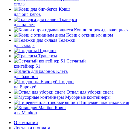
столы
Ковш
для биг-бегов
Траверса
для паллет
Ковши опрокидывающиеся
Ковш с откидным дном
Тележки
для склада
Поддоны
Траверсы
Сетчатый
контейнер S1
Клеть
для балонов
Поддон
на Еврокуб
Отвал для уборки снега
Мусорные контейнеры
Пищевые пластиковые 
Ковш
для Manitou
О компании
Доставка и оплата