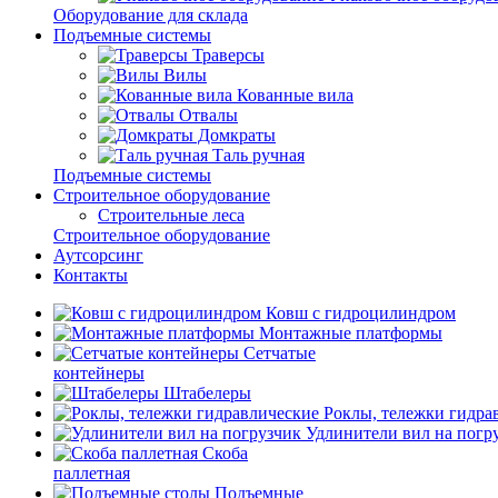
Оборудование для склада
Подъемные системы
Траверсы
Вилы
Кованные вила
Отвалы
Домкраты
Таль ручная
Подъемные системы
Строительное оборудование
Строительные леса
Строительное оборудование
Аутсорсинг
Контакты
Ковш с гидроцилиндром
Монтажные платформы
Сетчатые
контейнеры
Штабелеры
Роклы, тележки гидра
Удлинители вил на погр
Скоба
паллетная
Подъемные