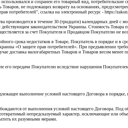
 использовался и сохранен его товарный вид, потребительские с
 Товаров, не подлежащих возврату на основаниях, предусмотре
в потребителей", ссылка на электронный ресурс - https://zakon
тва производится в течение 30 (тридцати) календарных дней с 
 с действующим законодательством Украины. Стоимость Товара п
уществляется за счет Покупателя и Продавцом Покупателю не во
ийного срока недостатков в Товаре, Покупатель в порядке и в с
раины «О защите прав потребителей». При предъявлении требов
лучае доставка малогабаритных Товаров и Товаров весом менее 
осле его передачи Покупателю вследствие нарушения Покупателе
надлежащее выполнение условий настоящего Договора в порядк
вобождаются от выполнения условий настоящего Договора. Под 
неотвратимый непредсказуемый характер, исключающие или объ
ратить их разумными мерами.