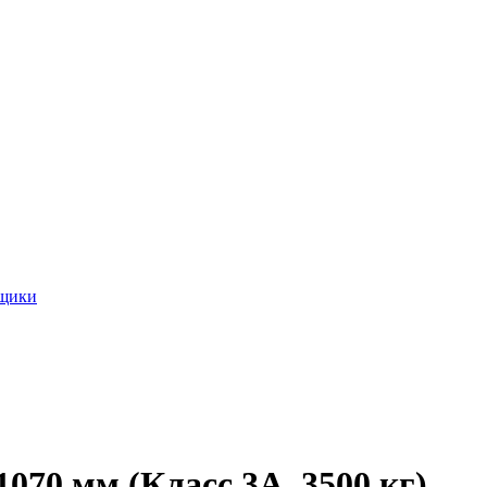
ящики
070 мм (Класс 3А, 3500 кг)