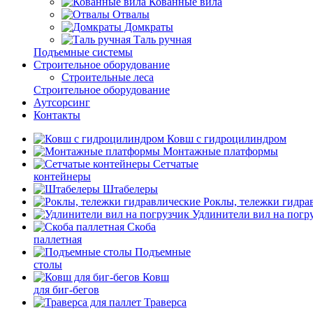
Кованные вила
Отвалы
Домкраты
Таль ручная
Подъемные системы
Строительное оборудование
Строительные леса
Строительное оборудование
Аутсорсинг
Контакты
Ковш с гидроцилиндром
Монтажные платформы
Сетчатые
контейнеры
Штабелеры
Роклы, тележки гидра
Удлинители вил на погр
Скоба
паллетная
Подъемные
столы
Ковш
для биг-бегов
Траверса