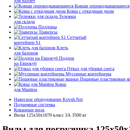
для паллет
Ковши опрокидывающиеся
Ковш с откидным дном
Тележки
для склада
Поддоны
Траверсы
Сетчатый
контейнер S1
Клеть
для балонов
Поддон
на Еврокуб
Отвал для уборки снега
Мусорные контейнеры
Пищевые пластиковые 
Ковш
для Manitou
Навесное оборудование Kovsh.Net
Подъемные системы
Кованные вила
Вилы 125х50х1070 класс 3А 3500 кг
Вилы для погрузчика 125х50х1