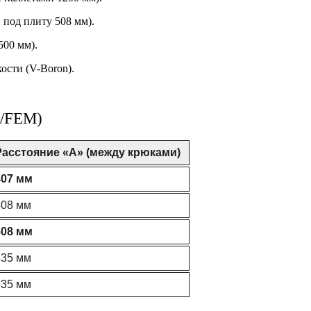
 под плиту 508 мм).
500 мм).
ости (V-Boron).
O/FEM)
Расстояние «А» (между крюками)
407 мм
508 мм
508 мм
635 мм
635 мм