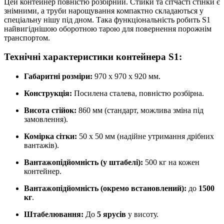
Цей контейнер повністю розбірний. Стійки та сітчасті стінки є
знімними, а труби нарощування компактно складаються у
спеціальну нішу під дном. Така функціональність робить S1
найвигіднішою оборотною тарою для повернення порожнім
транспортом.
Технічні характеристики контейнера S1:
Габаритні розміри:
970 х 970 х 920 мм.
Конструкція:
Посилена сталева, повністю розбірна.
Висота стійок:
860 мм (стандарт, можлива зміна під
замовлення).
Комірка сітки:
50 х 50 мм (надійне утримання дрібних
вантажів).
Вантажопідйомність (у штабелі):
500 кг на кожен
контейнер.
Вантажопідйомність (окремо встановлений):
до
1500
кг
.
Штабелювання:
До
5 ярусів
у висоту.