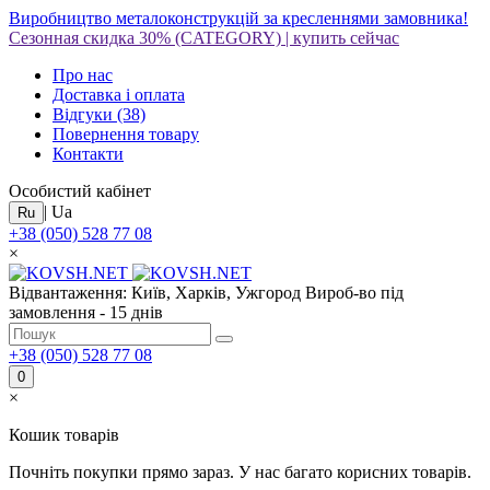
Виробництво металоконструкцій за кресленнями замовника!
Сезонная скидка 30%
(CATEGORY)
|
купить сейчас
Про нас
Доставка і оплата
Відгуки
(38)
Повернення товару
Контакти
Особистий кабінет
|
Ua
Ru
+38 (050) 528 77 08
×
Відвантаження: Київ, Харків, Ужгород
Вироб-во під
замовлення - 15 днів
+38 (050) 528 77 08
0
×
Кошик товарів
Почніть покупки прямо зараз. У нас багато корисних товарів.