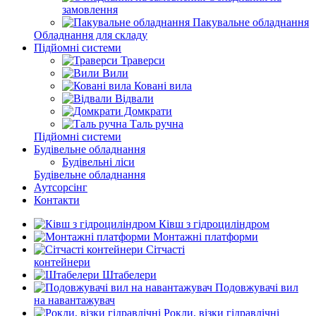
замовлення
Пакувальне обладнання
Обладнання для складу
Підйомні системи
Траверси
Вили
Ковані вила
Відвали
Домкрати
Таль ручна
Підйомні системи
Будівельне обладнання
Будівельні ліси
Будівельне обладнання
Аутсорсінг
Контакти
Ківш з гідроциліндром
Монтажні платформи
Сітчасті
контейнери
Штабелери
Подовжувачі вил
на навантажувач
Рокли, візки гідравлічні