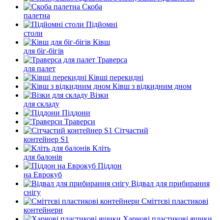
Скоба
палетна
Підйомні
столи
Ківш
для біг-бігів
Траверса
для палет
Ківші перекидні
Ківш з відкидним дном
Візки
для складу
Піддони
Траверси
Сітчастий
контейнер S1
Кліть
для балонів
Піддон
на Еврокуб
Відвал для прибирання
снігу
Cміттєві пластикові
контейнери
Харчові пластикові ящики