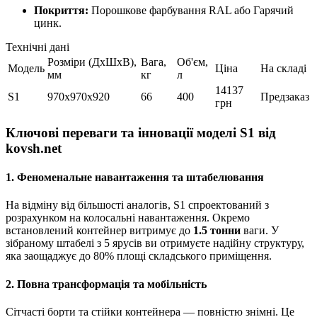
Покриття:
Порошкове фарбування RAL або Гарячий
цинк.
Технічні дані
Розміри (ДхШхВ),
Вага,
Об'єм,
Модель
Ціна
На складі
мм
кг
л
14137
S1
970x970x920
66
400
Предзаказ
грн
Ключові переваги та інновації моделі S1 від
kovsh.net
1. Феноменальне навантаження та штабелювання
На відміну від більшості аналогів, S1 спроектований з
розрахунком на колосальні навантаження. Окремо
встановлений контейнер витримує до
1.5 тонни
ваги. У
зібраному штабелі з 5 ярусів ви отримуєте надійну структуру,
яка заощаджує до 80% площі складського приміщення.
2. Повна трансформація та мобільність
Сітчасті борти та стійки контейнера — повністю знімні. Це