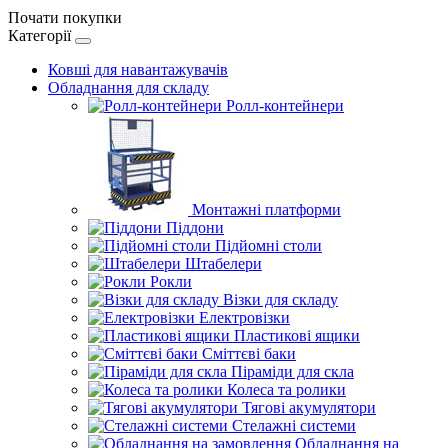
Почати покупки
Категорії
Ковші для навантажувачів
Обладнання для складу
Ролл-контейнери
Монтажні платформи
Піддони
Підйомні столи
Штабелери
Рокли
Візки для складу
Електровізки
Пластикові ящики
Сміттєві баки
Піраміди для скла
Колеса та ролики
Тягові акумулятори
Стелажні системи
Обладнання на