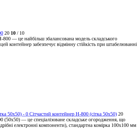
00
20
10
/ 10
H-800 — це найбільш збалансована модель складського
, цей контейнер забезпечує відмінну стійкість при штабелюванні
Сітчастий контейнер H-800 (сітка 50x50)
20
0 (50х50) — це спеціалізоване складське огородження, що
 дрібні електронні компоненти), стандартна комірка 100х100 мм