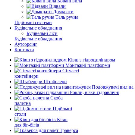
Ковані вила
Відвали
Домкрати
Таль ручна
Підйомні системи
Будівельне обладнання
Будівельні ліси
Будівельне обладнання
Аутсорсінг
Контакти
Ківш з гідроциліндром
Монтажні платформи
Сітчасті
контейнери
Штабелери
Подовжувачі вил на
Рокли, візки гідравлічні
Скоба
палетна
Підйомні
столи
Ківш
для біг-бігів
Траверса