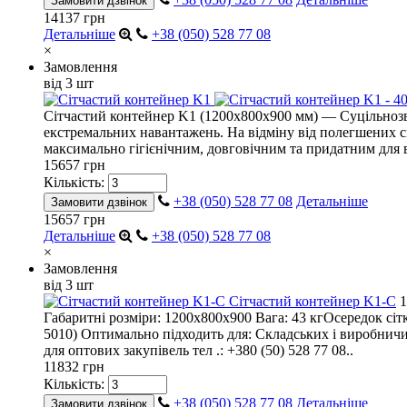
Замовити дзвінок
14137 грн
Детальніше
+38 (050) 528 77 08
×
Замовлення
від 3 шт
Сітчастий контейнер K1 (1200х800х900 мм) — Суцільнозв
екстремальних навантажень. На відміну від полегшених сі
максимально гігієнічним, довговічним та придатним для
15657 грн
Кількість:
+38 (050) 528 77 08
Детальніше
Замовити дзвінок
15657 грн
Детальніше
+38 (050) 528 77 08
×
Замовлення
від 3 шт
Сітчастий контейнер K1-С
1
Габаритні розміри: 1200х800х900 Вага: 43 кгОсередок сі
5010) Оптимально підходить для: Складських і виробничи
для оптових закупівель тел .: +380 (50) 528 77 08..
11832 грн
Кількість:
+38 (050) 528 77 08
Детальніше
Замовити дзвінок