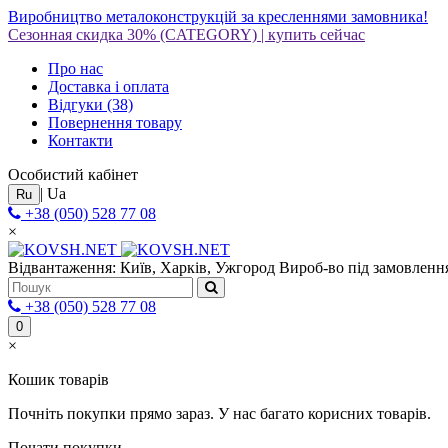
Виробництво металоконструкцій за кресленнями замовника!
Сезонная скидка 30%
(CATEGORY)
|
купить сейчас
Про нас
Доставка і оплата
Відгуки
(38)
Повернення товару
Контакти
Особистий кабінет
|
Ua
Ru
+38 (050) 528 77 08
×
Відвантаження: Київ, Харків, Ужгород
Вироб-во під замовлення
+38 (050) 528 77 08
0
×
Кошик товарів
Почніть покупки прямо зараз. У нас багато корисних товарів.
Почати покупки