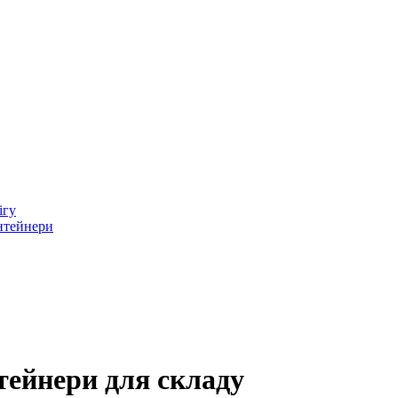
ігу
онтейнери
нтейнери для складу