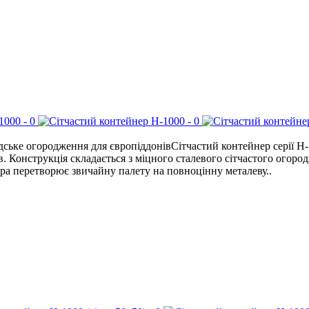
ьке огородження для європіддонівСітчастий контейнер серії H-1
ів. Конструкція складається з міцного сталевого сітчастого огор
ра перетворює звичайну палету на повноцінну металеву..