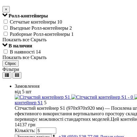
×
Ролл-контейнеры
Сетчатые контейнеры
10
Въездные Ролл-контейнеры
2
Разборные Ролл-контейнеры
1
Показать все
Скрыть
В наличии
В наявності
14
Показать все
Скрыть
Сброс
Фільтри
Замовлення
від 5 шт
контейнер S1
5
Сітчастий контейнер S1 (970х970х920 мм) — Посилена шт
ефективного використання вертикального простору складу.
перевищує можливості стандартних моделей.Цей контейнер 
14137 грн
Кількість:
+38 (050) 528 77 08
Детальніше