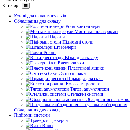
Категорії
Ковші для навантажувачів
Обладнання для складу
Ролл-контейнери
Монтажні платформи
Піддони
Підйомні столи
Штабелери
Рокли
Візки для складу
Електровізки
Пластикові ящики
Сміттєві баки
Піраміди для скла
Колеса та ролики
Тягові акумулятори
Стелажні системи
Обладнання на замов
Пакувальне обладнання
Обладнання для складу
Підйомні системи
Траверси
Вили