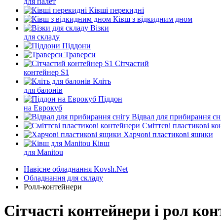
для палет
Ківші перекидні
Ківш з відкидним дном
Візки
для складу
Піддони
Траверси
Сітчастий
контейнер S1
Кліть
для балонів
Піддон
на Еврокуб
Відвал для прибирання сн
Cміттєві пластикові к
Харчові пластикові ящики
Ківш
для Manitou
Навісне обладнання Kovsh.Net
Обладнання для складу
Ролл-контейнери
Сітчасті контейнери і рол ко