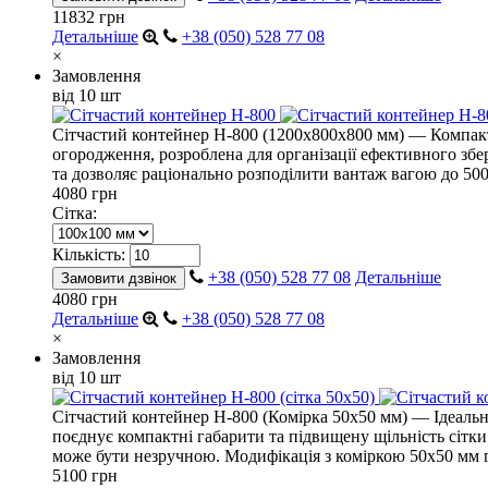
11832 грн
Детальніше
+38 (050) 528 77 08
×
Замовлення
від 10 шт
Сітчастий контейнер H-800 (1200х800х800 мм) — Компакт
огородження, розроблена для організації ефективного збе
та дозволяє раціонально розподілити вантаж вагою до 500 
4080 грн
Сітка:
Кількість:
+38 (050) 528 77 08
Детальніше
Замовити дзвінок
4080 грн
Детальніше
+38 (050) 528 77 08
×
Замовлення
від 10 шт
Сітчастий контейнер H-800 (Комірка 50х50 мм) — Ідеальн
поєднує компактні габарити та підвищену щільність сітки
може бути незручною. Модифікація з коміркою 50х50 мм га
5100 грн