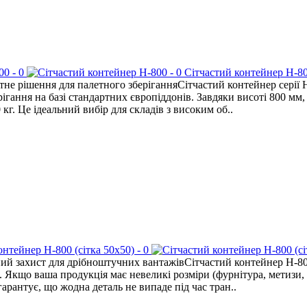
Сітчастий контейнер H-8
не рішення для палетного зберіганняСітчастий контейнер серії 
рігання на базі стандартних європіддонів. Завдяки висоті 800 мм
кг. Це ідеальний вибір для складів з високим об..
ий захист для дрібноштучних вантажівСітчастий контейнер H-80
. Якщо ваша продукція має невеликі розміри (фурнітура, метизи,
рантує, що жодна деталь не випаде під час тран..