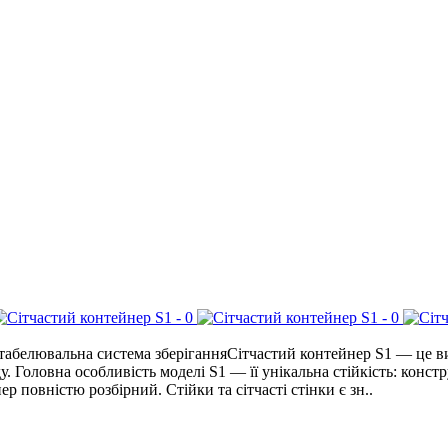
абелювальна система зберіганняСітчастий контейнер S1 — це ви
 Головна особливість моделі S1 — її унікальна стійкість: констр
повністю розбірний. Стійки та сітчасті стінки є зн..