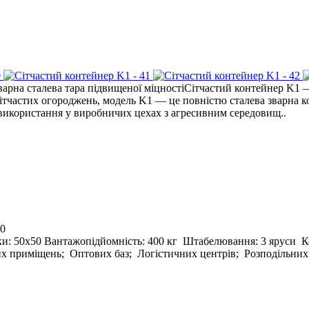
арна сталева тара підвищеної міцностіСітчастий контейнер K1 —
тчастих огороджень, модель K1 — це повністю сталева зварна ко
 використання у виробничих цехах з агресивним середовищ..
0
тки: 50х50 Вантажопідйомність: 400 кг Штабелювання: 3 яруси К
х приміщень; Оптових баз; Логістичних центрів; Розподільних 