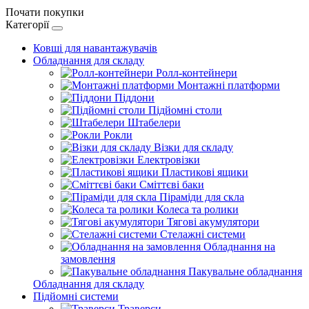
Почати покупки
Категорії
Ковші для навантажувачів
Обладнання для складу
Ролл-контейнери
Монтажні платформи
Піддони
Підйомні столи
Штабелери
Рокли
Візки для складу
Електровізки
Пластикові ящики
Сміттєві баки
Піраміди для скла
Колеса та ролики
Тягові акумулятори
Стелажні системи
Обладнання на
замовлення
Пакувальне обладнання
Обладнання для складу
Підйомні системи
Траверси