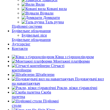
Вили
Ковані вила
Відвали
Домкрати
Таль ручна
Підйомні системи
Будівельне обладнання
Будівельні ліси
Будівельне обладнання
Аутсорсінг
Контакти
Ківш з гідроциліндром
Монтажні платформи
Сітчасті
контейнери
Штабелери
Подовжувачі вил
на навантажувач
Рокли, візки гідравлічні
Скоба
палетна
Підйомні
столи
Ківш