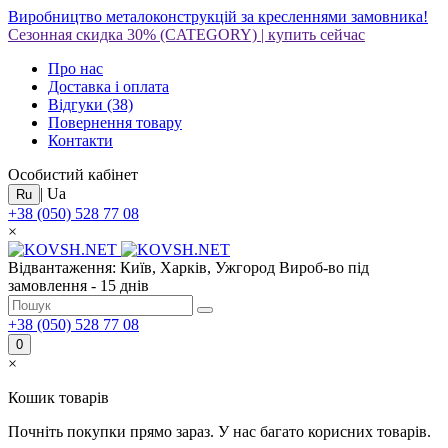
Виробництво металоконструкцій за кресленнями замовника!
Сезонная скидка 30%
(CATEGORY)
|
купить сейчас
Про нас
Доставка і оплата
Відгуки
(38)
Повернення товару
Контакти
Особистий кабінет
|
Ua
Ru
+38 (050) 528 77 08
×
Відвантаження: Київ, Харків, Ужгород
Вироб-во під
замовлення - 15 днів
+38 (050) 528 77 08
0
×
Кошик товарів
Почніть покупки прямо зараз. У нас багато корисних товарів.