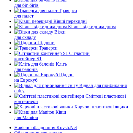
для біг-бігів
Траверса
для палет
Ківші перекидні
Ківш з відкидним дном
Візки
для складу
Піддони
Траверси
Сітчастий
контейнер S1
Кліть
для балонів
Піддон
на Еврокуб
Відвал для прибирання
снігу
Cміттєві пластикові
контейнери
Харчові пластикові ящики
Ківш
для Manitou
Навісне обладнання Kovsh.Net
Обладнання для складу