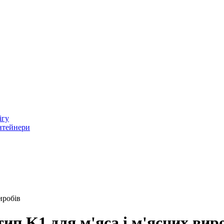
ігу
онтейнери
иробів
п K1 для м'яса і м'ясних вир