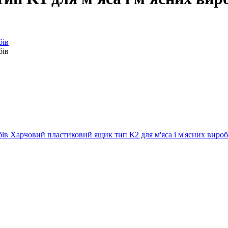
Харчовий пластиковий ящик тип К2 для м'яса і м'ясних вироб