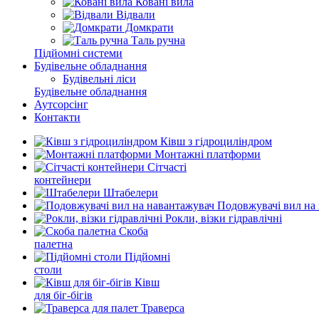
Ковані вила
Відвали
Домкрати
Таль ручна
Підйомні системи
Будівельне обладнання
Будівельні ліси
Будівельне обладнання
Аутсорсінг
Контакти
Ківш з гідроциліндром
Монтажні платформи
Сітчасті
контейнери
Штабелери
Подовжувачі вил на
Рокли, візки гідравлічні
Скоба
палетна
Підйомні
столи
Ківш
для біг-бігів
Траверса