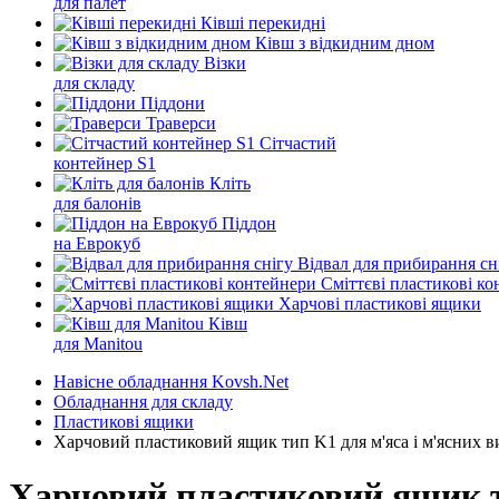
для палет
Ківші перекидні
Ківш з відкидним дном
Візки
для складу
Піддони
Траверси
Сітчастий
контейнер S1
Кліть
для балонів
Піддон
на Еврокуб
Відвал для прибирання сн
Cміттєві пластикові к
Харчові пластикові ящики
Ківш
для Manitou
Навісне обладнання Kovsh.Net
Обладнання для складу
Пластикові ящики
Харчовий пластиковий ящик тип K1 для м'яса і м'ясних в
Харчовий пластиковий ящик ти