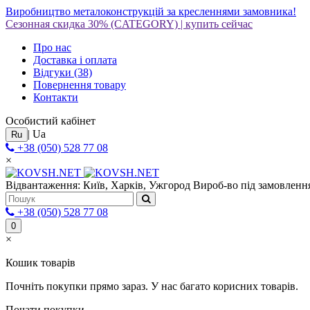
Виробництво металоконструкцій за кресленнями замовника!
Сезонная скидка 30%
(CATEGORY)
|
купить сейчас
Про нас
Доставка і оплата
Відгуки
(38)
Повернення товару
Контакти
Особистий кабінет
|
Ua
Ru
+38 (050) 528 77 08
×
Відвантаження: Київ, Харків, Ужгород
Вироб-во під замовлення
+38 (050) 528 77 08
0
×
Кошик товарів
Почніть покупки прямо зараз. У нас багато корисних товарів.
Почати покупки