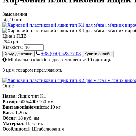
Замовлення
від 10 шт
Ціна з ПДВ
294 грн
Кількість:
+38 (050) 528 77 08
Хочу дешевше
Купити онлайн
Мінімальна кількість для замовлення: 10 одиниць
З цим товаром переглядають
Опис
Назва
: Ящик тип K1
Розмір
: 600х400х160 мм
Вантажопідйомність
: 10 кг
Вага
: 1,26 кг
Обсяг
: 18 куб. дм
Матеріал
: Пластик
Особливості
: Штабелювання