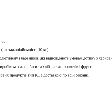
7 08
 (вантажопідйомність 10 кг)
ліетилену і барвників, які відповідають умовам дотику з харчо
бів: м'яса, ковбаси та хліба, а також овочів і фруктів.
их продуктів тип K1 з доставкою по всій Україні.