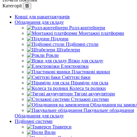
Категорії
Ковші для навантажувачів
Обладнання для складу
Ролл-контейнери
Монтажні платформи
Піддони
Підйомні столи
Штабелери
Рокли
Візки для складу
Електровізки
Пластикові ящики
Сміттєві баки
Піраміди для скла
Колеса та ролики
Тягові акумулятори
Стелажні системи
Обладнання на замов
Пакувальне обладнання
Обладнання для складу
Підйомні системи
Траверси
Вили