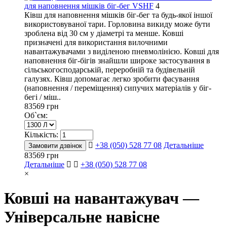
для наповнення мішків біг-бег VSHF
4
Ківш для наповнення мішків біг-бег та будь-якої іншої
використовуваної тари. Горловина викиду може бути
зроблена від 30 см у діаметрі та менше. Ковші
призначені для використання вилочними
навантажувачами з виділеною пневмолінією. Ковші для
наповнення біг-бігів знайшли широке застосування в
сільськогосподарській, переробній та будівельній
галузях. Ківш допомагає легко зробити фасування
(наповнення / переміщення) сипучих матеріалів у біг-
бегі / міш..
83569 грн
Об`єм:
Кількість:
+38 (050) 528 77 08
Детальніше
Замовити дзвінок
83569 грн
Детальніше
+38 (050) 528 77 08
×
Ковші на навантажувач —
Універсальне навісне