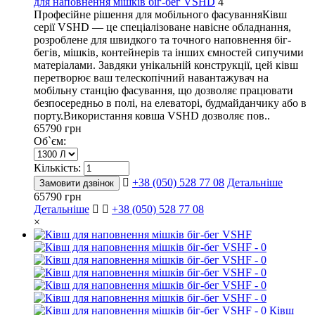
для наповнення мішків біг-бег VSHD
4
Професійне рішення для мобільного фасуванняКівш
серії VSHD — це спеціалізоване навісне обладнання,
розроблене для швидкого та точного наповнення біг-
бегів, мішків, контейнерів та інших ємностей сипучими
матеріалами. Завдяки унікальній конструкції, цей ківш
перетворює ваш телескопічний навантажувач на
мобільну станцію фасування, що дозволяє працювати
безпосередньо в полі, на елеваторі, будмайданчику або в
порту.Використання ковша VSHD дозволяє пов..
65790 грн
Об`єм:
Кількість:
+38 (050) 528 77 08
Детальніше
Замовити дзвінок
65790 грн
Детальніше
+38 (050) 528 77 08
×
Ківш