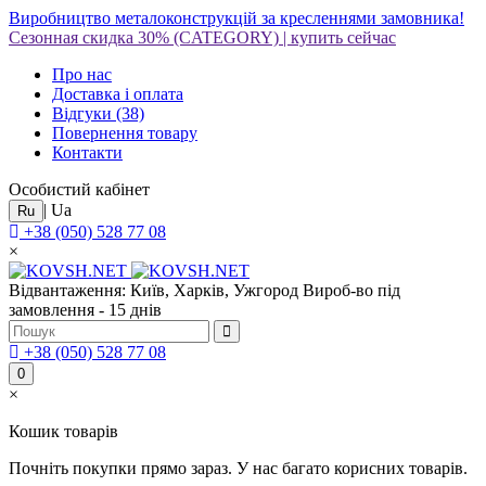
Виробництво металоконструкцій за кресленнями замовника!
Сезонная скидка 30%
(CATEGORY)
|
купить сейчас
Про нас
Доставка і оплата
Відгуки
(38)
Повернення товару
Контакти
Особистий кабінет
|
Ua
Ru
+38 (050) 528 77 08
×
Відвантаження: Київ, Харків, Ужгород
Вироб-во під
замовлення - 15 днів
+38 (050) 528 77 08
0
×
Кошик товарів
Почніть покупки прямо зараз. У нас багато корисних товарів.