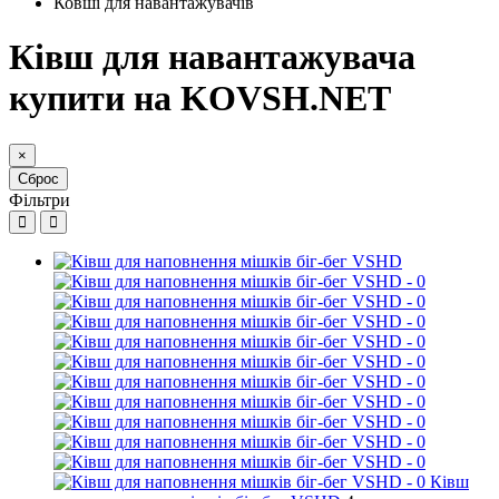
Ковші для навантажувачів
Ківш для навантажувача
купити на KOVSH.NET
×
Сброс
Фільтри
Ківш