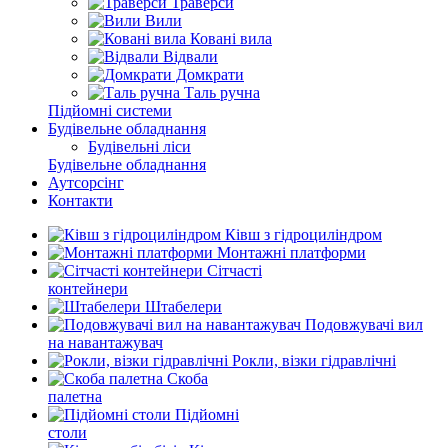
Траверси
Вили
Ковані вила
Відвали
Домкрати
Таль ручна
Підйомні системи
Будівельне обладнання
Будівельні ліси
Будівельне обладнання
Аутсорсінг
Контакти
Ківш з гідроциліндром
Монтажні платформи
Сітчасті
контейнери
Штабелери
Подовжувачі вил
на навантажувач
Рокли, візки гідравлічні
Скоба
палетна
Підйомні
столи