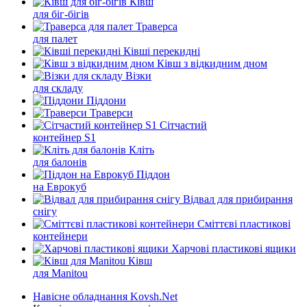
Ківш
для біг-бігів
Траверса
для палет
Ківші перекидні
Ківш з відкидним дном
Візки
для складу
Піддони
Траверси
Сітчастий
контейнер S1
Кліть
для балонів
Піддон
на Еврокуб
Відвал для прибирання
снігу
Cміттєві пластикові
контейнери
Харчові пластикові ящики
Ківш
для Manitou
Навісне обладнання Kovsh.Net