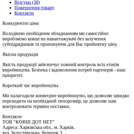
Відгуки
(38)
Повернення товару
Контакти
К
онкурентні ціни
Володіючи необхідним обладнанням ми самостійно
виробляємо ковші на навантажувачі без залучення
субпідрядників та пропонуючи для Вас прийнятну ціну.
Я
кісна продукція
Якість продукції забезпечує повний контроль всіх етапів
виробництва. Безпека і задоволення потреб партнерів - наш
пріоритет.
К
ороткий час виробництва
Ми налагодили конвеєрне виробництво, що дозволяє швидко
переходити на необхідний типорозмір, це дозволяє нам
контролювати терміни поставки.
Контакти
TOB "КОВШ ДОТ НЕТ"
Адреса: Харківська обл., м. Харків,
вул. Індустріальна, будинок 3