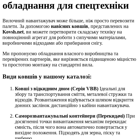
обладнання для спецтехніки
Вилочний навантажувач може більше, ніж просто перевозити
палети. За допомогою
навісних ковшів
, представлених на
Kovsh.net
, ви можете перетворити складську техніку на
повноцінний агрегат для роботи з сипучими матеріалами,
виробничими відходами або прибирання снігу.
Ми пропонуємо обладнання власного виробництва та
перевірених партнерів, яке вирізняється підвищеною міцністю
та простотою монтажу на стандартні вила.
Види ковшів у нашому каталозі:
Ковші з відкидним дном (Серія VBB)
Ідеальні для
збору та транспортування сміття, металевої стружки та
відходів. Розвантаження відбувається шляхом відкриття
донних заслінок дистанційно з кабіни навантажувача.
Саморозвантажувальні контейнери (Перекидачі)
При
досягненні точки вивантаження механізм перекидає
ємність, після чого вона автоматично повертається у
вихідне положення. Підходять для зерна, піску та
щебеню.