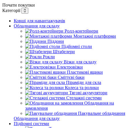
Почати покупки
Категорії
Ковші для навантажувачів
Обладнання для складу
Ролл-контейнери
Монтажні платформи
Піддони
Підйомні столи
Штабелери
Рокли
Візки для складу
Електровізки
Пластикові ящики
Сміттєві баки
Піраміди для скла
Колеса та ролики
Тягові акумулятори
Стелажні системи
Обладнання на
замовлення
Пакувальне обладнання
Обладнання для складу
Підйомні системи