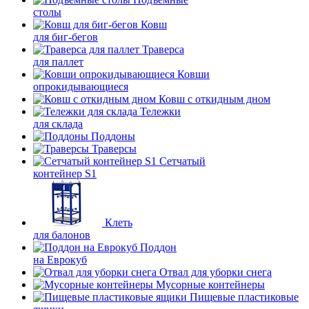
столы
Ковш
для биг-бегов
Траверса
для паллет
Ковши
опрокидывающиеся
Ковш с откидным дном
Тележки
для склада
Поддоны
Траверсы
Сетчатый
контейнер S1
Клеть
для балонов
Поддон
на Еврокуб
Отвал для уборки снега
Мусорные контейнеры
Пищевые пластиковые