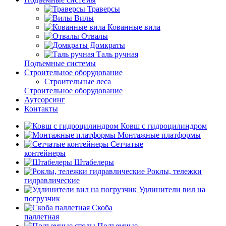
Траверсы
Вилы
Кованные вила
Отвалы
Домкраты
Таль ручная
Подъемные системы
Строительное оборудование
Строительные леса
Строительное оборудование
Аутсорсинг
Контакты
Ковш с гидроцилиндром
Монтажные платформы
Сетчатые
контейнеры
Штабелеры
Роклы, тележки
гидравлические
Удлинители вил на
погрузчик
Скоба
паллетная
Подъемные