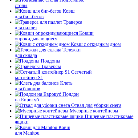
столы
Ковш
для биг-бегов
Траверса
для паллет
Ковши
опрокидывающиеся
Ковш с откидным дном
Тележки
для склада
Поддоны
Траверсы
Сетчатый
контейнер S1
Клеть
для балонов
Поддон
на Еврокуб
Отвал для уборки снега
Мусорные контейнеры
Пищевые пластиковые
ящики
Ковш
для Manitou