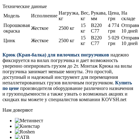
Технические данные
Нагрузка,
Вес,
Рукава,
Цена,
На
Модель
Исполнение
кг
кг
мм
грн
складе
Порошковая
15
B220
4 774
Отправ
Жесткое
2500 кг
окраска
кг
C77
грн
10 дней
15
B220
5 029
Отправ
Цинк
Жесткое
2500 кг
кг
C77
грн
10 дней
Крюк (Кран-балка) для вилочных погрузчиков
надежно
фиксируется на вилах погрузчика и дает возможность
уверенно оперировать грузом до 2т. Монтаж Крюка на вилы
погрузчика занимает меньше минуты. Это простой,
доступный и надежный инструмент для перемещения
непаллетированных грузов вилочным погрузчиком.
Купить
по цене
производителя оборудование различного назначения
и грузоподъемности а также узнать о возможных акциях и
скидках вы можете у специалистов компании KOVSH.net
Нам доверяют