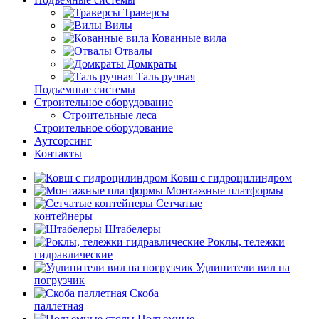
Траверсы
Вилы
Кованные вила
Отвалы
Домкраты
Таль ручная
Подъемные системы
Строительное оборудование
Строительные леса
Строительное оборудование
Аутсорсинг
Контакты
Ковш с гидроцилиндром
Монтажные платформы
Сетчатые
контейнеры
Штабелеры
Роклы, тележки
гидравлические
Удлинители вил на
погрузчик
Скоба
паллетная
Подъемные