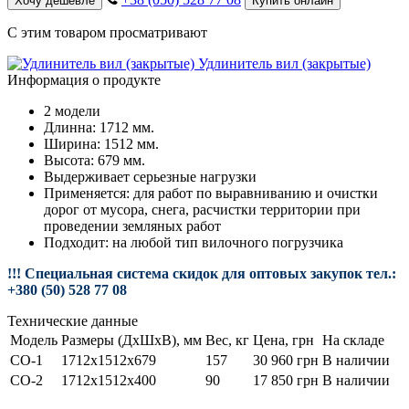
Хочу дешевле
Купить онлайн
С этим товаром просматривают
Удлинитель вил (закрытые)
Информация о продукте
2 модели
Длинна: 1712 мм.
Ширина: 1512 мм.
Высота: 679 мм.
Выдерживает серьезные нагрузки
Применяется: для работ по выравниванию и очистки
дорог от мусора, снега, расчистки территории при
проведении земляных работ
Подходит: на любой тип вилочного погрузчика
!!! Специальная система скидок для оптовых закупок тел.:
+380 (50) 528 77 08
Технические данные
Модель
Размеры (ДхШхВ), мм
Вес, кг
Цена, грн
На складе
СО-1
1712x1512x679
157
30 960 грн
В наличии
СО-2
1712x1512x400
90
17 850 грн
В наличии