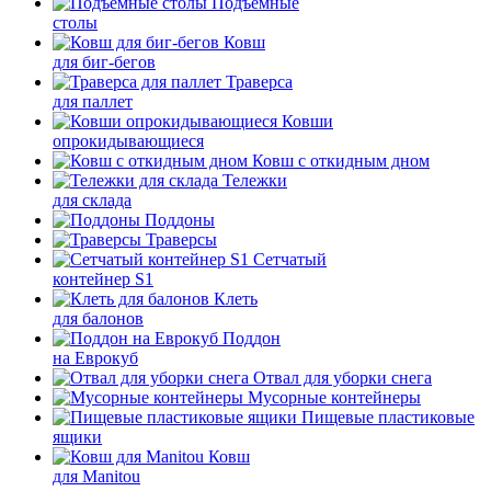
Подъемные
столы
Ковш
для биг-бегов
Траверса
для паллет
Ковши
опрокидывающиеся
Ковш с откидным дном
Тележки
для склада
Поддоны
Траверсы
Сетчатый
контейнер S1
Клеть
для балонов
Поддон
на Еврокуб
Отвал для уборки снега
Мусорные контейнеры
Пищевые пластиковые
ящики
Ковш
для Manitou