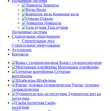
Подъемные системы
Траверсы
Вилы
Кованные вила
Отвалы
Домкраты
Таль ручная
Подъемные системы
Строительное оборудование
Строительные леса
Строительное оборудование
Аутсорсинг
Контакты
Ковш с гидроцилиндром
Монтажные платформы
Сетчатые
контейнеры
Штабелеры
Роклы, тележки
гидравлические
Удлинители вил на
погрузчик
Скоба
паллетная