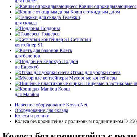
для паллет
Ковши опрокидывающиеся
Ковш с откидным дном
Тележки
для склада
Поддоны
Траверсы
Сетчатый
контейнер S1
Клеть
для балонов
Поддон
на Еврокуб
Отвал для уборки снега
Мусорные контейнеры
Пищевые пластиковые 
Ковш
для Manitou
Навесное оборудование Kovsh.Net
Оборудование для склада
Колеса и ролики
Колеса без кронштейна с роликовым подшипником D-250
Колеса без кронштейна с ро