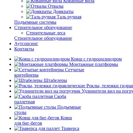
Кованные вила
Отвалы
Домкраты
Таль ручная
Подъемные системы
Строительное оборудование
Строительные леса
Строительное оборудование
Аутсорсинг
Контакты
Ковш с гидроцилиндром
Монтажные платформы
Сетчатые
контейнеры
Штабелеры
Роклы, тележки гидра
Удлинители вил на погр
Скоба
паллетная
Подъемные
столы
Ковш
для биг-бегов
Траверса