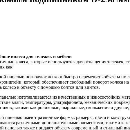
бные колеса для тележек и мебели
ктичные колеса, которые используются для оснащения тележек, с
их как:
ной панелью позволяют легко и быстро перемещать объекты по 
ронштейн, который обеспечивает свободный поворот колеса на 
ь колесо к объекту с помощью болтов или винтов.
панелью изготавливаются из качественных и износостойких матери
твие влаги, температуры, ультрафиолета, механических повреж
ов, такими как роликовые, шариковые, скольжения и другие, к
ной панелью имеют различные формы, размеры, цвета и конструк
ащаются различными дополнительными элементами, такими как т
ной панелью также придают объекту современный и стильный в