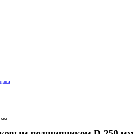
ящики
 мм
ликовым подшипником D-250 мм