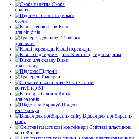
Скоба
палетна
Підйомні
столи
Ківш
для біг-бігів
Траверса
для палет
Ківші перекидні
Ківш з відкидним дном
Візки
для складу
Піддони
Траверси
Сітчастий
контейнер S1
Кліть
для балонів
Піддон
на Еврокуб
Відвал для прибирання
снігу
Cміттєві пластикові
контейнери
Харчові пластикові ящики