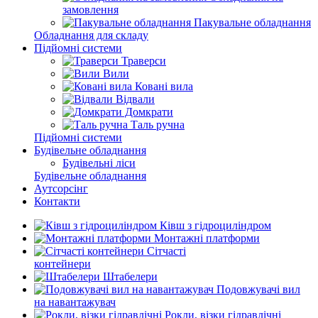
замовлення
Пакувальне обладнання
Обладнання для складу
Підйомні системи
Траверси
Вили
Ковані вила
Відвали
Домкрати
Таль ручна
Підйомні системи
Будівельне обладнання
Будівельні ліси
Будівельне обладнання
Аутсорсінг
Контакти
Ківш з гідроциліндром
Монтажні платформи
Сітчасті
контейнери
Штабелери
Подовжувачі вил
на навантажувач
Рокли, візки гідравлічні