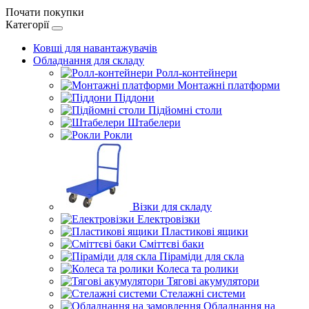
Почати покупки
Категорії
Ковші для навантажувачів
Обладнання для складу
Ролл-контейнери
Монтажні платформи
Піддони
Підйомні столи
Штабелери
Рокли
Візки для складу
Електровізки
Пластикові ящики
Сміттєві баки
Піраміди для скла
Колеса та ролики
Тягові акумулятори
Стелажні системи
Обладнання на