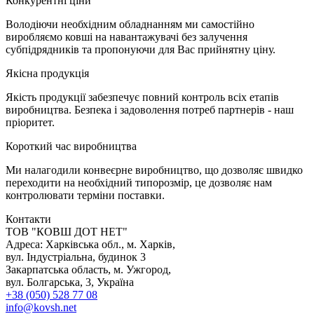
К
онкурентні ціни
Володіючи необхідним обладнанням ми самостійно
виробляємо ковші на навантажувачі без залучення
субпідрядників та пропонуючи для Вас прийнятну ціну.
Я
кісна продукція
Якість продукції забезпечує повний контроль всіх етапів
виробництва. Безпека і задоволення потреб партнерів - наш
пріоритет.
К
ороткий час виробництва
Ми налагодили конвеєрне виробництво, що дозволяє швидко
переходити на необхідний типорозмір, це дозволяє нам
контролювати терміни поставки.
Контакти
TOB "КОВШ ДОТ НЕТ"
Адреса: Харківська обл., м. Харків,
вул. Індустріальна, будинок 3
Закарпатська область, м. Ужгород,
вул. Болгарська, 3, Україна
+38 (050) 528 77 08
info@kovsh.net