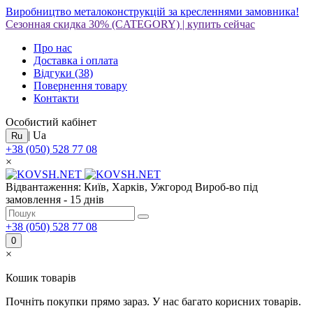
Виробництво металоконструкцій за кресленнями замовника!
Сезонная скидка 30%
(CATEGORY)
|
купить сейчас
Про нас
Доставка і оплата
Відгуки
(38)
Повернення товару
Контакти
Особистий кабінет
|
Ua
Ru
+38 (050) 528 77 08
×
Відвантаження: Київ, Харків, Ужгород
Вироб-во під
замовлення - 15 днів
+38 (050) 528 77 08
0
×
Кошик товарів
Почніть покупки прямо зараз. У нас багато корисних товарів.