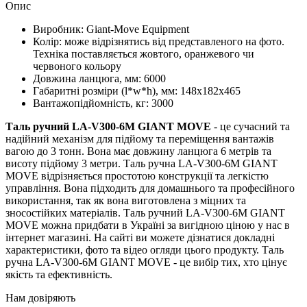
Опис
Виробник: Giant-Move Equipment
Колір: може відрізнятись від представленого на фото.
Техніка поставляється жовтого, оранжевого чи
червоного кольору
Довжина ланцюга, мм: 6000
Габаритні розміри (l*w*h), мм: 148х182х465
Вантажопідйомність, кг: 3000
Таль ручний LA-V300-6M GIANT MOVE
- це сучасний та
надійний механізм для підйому та переміщення вантажів
вагою до 3 тонн. Вона має довжину ланцюга 6 метрів та
висоту підйому 3 метри. Таль ручна LA-V300-6M GIANT
MOVE відрізняється простотою конструкції та легкістю
управління. Вона підходить для домашнього та професійного
використання, так як вона виготовлена з міцних та
зносостійких матеріалів. Таль ручний LA-V300-6M GIANT
MOVE можна придбати в Україні за вигідною ціною у нас в
інтернет магазині. На сайті ви можете дізнатися докладні
характеристики, фото та відео огляди цього продукту. Таль
ручна LA-V300-6M GIANT MOVE - це вибір тих, хто цінує
якість та ефективність.
Нам довіряють