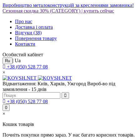
Виробництво металоконструкцій за кресленнями замовника!
Сезонная скидка 30%
(CATEGORY)
|
купить сейчас
Про нас
Доставка і оплата
Відгуки
(38)
Повернення товару
Контакти
Особистий кабінет
|
Ua
Ru
+38 (050) 528 77 08
×
Відвантаження: Київ, Харків, Ужгород
Вироб-во під
замовлення - 15 днів
+38 (050) 528 77 08
0
×
Кошик товарів
Почніть покупки прямо зараз. У нас багато корисних товарів.