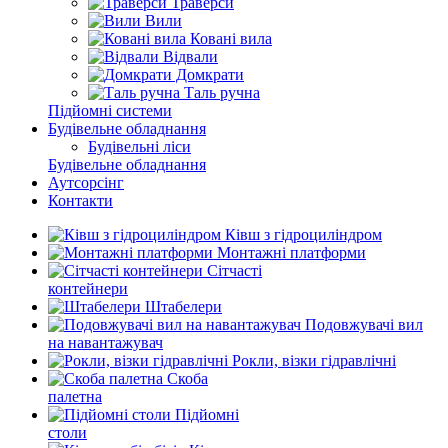
Траверси
Вили
Ковані вила
Відвали
Домкрати
Таль ручна
Підйомні системи
Будівельне обладнання
Будівельні ліси
Будівельне обладнання
Аутсорсінг
Контакти
Ківш з гідроциліндром
Монтажні платформи
Сітчасті
контейнери
Штабелери
Подовжувачі вил
на навантажувач
Рокли, візки гідравлічні
Скоба
палетна
Підйомні
столи