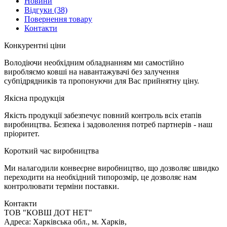
Новини
Відгуки
(38)
Повернення товару
Контакти
К
онкурентні ціни
Володіючи необхідним обладнанням ми самостійно
виробляємо ковші на навантажувачі без залучення
субпідрядників та пропонуючи для Вас прийнятну ціну.
Я
кісна продукція
Якість продукції забезпечує повний контроль всіх етапів
виробництва. Безпека і задоволення потреб партнерів - наш
пріоритет.
К
ороткий час виробництва
Ми налагодили конвеєрне виробництво, що дозволяє швидко
переходити на необхідний типорозмір, це дозволяє нам
контролювати терміни поставки.
Контакти
TOB "КОВШ ДОТ НЕТ"
Адреса: Харківська обл., м. Харків,