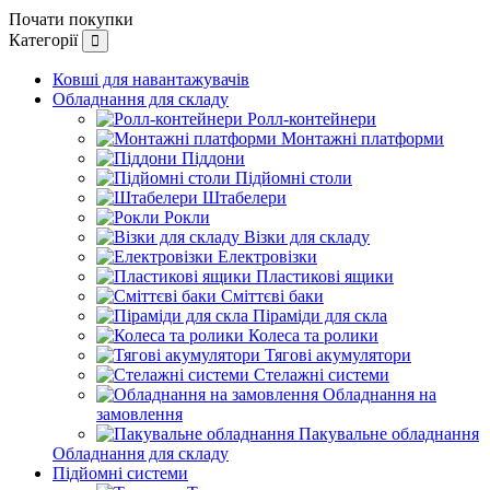
Почати покупки
Категорії
Ковші для навантажувачів
Обладнання для складу
Ролл-контейнери
Монтажні платформи
Піддони
Підйомні столи
Штабелери
Рокли
Візки для складу
Електровізки
Пластикові ящики
Сміттєві баки
Піраміди для скла
Колеса та ролики
Тягові акумулятори
Стелажні системи
Обладнання на
замовлення
Пакувальне обладнання
Обладнання для складу
Підйомні системи