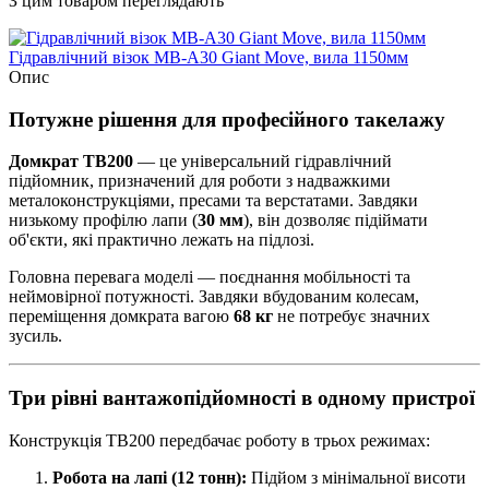
З цим товаром переглядають
Гідравлічний візок MB-A30 Giant Move, вила 1150мм
Опис
Потужне рішення для професійного такелажу
Домкрат TB200
— це універсальний гідравлічний
підйомник, призначений для роботи з надважкими
металоконструкціями, пресами та верстатами. Завдяки
низькому профілю лапи (
30 мм
), він дозволяє підіймати
об'єкти, які практично лежать на підлозі.
Головна перевага моделі — поєднання мобільності та
неймовірної потужності. Завдяки вбудованим колесам,
переміщення домкрата вагою
68 кг
не потребує значних
зусиль.
Три рівні вантажопідйомності в одному пристрої
Конструкція TB200 передбачає роботу в трьох режимах:
Робота на лапі (12 тонн):
Підйом з мінімальної висоти