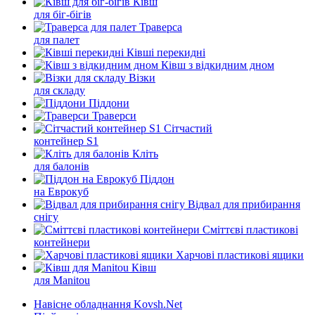
Ківш
для біг-бігів
Траверса
для палет
Ківші перекидні
Ківш з відкидним дном
Візки
для складу
Піддони
Траверси
Сітчастий
контейнер S1
Кліть
для балонів
Піддон
на Еврокуб
Відвал для прибирання
снігу
Cміттєві пластикові
контейнери
Харчові пластикові ящики
Ківш
для Manitou
Навісне обладнання Kovsh.Net