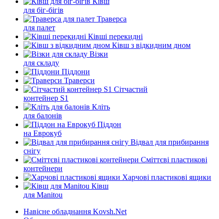
Ківш
для біг-бігів
Траверса
для палет
Ківші перекидні
Ківш з відкидним дном
Візки
для складу
Піддони
Траверси
Сітчастий
контейнер S1
Кліть
для балонів
Піддон
на Еврокуб
Відвал для прибирання
снігу
Cміттєві пластикові
контейнери
Харчові пластикові ящики
Ківш
для Manitou
Навісне обладнання Kovsh.Net