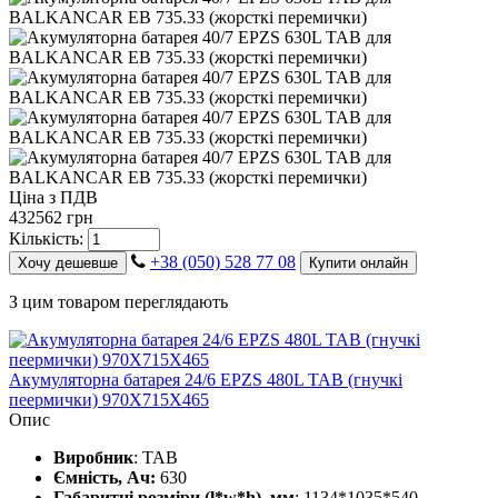
Ціна з ПДВ
432562 грн
Кількість:
+38 (050) 528 77 08
Хочу дешевше
Купити онлайн
З цим товаром переглядають
Акумуляторна батарея 24/6 EPZS 480L ТАВ (гнучкі
пеермички) 970Х715Х465
Опис
Виробник
: TAB
Ємність, Ач:
630
Габаритні розміри (l*w*h), мм
: 1134*1035*540