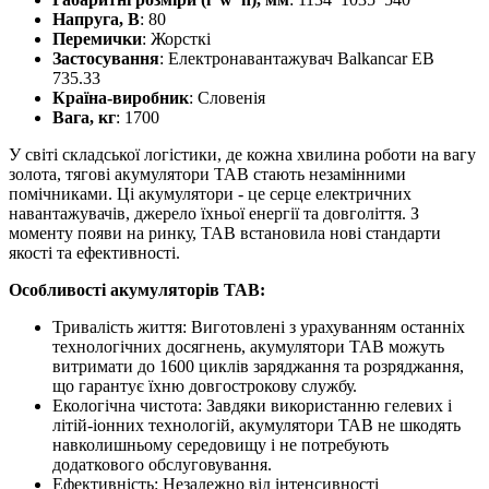
Напруга, В
: 80
Перемички
: Жорсткі
Застосування
: Електронавантажувач Balkancar ЕВ
735.33
Країна-виробник
: Словенія
Вага, кг
: 1700
У світі складської логістики, де кожна хвилина роботи на вагу
золота, тягові акумулятори TAB стають незамінними
помічниками. Ці акумулятори - це серце електричних
навантажувачів, джерело їхньої енергії та довголіття. З
моменту появи на ринку, TAB встановила нові стандарти
якості та ефективності.
Особливості акумуляторів TAB:
Тривалість життя: Виготовлені з урахуванням останніх
технологічних досягнень, акумулятори TAB можуть
витримати до 1600 циклів заряджання та розряджання,
що гарантує їхню довгострокову службу.
Екологічна чистота: Завдяки використанню гелевих і
літій-іонних технологій, акумулятори TAB не шкодять
навколишньому середовищу і не потребують
додаткового обслуговування.
Ефективність: Незалежно від інтенсивності