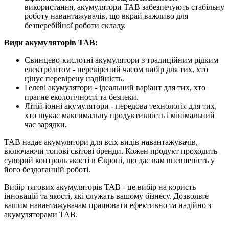
використання, акумулятори TAB забезпечують стабільну
роботу навантажувачів, що вкрай важливо для
безперебійної роботи складу.
Види акумуляторів TAB:
Свинцево-кислотні акумулятори з традиційним рідким
електролітом - перевірений часом вибір для тих, хто
цінує перевірену надійність.
Гелеві акумулятори - ідеальний варіант для тих, хто
прагне екологічності та безпеки.
Літій-іонні акумулятори - передова технологія для тих,
хто шукає максимальну продуктивність і мінімальний
час зарядки.
TAB надає акумулятори для всіх видів навантажувачів,
включаючи топові світові бренди. Кожен продукт проходить
суворий контроль якості в Європі, що дає вам впевненість у
його бездоганній роботі.
Вибір тягових акумуляторів TAB - це вибір на користь
інновацій та якості, які служать вашому бізнесу. Дозвольте
вашим навантажувачам працювати ефективно та надійно з
акумуляторами TAB.