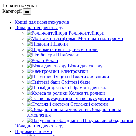
Почати покупки
Категорії
Ковші для навантажувачів
Обладнання для складу
Ролл-контейнери
Монтажні платформи
Піддони
Підйомні столи
Штабелери
Рокли
Візки для складу
Електровізки
Пластикові ящики
Сміттєві баки
Піраміди для скла
Колеса та ролики
Тягові акумулятори
Стелажні системи
Обладнання на
замовлення
Пакувальне обладнання
Обладнання для складу
Підйомні системи