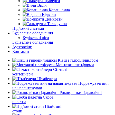
Траверси
Вили
Ковані вила
Відвали
Домкрати
Таль ручна
Підйомні системи
Будівельне обладнання
Будівельні ліси
Будівельне обладнання
Аутсорсінг
Контакти
Ківш з гідроциліндром
Монтажні платформи
Сітчасті
контейнери
Штабелери
Подовжувачі вил
на навантажувач
Рокли, візки гідравлічні
Скоба
палетна
Підйомні
столи