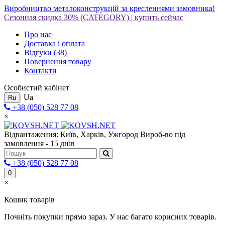
Виробництво металоконструкцій за кресленнями замовника!
Сезонная скидка 30%
(CATEGORY)
|
купить сейчас
Про нас
Доставка і оплата
Відгуки
(38)
Повернення товару
Контакти
Особистий кабінет
|
Ua
Ru
+38 (050) 528 77 08
×
Відвантаження: Київ, Харків, Ужгород
Вироб-во під
замовлення - 15 днів
+38 (050) 528 77 08
0
×
Кошик товарів
Почніть покупки прямо зараз. У нас багато корисних товарів.