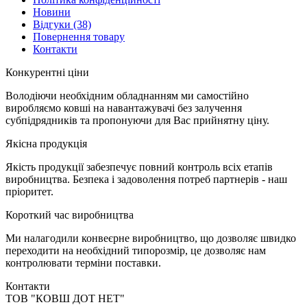
Новини
Відгуки
(38)
Повернення товару
Контакти
К
онкурентні ціни
Володіючи необхідним обладнанням ми самостійно
виробляємо ковші на навантажувачі без залучення
субпідрядників та пропонуючи для Вас прийнятну ціну.
Я
кісна продукція
Якість продукції забезпечує повний контроль всіх етапів
виробництва. Безпека і задоволення потреб партнерів - наш
пріоритет.
К
ороткий час виробництва
Ми налагодили конвеєрне виробництво, що дозволяє швидко
переходити на необхідний типорозмір, це дозволяє нам
контролювати терміни поставки.
Контакти
TOB "КОВШ ДОТ НЕТ"