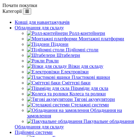
Почати покупки
Категорії
Ковші для навантажувачів
Обладнання для складу
Ролл-контейнери
Монтажні платформи
Піддони
Підйомні столи
Штабелери
Рокли
Візки для складу
Електровізки
Пластикові ящики
Сміттєві баки
Піраміди для скла
Колеса та ролики
Тягові акумулятори
Стелажні системи
Обладнання на
замовлення
Пакувальне обладнання
Обладнання для складу
Підйомні системи