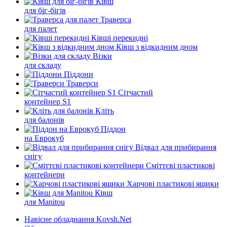
Ківш
для біг-бігів
Траверса
для палет
Ківші перекидні
Ківш з відкидним дном
Візки
для складу
Піддони
Траверси
Сітчастий
контейнер S1
Кліть
для балонів
Піддон
на Еврокуб
Відвал для прибирання
снігу
Cміттєві пластикові
контейнери
Харчові пластикові ящики
Ківш
для Manitou
Навісне обладнання Kovsh.Net