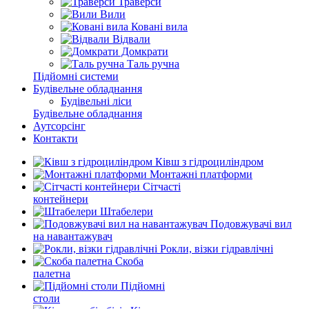
Траверси
Вили
Ковані вила
Відвали
Домкрати
Таль ручна
Підйомні системи
Будівельне обладнання
Будівельні ліси
Будівельне обладнання
Аутсорсінг
Контакти
Ківш з гідроциліндром
Монтажні платформи
Сітчасті
контейнери
Штабелери
Подовжувачі вил
на навантажувач
Рокли, візки гідравлічні
Скоба
палетна
Підйомні
столи