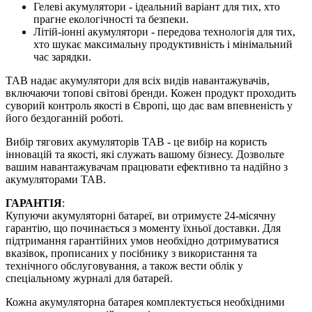
Гелеві акумулятори - ідеальний варіант для тих, хто
прагне екологічності та безпеки.
Літій-іонні акумулятори - передова технологія для тих,
хто шукає максимальну продуктивність і мінімальний
час зарядки.
TAB надає акумулятори для всіх видів навантажувачів,
включаючи топові світові бренди. Кожен продукт проходить
суворий контроль якості в Європі, що дає вам впевненість у
його бездоганній роботі.
Вибір тягових акумуляторів TAB - це вибір на користь
інновацій та якості, які служать вашому бізнесу. Дозвольте
вашим навантажувачам працювати ефективно та надійно з
акумуляторами TAB.
ГАРАНТІЯ
:
Купуючи акумуляторні батареї, ви отримуєте 24-місячну
гарантію, що починається з моменту їхньої доставки. Для
підтримання гарантійних умов необхідно дотримуватися
вказівок, прописаних у посібнику з використання та
технічного обслуговування, а також вести облік у
спеціальному журналі для батарей.
Кожна акумуляторна батарея комплектується необхідними