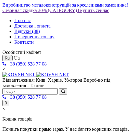
Виробництво металоконструкцій за кресленнями замовника!
Сезонная скидка 30%
(CATEGORY)
|
купить сейчас
Про нас
Доставка і оплата
Відгуки
(38)
Повернення товару
Контакти
Особистий кабінет
|
Ua
Ru
+38 (050) 528 77 08
×
Відвантаження: Київ, Харків, Ужгород
Вироб-во під
замовлення - 15 днів
+38 (050) 528 77 08
0
×
Кошик товарів
Почніть покупки прямо зараз. У нас багато корисних товарів.