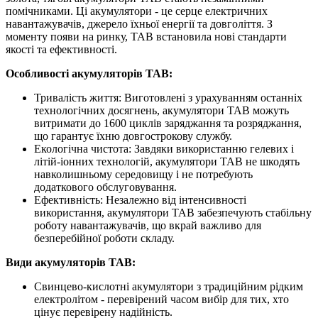
помічниками. Ці акумулятори - це серце електричних
навантажувачів, джерело їхньої енергії та довголіття. З
моменту появи на ринку, TAB встановила нові стандарти
якості та ефективності.
Особливості акумуляторів TAB:
Тривалість життя: Виготовлені з урахуванням останніх
технологічних досягнень, акумулятори TAB можуть
витримати до 1600 циклів заряджання та розряджання,
що гарантує їхню довгострокову службу.
Екологічна чистота: Завдяки використанню гелевих і
літій-іонних технологій, акумулятори TAB не шкодять
навколишньому середовищу і не потребують
додаткового обслуговування.
Ефективність: Незалежно від інтенсивності
використання, акумулятори TAB забезпечують стабільну
роботу навантажувачів, що вкрай важливо для
безперебійної роботи складу.
Види акумуляторів TAB:
Свинцево-кислотні акумулятори з традиційним рідким
електролітом - перевірений часом вибір для тих, хто
цінує перевірену надійність.