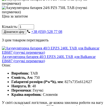
Ціна за запитом
Кількість:
+38 (050) 528 77 08
Дізнатися ціну
З цим товаром переглядають
Акумуляторна батарея 40/3 EPZS 240L ТАВ для Balkancar
ЕВ687 (гнучкі перемички)
Опис
Виробник
: TAB
Ємність, Ач:
750
Габаритні розміри (l*w*h), мм
: 827x735x612/627
Напруга, В
: 48
Перемички
: Гнучкі
Країна-виробник
: Словенія
У світі складської логістики, де кожна хвилина роботи на вагу