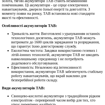
золота, тягові акумулятори TAB стають незамінними
помічниками. Ці акумулятори - це серце електричних
навантажувачів, джерело їхньої енергії та довголіття. З
моменту появи на ринку, TAB встановила нові стандарти
якості та ефективності.
Особливості акумуляторів TAB:
Тривалість життя: Виготовлені з урахуванням останніх
технологічних досягнень, акумулятори TAB можуть
витримати до 1600 циклів заряджання та розряджання,
що гарантує їхню довгострокову службу.
Екологічна чистота: Завдяки використанню гелевих і
літій-іонних технологій, акумулятори TAB не шкодять
навколишньому середовищу і не потребують
додаткового обслуговування.
Ефективність: Незалежно від інтенсивності
використання, акумулятори TAB забезпечують стабільну
роботу навантажувачів, що вкрай важливо для
безперебійної роботи складу.
Види акумуляторів TAB:
Свинцево-кислотні акумулятори з традиційним рідким
електролітом - перевірений часом вибір для тих, хто
цінує перевірену надійність.