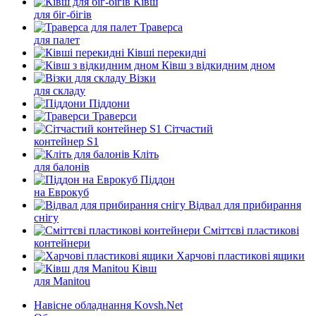
Ківш
для біг-бігів
Траверса
для палет
Ківші перекидні
Ківш з відкидним дном
Візки
для складу
Піддони
Траверси
Сітчастий
контейнер S1
Кліть
для балонів
Піддон
на Еврокуб
Відвал для прибирання
снігу
Cміттєві пластикові
контейнери
Харчові пластикові ящики
Ківш
для Manitou
Навісне обладнання Kovsh.Net