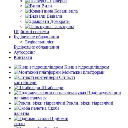
Траверси
Вили
Ковані вила
Відвали
Домкрати
Таль ручна
Підйомні системи
Будівельне обладнання
Будівельні ліси
Будівельне обладнання
Аутсорсінг
Контакти
Ківш з гідроциліндром
Монтажні платформи
Сітчасті
контейнери
Штабелери
Подовжувачі вил
на навантажувач
Рокли, візки гідравлічні
Скоба
палетна
Підйомні
столи