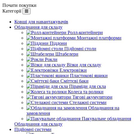
Почати покупки
Категорії
Ковші для навантажувачів
Обладнання для складу
Ролл-контейнери
Монтажні платформи
Піддони
Підйомні столи
Штабелери
Рокли
Візки для складу
Електровізки
Пластикові ящики
Сміттєві баки
Піраміди для скла
Колеса та ролики
Тягові акумулятори
Стелажні системи
Обладнання на
замовлення
Пакувальне обладнання
Обладнання для складу
Підйомні системи