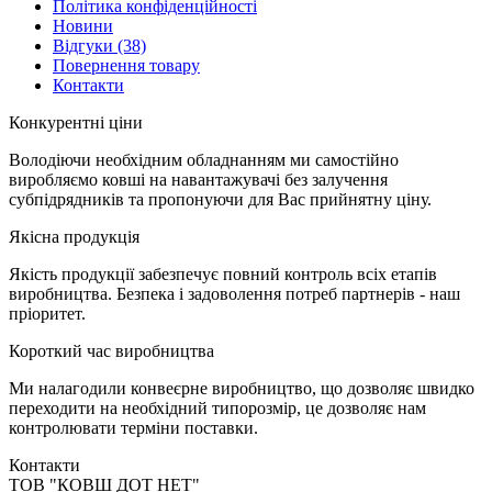
Політика конфіденційності
Новини
Відгуки
(38)
Повернення товару
Контакти
К
онкурентні ціни
Володіючи необхідним обладнанням ми самостійно
виробляємо ковші на навантажувачі без залучення
субпідрядників та пропонуючи для Вас прийнятну ціну.
Я
кісна продукція
Якість продукції забезпечує повний контроль всіх етапів
виробництва. Безпека і задоволення потреб партнерів - наш
пріоритет.
К
ороткий час виробництва
Ми налагодили конвеєрне виробництво, що дозволяє швидко
переходити на необхідний типорозмір, це дозволяє нам
контролювати терміни поставки.
Контакти
TOB "КОВШ ДОТ НЕТ"