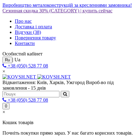
Виробництво металоконструкцій за кресленнями замовника!
Сезонная скидка 30%
(CATEGORY)
|
купить сейчас
Про нас
Доставка і оплата
Відгуки
(38)
Повернення товару
Контакти
Особистий кабінет
|
Ua
Ru
+38 (050) 528 77 08
×
Відвантаження: Київ, Харків, Ужгород
Вироб-во під
замовлення - 15 днів
+38 (050) 528 77 08
0
×
Кошик товарів
Почніть покупки прямо зараз. У нас багато корисних товарів.