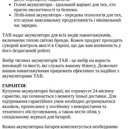
Гелеві акумулятори - ідеальний варіант для тих, хто
прагне екологічності та безпеки.
Літій-іонні акумулятори - передова технологія для тих,
хто шукає максимальну продуктивність і мінімальний
час зарядки.
TAB надає акумулятори для всіх видів навантажувачів,
включаючи топові світові бренди. Кожен продукт проходить
суворий контроль якості в Європі, що дає вам впевненість у
його бездоганній роботі.
Вибір тягових акумуляторів TAB - це вибір на користь
інновацій та якості, які служать вашому бізнесу. Дозвольте
вашим навантажувачам працювати ефективно та надійно з
акумуляторами TAB.
ГАРАНТІЯ
:
Купуючи акумуляторні батареї, ви отримуєте 24-місячну
гарантію, що починається з моменту їхньої доставки. Для
підтримання гарантійних умов необхідно дотримуватися
вказівок, прописаних у посібнику з використання та
технічного обслуговування, а також вести облік у
спеціальному журналі для батарей.
Кожна акумуляторна батарея комплектується необхідними