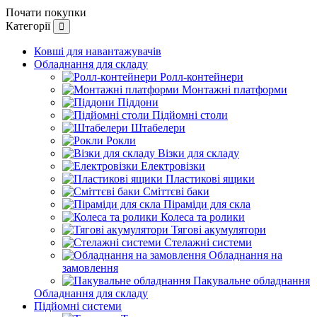
Почати покупки
Категорії
Ковші для навантажувачів
Обладнання для складу
Ролл-контейнери
Монтажні платформи
Піддони
Підйомні столи
Штабелери
Рокли
Візки для складу
Електровізки
Пластикові ящики
Сміттєві баки
Піраміди для скла
Колеса та ролики
Тягові акумулятори
Стелажні системи
Обладнання на
замовлення
Пакувальне обладнання
Обладнання для складу
Підйомні системи