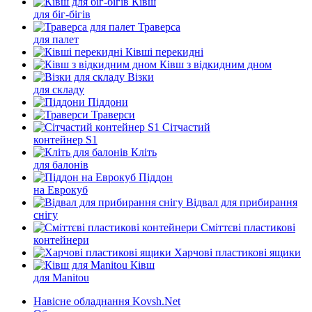
Ківш
для біг-бігів
Траверса
для палет
Ківші перекидні
Ківш з відкидним дном
Візки
для складу
Піддони
Траверси
Сітчастий
контейнер S1
Кліть
для балонів
Піддон
на Еврокуб
Відвал для прибирання
снігу
Cміттєві пластикові
контейнери
Харчові пластикові ящики
Ківш
для Manitou
Навісне обладнання Kovsh.Net