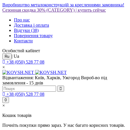
Виробництво металоконструкцій за кресленнями замовника!
Сезонная скидка 30%
(CATEGORY)
|
купить сейчас
Про нас
Доставка і оплата
Відгуки
(38)
Повернення товару
Контакти
Особистий кабінет
|
Ua
Ru
+38 (050) 528 77 08
×
Відвантаження: Київ, Харків, Ужгород
Вироб-во під
замовлення - 15 днів
+38 (050) 528 77 08
0
×
Кошик товарів
Почніть покупки прямо зараз. У нас багато корисних товарів.