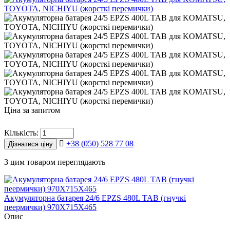
Ціна за запитом
Кількість:
+38 (050) 528 77 08
Дізнатися ціну
З цим товаром переглядають
Акумуляторна батарея 24/6 EPZS 480L ТАВ (гнучкі
пеермички) 970Х715Х465
Опис