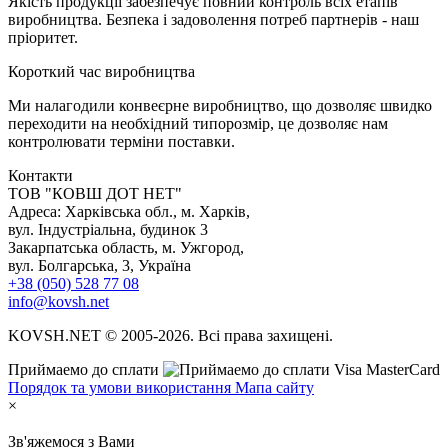
Якість продукції забезпечує повний контроль всіх етапів
виробництва. Безпека і задоволення потреб партнерів - наш
пріоритет.
К
ороткий час виробництва
Ми налагодили конвеєрне виробництво, що дозволяє швидко
переходити на необхідний типорозмір, це дозволяє нам
контролювати терміни поставки.
Контакти
TOB "КОВШ ДОТ НЕТ"
Адреса: Харківська обл., м. Харків,
вул. Індустріальна, будинок 3
Закарпатська область, м. Ужгород,
вул. Болгарська, 3, Україна
+38 (050) 528 77 08
info@kovsh.net
KOVSH.NET © 2005-2026. Всі права захищені.
Приймаемо до сплати
Порядок та умови використання
Мапа сайту
×
Зв'яжемося з Вами