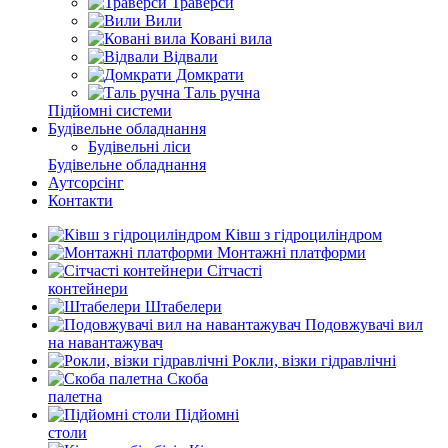
Траверси
Вили
Ковані вила
Відвали
Домкрати
Таль ручна
Підйомні системи
Будівельне обладнання
Будівельні ліси
Будівельне обладнання
Аутсорсінг
Контакти
Ківш з гідроциліндром
Монтажні платформи
Сітчасті
контейнери
Штабелери
Подовжувачі вил
на навантажувач
Рокли, візки гідравлічні
Скоба
палетна
Підйомні
столи