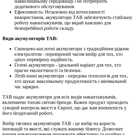
навколишньому середовищу і не потребують
додаткового обслуговування.
Ефективність: Незалежно від інтенсивності
використання, акумулятори TAB забезпечують стабільну
роботу навантажувачів, що вкрай важливо для
безперебійної роботи складу.
Види акумуляторів TAB:
Свинцево-кислотні акумулятори з традиційним рідким
електролітом - перевірений часом вибір для тих, хто
цінує перевірену надійність.
Гелеві акумулятори - ідеальний варіант для тих, хто
прагне екологічності та безпеки.
Літій-іонні акумулятори - передова технологія для тих,
хто шукає максимальну продуктивність і мінімальний
час зарядки.
TAB надає акумулятори для всіх видів навантажувачів,
включаючи топові світові бренди. Кожен продукт проходить
суворий контроль якості в Європі, що дає вам впевненість у
його бездоганній роботі.
Вибір тягових акумуляторів TAB - це вибір на користь
інновацій та якості, які служать вашому бізнесу. Дозвольте
вашим навантажувачам працювати ефективно та надійно з