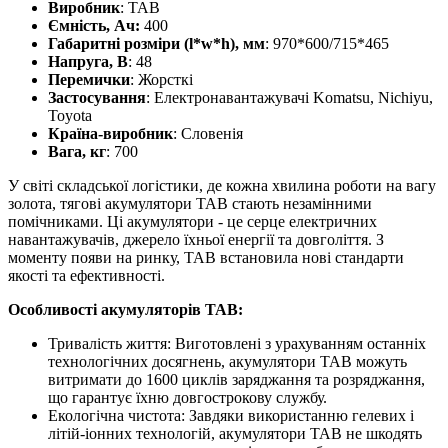
Виробник
: TAB
Ємність, Ач:
400
Габаритні розміри (l*w*h), мм
: 970*600/715*465
Напруга, В
: 48
Перемички
: Жорсткі
Застосування
: Електронавантажувачі Komatsu, Nichiyu,
Toyota
Країна-виробник
: Словенія
Вага, кг
: 700
У світі складської логістики, де кожна хвилина роботи на вагу
золота, тягові акумулятори TAB стають незамінними
помічниками. Ці акумулятори - це серце електричних
навантажувачів, джерело їхньої енергії та довголіття. З
моменту появи на ринку, TAB встановила нові стандарти
якості та ефективності.
Особливості акумуляторів TAB:
Тривалість життя: Виготовлені з урахуванням останніх
технологічних досягнень, акумулятори TAB можуть
витримати до 1600 циклів заряджання та розряджання,
що гарантує їхню довгострокову службу.
Екологічна чистота: Завдяки використанню гелевих і
літій-іонних технологій, акумулятори TAB не шкодять