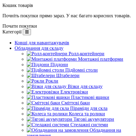
Кошик товарів
Почніть покупки прямо зараз. У нас багато корисних товарів.
Почати покупки
Категорії
Ковші для навантажувачів
Обладнання для складу
Ролл-контейнери
Монтажні платформи
Піддони
Підйомні столи
Штабелери
Рокли
Візки для складу
Електровізки
Пластикові ящики
Сміттєві баки
Піраміди для скла
Колеса та ролики
Тягові акумулятори
Стелажні системи
Обладнання на
замовлення