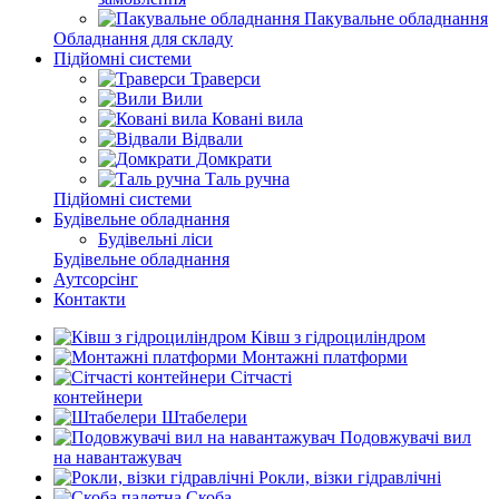
Пакувальне обладнання
Обладнання для складу
Підйомні системи
Траверси
Вили
Ковані вила
Відвали
Домкрати
Таль ручна
Підйомні системи
Будівельне обладнання
Будівельні ліси
Будівельне обладнання
Аутсорсінг
Контакти
Ківш з гідроциліндром
Монтажні платформи
Сітчасті
контейнери
Штабелери
Подовжувачі вил
на навантажувач
Рокли, візки гідравлічні
Скоба