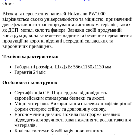
Опис
Візок для перевезення панелей Holzmann PW1000
відрізняється своєю універсальністю та міцністю, призначений
для ефективного транспортування листових матеріалів, таких
як ДСП, метал, скло та фанера. Завдяки своїй продуманій
конструкції, вона забезпечує надійне та безпечне переміщення
продукції на короткі відстані всередині складських та
виробничих приміщень.
Технічні характеристики:
Габаритні розміри, ШхДхВ: 556х1150х1130 мм
Гарантія 24 міс
Особливості конструкції:
Сертифікація CE: Підтверджує відповідність
європейським стандартам безпеки та якості.
Міцні матеріали: Використання сталевих профілів різної
форми створює стійку та довговічну основу.
Ергономічний дизайн: Похила платформа ідеально
підходить для зручності завантаження та розвантаження
матеріалів.
Колісна система: Комбінація поворотних та