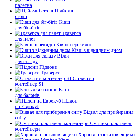
палетна
Підйомні
столи
Ківш
для біг-бігів
Траверса
для палет
Ківші перекидні
Ківш з відкидним дном
Візки
для складу
Піддони
Траверси
Сітчастий
контейнер S1
Кліть
для балонів
Піддон
на Еврокуб
Відвал для прибирання
снігу
Cміттєві пластикові
контейнери
Харчові пластикові ящики