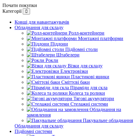
Почати покупки
Категорії
Ковші для навантажувачів
Обладнання для складу
Ролл-контейнери
Монтажні платформи
Піддони
Підйомні столи
Штабелери
Рокли
Візки для складу
Електровізки
Пластикові ящики
Сміттєві баки
Піраміди для скла
Колеса та ролики
Тягові акумулятори
Стелажні системи
Обладнання на
замовлення
Пакувальне обладнання
Обладнання для складу
Підйомні системи