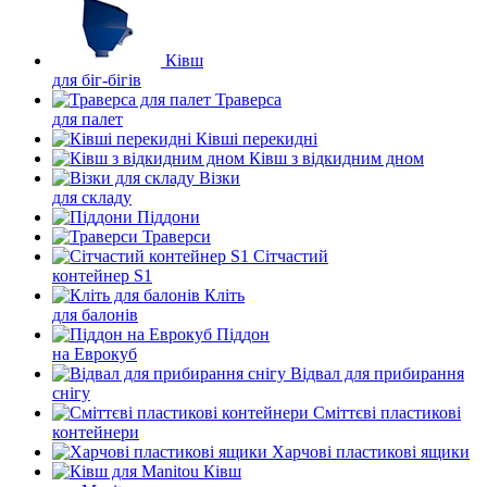
Ківш
для біг-бігів
Траверса
для палет
Ківші перекидні
Ківш з відкидним дном
Візки
для складу
Піддони
Траверси
Сітчастий
контейнер S1
Кліть
для балонів
Піддон
на Еврокуб
Відвал для прибирання
снігу
Cміттєві пластикові
контейнери
Харчові пластикові ящики
Ківш