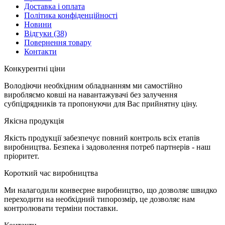
Доставка і оплата
Політика конфіденційності
Новини
Відгуки
(38)
Повернення товару
Контакти
К
онкурентні ціни
Володіючи необхідним обладнанням ми самостійно
виробляємо ковші на навантажувачі без залучення
субпідрядників та пропонуючи для Вас прийнятну ціну.
Я
кісна продукція
Якість продукції забезпечує повний контроль всіх етапів
виробництва. Безпека і задоволення потреб партнерів - наш
пріоритет.
К
ороткий час виробництва
Ми налагодили конвеєрне виробництво, що дозволяє швидко
переходити на необхідний типорозмір, це дозволяє нам
контролювати терміни поставки.