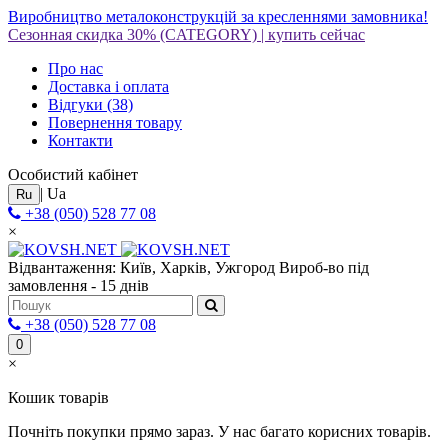
Виробництво металоконструкцій за кресленнями замовника!
Сезонная скидка 30%
(CATEGORY)
|
купить сейчас
Про нас
Доставка і оплата
Відгуки
(38)
Повернення товару
Контакти
Особистий кабінет
|
Ua
Ru
+38 (050) 528 77 08
×
Відвантаження: Київ, Харків, Ужгород
Вироб-во під
замовлення - 15 днів
+38 (050) 528 77 08
0
×
Кошик товарів
Почніть покупки прямо зараз. У нас багато корисних товарів.