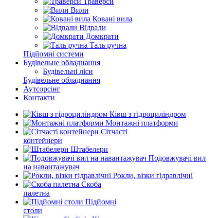
Траверси
Вили
Ковані вила
Відвали
Домкрати
Таль ручна
Підйомні системи
Будівельне обладнання
Будівельні ліси
Будівельне обладнання
Аутсорсінг
Контакти
Ківш з гідроциліндром
Монтажні платформи
Сітчасті
контейнери
Штабелери
Подовжувачі вил
на навантажувач
Рокли, візки гідравлічні
Скоба
палетна
Підйомні
столи