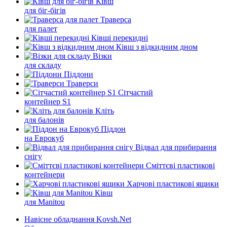
Ківш
для біг-бігів
Траверса
для палет
Ківші перекидні
Ківш з відкидним дном
Візки
для складу
Піддони
Траверси
Сітчастий
контейнер S1
Кліть
для балонів
Піддон
на Еврокуб
Відвал для прибирання
снігу
Cміттєві пластикові
контейнери
Харчові пластикові ящики
Ківш
для Manitou
Навісне обладнання Kovsh.Net