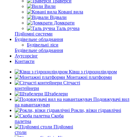
Траверси
Вили
Ковані вила
Відвали
Домкрати
Таль ручна
Підйомні системи
Будівельне обладнання
Будівельні ліси
Будівельне обладнання
Аутсорсінг
Контакти
Ківш з гідроциліндром
Монтажні платформи
Сітчасті
контейнери
Штабелери
Подовжувачі вил
на навантажувач
Рокли, візки гідравлічні
Скоба
палетна
Підйомні
столи