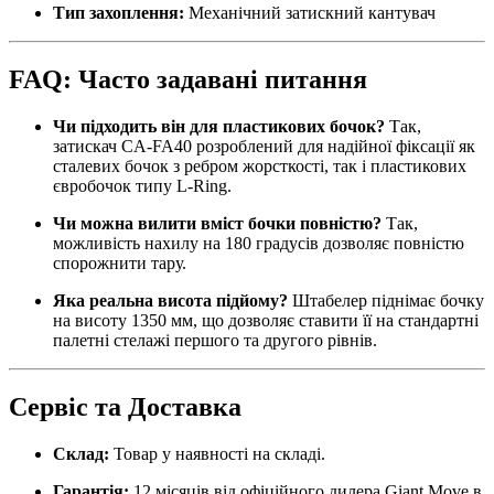
Тип захоплення:
Механічний затискний кантувач
FAQ: Часто задавані питання
Чи підходить він для пластикових бочок?
Так,
затискач CA-FA40 розроблений для надійної фіксації як
сталевих бочок з ребром жорсткості, так і пластикових
євробочок типу L-Ring.
Чи можна вилити вміст бочки повністю?
Так,
можливість нахилу на 180 градусів дозволяє повністю
спорожнити тару.
Яка реальна висота підйому?
Штабелер піднімає бочку
на висоту 1350 мм, що дозволяє ставити її на стандартні
палетні стелажі першого та другого рівнів.
Сервіс та Доставка
Склад:
Товар у наявності на складі.
Гарантія:
12 місяців від офіційного дилера Giant Move в