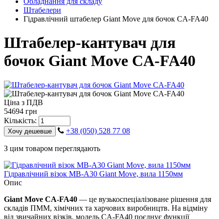
Обладнання для складу
Штабелери
Гідравлічний штабелер Giant Move для бочок CA-FA40
Штабелер-кантувач для
бочок Giant Move CA-FA40
Ціна з ПДВ
54694 грн
Кількість:
+38 (050) 528 77 08
Хочу дешевше
З цим товаром переглядають
Гідравлічний візок MB-A30 Giant Move, вила 1150мм
Опис
Giant Move CA-FA40
— це вузькоспеціалізоване рішення для
складів ПММ, хімічних та харчових виробництв. На відміну
від звичайних візків, модель CA-FA40 поєднує функції