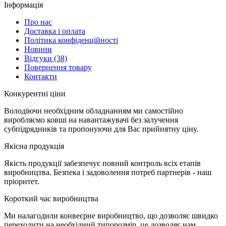
Інформація
Про нас
Доставка і оплата
Політика конфіденційності
Новини
Відгуки
(38)
Повернення товару
Контакти
К
онкурентні ціни
Володіючи необхідним обладнанням ми самостійно
виробляємо ковші на навантажувачі без залучення
субпідрядників та пропонуючи для Вас прийнятну ціну.
Я
кісна продукція
Якість продукції забезпечує повний контроль всіх етапів
виробництва. Безпека і задоволення потреб партнерів - наш
пріоритет.
К
ороткий час виробництва
Ми налагодили конвеєрне виробництво, що дозволяє швидко
переходити на необхідний типорозмір, це дозволяє нам