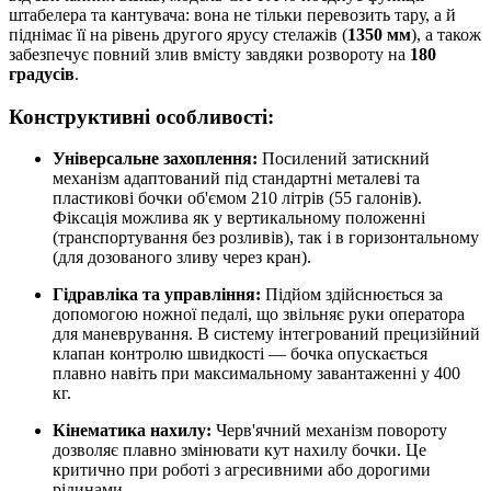
штабелера та кантувача: вона не тільки перевозить тару, а й
піднімає її на рівень другого ярусу стелажів (
1350 мм
), а також
забезпечує повний злив вмісту завдяки розвороту на
180
градусів
.
Конструктивні особливості:
Універсальне захоплення:
Посилений затискний
механізм адаптований під стандартні металеві та
пластикові бочки об'ємом 210 літрів (55 галонів).
Фіксація можлива як у вертикальному положенні
(транспортування без розливів), так і в горизонтальному
(для дозованого зливу через кран).
Гідравліка та управління:
Підйом здійснюється за
допомогою ножної педалі, що звільняє руки оператора
для маневрування. В систему інтегрований прецизійний
клапан контролю швидкості — бочка опускається
плавно навіть при максимальному завантаженні у 400
кг.
Кінематика нахилу:
Черв'ячний механізм повороту
дозволяє плавно змінювати кут нахилу бочки. Це
критично при роботі з агресивними або дорогими
рідинами.