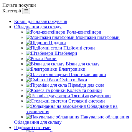
Почати покупки
Категорії
Ковші для навантажувачів
Обладнання для складу
Ролл-контейнери
Монтажні платформи
Піддони
Підйомні столи
Штабелери
Рокли
Візки для складу
Електровізки
Пластикові ящики
Сміттєві баки
Піраміди для скла
Колеса та ролики
Тягові акумулятори
Стелажні системи
Обладнання на
замовлення
Пакувальне обладнання
Обладнання для складу
Підйомні системи