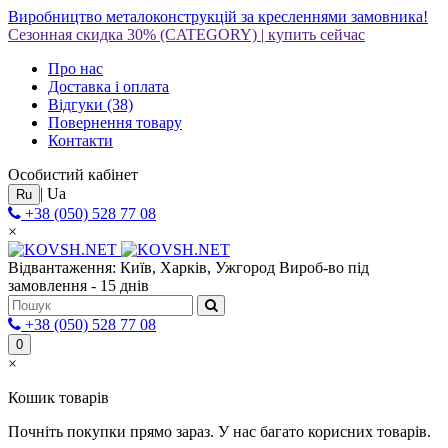
Виробництво металоконструкцій за кресленнями замовника!
Сезонная скидка 30%
(CATEGORY)
|
купить сейчас
Про нас
Доставка і оплата
Відгуки
(38)
Повернення товару
Контакти
Особистий кабінет
|
Ua
Ru
+38 (050) 528 77 08
×
Відвантаження: Київ, Харків, Ужгород
Вироб-во під
замовлення - 15 днів
+38 (050) 528 77 08
0
×
Кошик товарів
Почніть покупки прямо зараз. У нас багато корисних товарів.