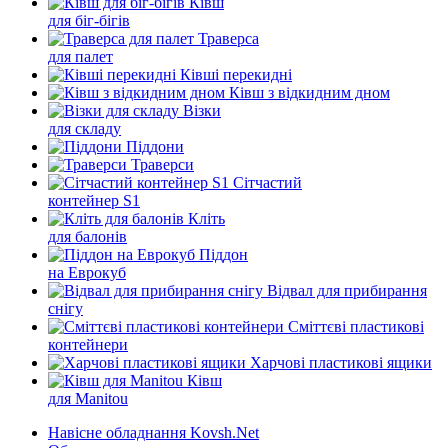
Ківш
для біг-бігів
Траверса
для палет
Ківші перекидні
Ківш з відкидним дном
Візки
для складу
Піддони
Траверси
Сітчастий
контейнер S1
Кліть
для балонів
Піддон
на Еврокуб
Відвал для прибирання
снігу
Cміттєві пластикові
контейнери
Харчові пластикові ящики
Ківш
для Manitou
Навісне обладнання Kovsh.Net