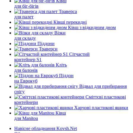
Ківш
для біг-бігів
Траверса
для палет
Ківші перекидні
Ківш з відкидним дном
Візки
для складу
Піддони
Траверси
Сітчастий
контейнер S1
Кліть
для балонів
Піддон
на Еврокуб
Відвал для прибирання
снігу
Cміттєві пластикові
контейнери
Харчові пластикові ящики
Ківш
для Manitou
Навісне обладнання Kovsh.Net