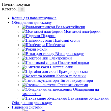
Почати покупки
Категорії
Ковші для навантажувачів
Обладнання для складу
Ролл-контейнери
Монтажні платформи
Піддони
Підйомні столи
Штабелери
Рокли
Візки для складу
Електровізки
Пластикові ящики
Сміттєві баки
Піраміди для скла
Колеса та ролики
Тягові акумулятори
Стелажні системи
Обладнання на
замовлення
Пакувальне обладнання
Обладнання для складу
Підйомні системи