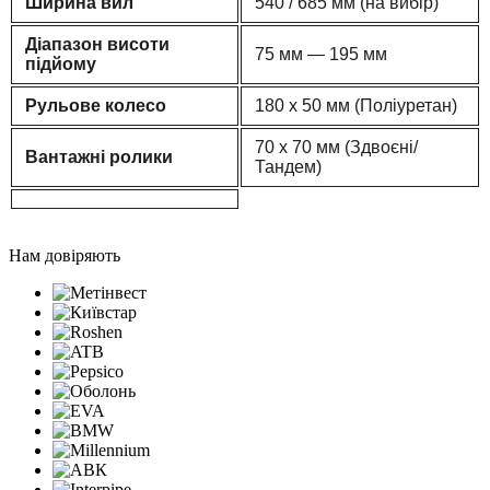
Ширина вил
540 / 685 мм (на вибір)
Діапазон висоти
75 мм — 195 мм
підйому
Рульове колесо
180 х 50
мм (Поліуретан)
70 х 70
мм (Здвоєні/
Вантажні ролики
Тандем)
Нам довіряють