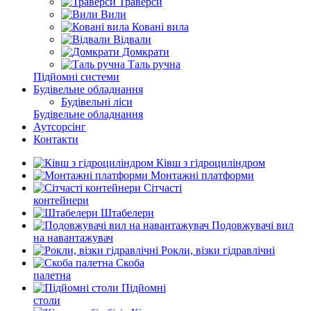
Траверси
Вили
Ковані вила
Відвали
Домкрати
Таль ручна
Підйомні системи
Будівельне обладнання
Будівельні ліси
Будівельне обладнання
Аутсорсінг
Контакти
Ківш з гідроциліндром
Монтажні платформи
Сітчасті
контейнери
Штабелери
Подовжувачі вил
на навантажувач
Рокли, візки гідравлічні
Скоба
палетна
Підйомні
столи