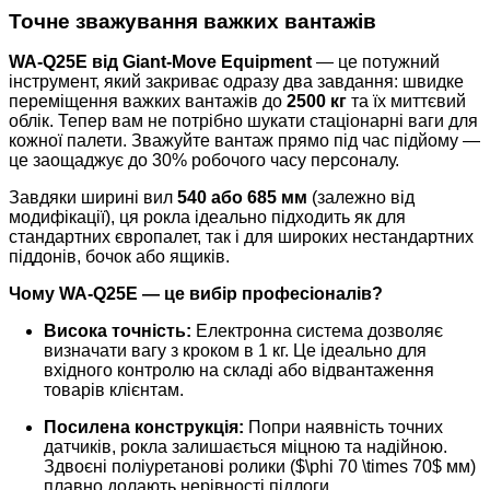
Точне зважування важких вантажів
WA-Q25E від Giant-Move Equipment
— це потужний
інструмент, який закриває одразу два завдання: швидке
переміщення важких вантажів до
2500 кг
та їх миттєвий
облік. Тепер вам не потрібно шукати стаціонарні ваги для
кожної палети. Зважуйте вантаж прямо під час підйому —
це заощаджує до 30% робочого часу персоналу.
Завдяки ширині вил
540 або 685 мм
(залежно від
модифікації), ця рокла ідеально підходить як для
стандартних європалет, так і для широких нестандартних
піддонів, бочок або ящиків.
Чому WA-Q25E — це вибір професіоналів?
Висока точність:
Електронна система дозволяє
визначати вагу з кроком в 1 кг. Це ідеально для
вхідного контролю на складі або відвантаження
товарів клієнтам.
Посилена конструкція:
Попри наявність точних
датчиків, рокла залишається міцною та надійною.
Здвоєні поліуретанові ролики (
$\phi 70 \times 70$
мм)
плавно долають нерівності підлоги.