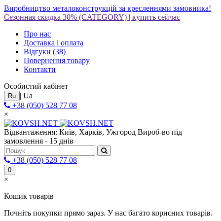
Виробництво металоконструкцій за кресленнями замовника!
Сезонная скидка 30%
(CATEGORY)
|
купить сейчас
Про нас
Доставка і оплата
Відгуки
(38)
Повернення товару
Контакти
Особистий кабінет
|
Ua
Ru
+38 (050) 528 77 08
×
Відвантаження: Київ, Харків, Ужгород
Вироб-во під
замовлення - 15 днів
+38 (050) 528 77 08
0
×
Кошик товарів
Почніть покупки прямо зараз. У нас багато корисних товарів.