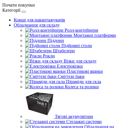
Почати покупки
Категорії
Ковші для навантажувачів
Обладнання для складу
Ролл-контейнери
Монтажні платформи
Піддони
Підйомні столи
Штабелери
Рокли
Візки для складу
Електровізки
Пластикові ящики
Сміттєві баки
Піраміди для скла
Колеса та ролики
Тягові акумулятори
Стелажні системи
Обладнання на