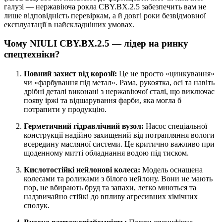
галузі — нержавіюча рокла CBY.BX.2.5 забезпечить вам не
лише відповідність перевіркам, а й довгі роки безвідмовної
експлуатації в найскладніших умовах.
Чому NIULI CBY.BX.2.5 — лідер на ринку
спецтехніки?
Повний захист від корозії:
Це не просто «цинкування»
чи «фарбування під метал». Рама, рукоятка, осі та навіть
дрібні деталі виконані з нержавіючої сталі, що виключає
появу іржі та відшарування фарби, яка могла б
потрапити у продукцію.
Герметичний гідравлічний вузол:
Насос спеціальної
конструкції надійно захищений від потрапляння вологи
всередину масляної системи. Це критично важливо при
щоденному митті обладнання водою під тиском.
Кислотостійкі нейлонові колеса:
Модель оснащена
колесами та роликами з білого нейлону. Вони не мають
пор, не вбирають бруд та запахи, легко миються та
надзвичайно стійкі до впливу агресивних хімічних
сполук.