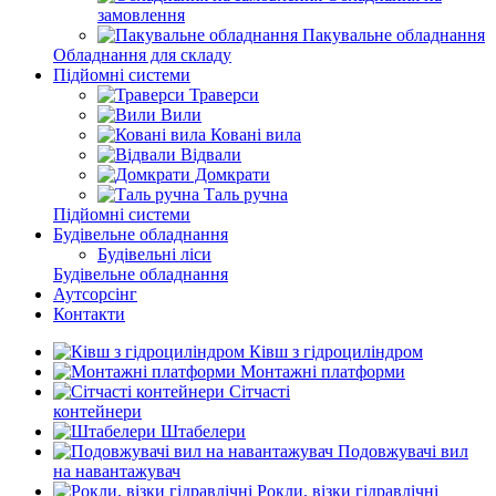
замовлення
Пакувальне обладнання
Обладнання для складу
Підйомні системи
Траверси
Вили
Ковані вила
Відвали
Домкрати
Таль ручна
Підйомні системи
Будівельне обладнання
Будівельні ліси
Будівельне обладнання
Аутсорсінг
Контакти
Ківш з гідроциліндром
Монтажні платформи
Сітчасті
контейнери
Штабелери
Подовжувачі вил
на навантажувач
Рокли, візки гідравлічні