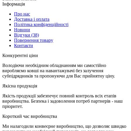
Інформація
Про нас
Доставка і оплата
Політика конфіденційності
Новини
Відгуки
(38)
Повернення товару
Контакти
К
онкурентні ціни
Володіючи необхідним обладнанням ми самостійно
виробляємо ковші на навантажувачі без залучення
субпідрядників та пропонуючи для Вас прийнятну ціну.
Я
кісна продукція
Якість продукції забезпечує повний контроль всіх етапів
виробництва. Безпека і задоволення потреб партнерів - наш
пріоритет.
К
ороткий час виробництва
Ми налагодили конвеєрне виробництво, що дозволяє швидко