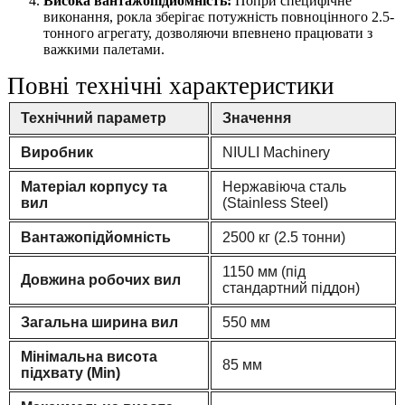
Висока вантажопідйомність:
Попри специфічне
виконання, рокла зберігає потужність повноцінного 2.5-
тонного агрегату, дозволяючи впевнено працювати з
важкими палетами.
Повні технічні характеристики
Технічний параметр
Значення
Виробник
NIULI Machinery
Матеріал корпусу та
Нержавіюча сталь
вил
(Stainless Steel)
Вантажопідйомність
2500 кг (2.5 тонни)
1150 мм (під
Довжина робочих вил
стандартний піддон)
Загальна ширина вил
550 мм
Мінімальна висота
85 мм
підхвату (Min)