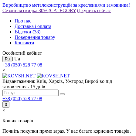
Виробництво металоконструкцій за кресленнями замовника!
Сезонная скидка 30%
(CATEGORY)
|
купить сейчас
Про нас
Доставка і оплата
Відгуки
(38)
Повернення товару
Контакти
Особистий кабінет
|
Ua
Ru
+38 (050) 528 77 08
×
Відвантаження: Київ, Харків, Ужгород
Вироб-во під
замовлення - 15 днів
+38 (050) 528 77 08
0
×
Кошик товарів
Почніть покупки прямо зараз. У нас багато корисних товарів.