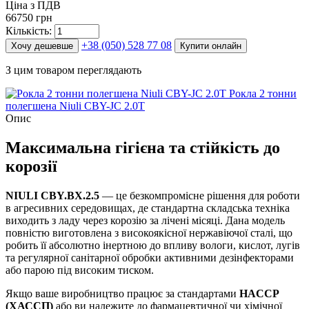
Ціна з ПДВ
66750 грн
Кількість:
+38 (050) 528 77 08
Хочу дешевше
Купити онлайн
З цим товаром переглядають
Рокла 2 тонни
полегшена Niuli CBY-JC 2.0T
Опис
Максимальна гігієна та стійкість до
корозії
NIULI CBY.BX.2.5
— це безкомпромісне рішення для роботи
в агресивних середовищах, де стандартна складська техніка
виходить з ладу через корозію за лічені місяці. Дана модель
повністю виготовлена з високоякісної нержавіючої сталі, що
робить її абсолютно інертною до впливу вологи, кислот, лугів
та регулярної санітарної обробки активними дезінфекторами
або парою під високим тиском.
Якщо ваше виробництво працює за стандартами
HACCP
(ХАССП)
або ви належите до фармацевтичної чи хімічної