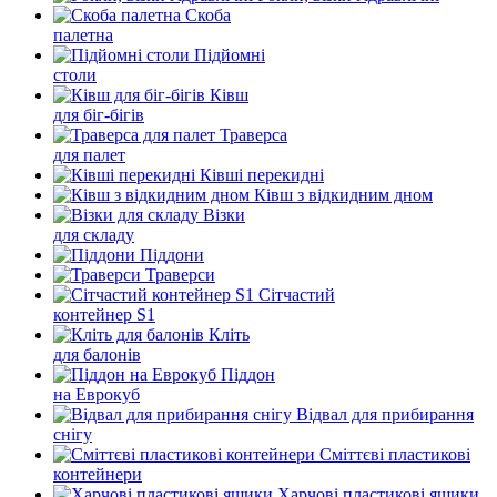
Скоба
палетна
Підйомні
столи
Ківш
для біг-бігів
Траверса
для палет
Ківші перекидні
Ківш з відкидним дном
Візки
для складу
Піддони
Траверси
Сітчастий
контейнер S1
Кліть
для балонів
Піддон
на Еврокуб
Відвал для прибирання
снігу
Cміттєві пластикові
контейнери
Харчові пластикові ящики