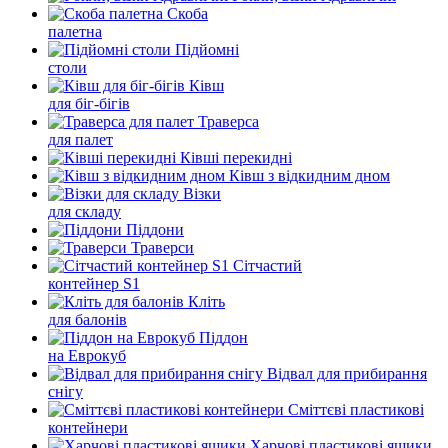
Скоба
палетна
Підйомні
столи
Ківш
для біг-бігів
Траверса
для палет
Ківші перекидні
Ківш з відкидним дном
Візки
для складу
Піддони
Траверси
Сітчастий
контейнер S1
Кліть
для балонів
Піддон
на Еврокуб
Відвал для прибирання
снігу
Cміттєві пластикові
контейнери
Харчові пластикові ящики