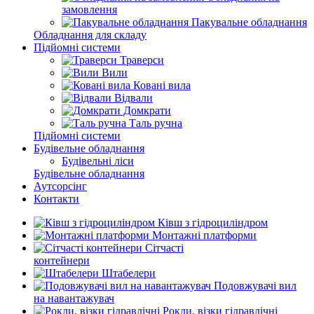
замовлення
Пакувальне обладнання
Обладнання для складу
Підйомні системи
Траверси
Вили
Ковані вила
Відвали
Домкрати
Таль ручна
Підйомні системи
Будівельне обладнання
Будівельні ліси
Будівельне обладнання
Аутсорсінг
Контакти
Ківш з гідроциліндром
Монтажні платформи
Сітчасті
контейнери
Штабелери
Подовжувачі вил
на навантажувач
Рокли, візки гідравлічні