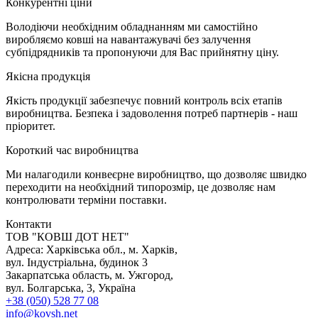
К
онкурентні ціни
Володіючи необхідним обладнанням ми самостійно
виробляємо ковші на навантажувачі без залучення
субпідрядників та пропонуючи для Вас прийнятну ціну.
Я
кісна продукція
Якість продукції забезпечує повний контроль всіх етапів
виробництва. Безпека і задоволення потреб партнерів - наш
пріоритет.
К
ороткий час виробництва
Ми налагодили конвеєрне виробництво, що дозволяє швидко
переходити на необхідний типорозмір, це дозволяє нам
контролювати терміни поставки.
Контакти
TOB "КОВШ ДОТ НЕТ"
Адреса: Харківська обл., м. Харків,
вул. Індустріальна, будинок 3
Закарпатська область, м. Ужгород,
вул. Болгарська, 3, Україна
+38 (050) 528 77 08
info@kovsh.net