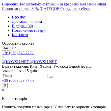
Виробництво металоконструкцій за кресленнями замовника!
Сезонная скидка 30%
(CATEGORY)
|
купить сейчас
Про нас
Доставка і оплата
Відгуки
(38)
Повернення товару
Контакти
Особистий кабінет
|
Ua
Ru
+38 (050) 528 77 08
×
Відвантаження: Київ, Харків, Ужгород
Вироб-во під
замовлення - 15 днів
+38 (050) 528 77 08
0
×
Кошик товарів
Почніть покупки прямо зараз. У нас багато корисних товарів.