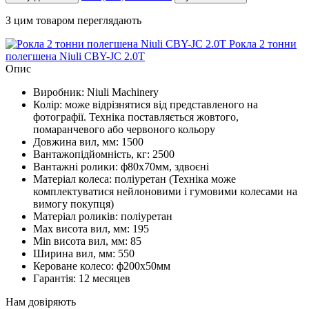
З цим товаром переглядають
Рокла 2 тонни
полегшена Niuli CBY-JC 2.0T
Опис
Виробник: Niuli Machinery
Колір: може відрізнятися від представленого на
фотографії. Техніка поставляється жовтого,
помаранчевого або червоного кольору
Довжина вил, мм: 1500
Вантажопідйомність, кг: 2500
Вантажні ролики: ф80х70мм, здвоєні
Матеріал колеса: поліуретан (Техніка може
комплектуватися нейлоновими і гумовими колесами на
вимогу покупця)
Матеріал роликів: поліуретан
Мax висота вил, мм: 195
Мin висота вил, мм: 85
Ширина вил, мм: 550
Кероване колесо: ф200х50мм
Гарантія: 12 месяцев
Нам довіряють