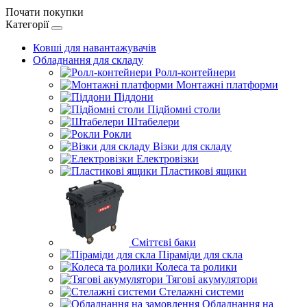
Почати покупки
Категорії
Ковші для навантажувачів
Обладнання для складу
Ролл-контейнери
Монтажні платформи
Піддони
Підйомні столи
Штабелери
Рокли
Візки для складу
Електровізки
Пластикові ящики
Сміттєві баки
Піраміди для скла
Колеса та ролики
Тягові акумулятори
Стелажні системи
Обладнання на