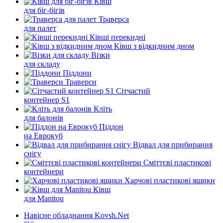
Ківш
для біг-бігів
Траверса
для палет
Ківші перекидні
Ківш з відкидним дном
Візки
для складу
Піддони
Траверси
Сітчастий
контейнер S1
Кліть
для балонів
Піддон
на Еврокуб
Відвал для прибирання
снігу
Cміттєві пластикові
контейнери
Харчові пластикові ящики
Ківш
для Manitou
Навісне обладнання Kovsh.Net