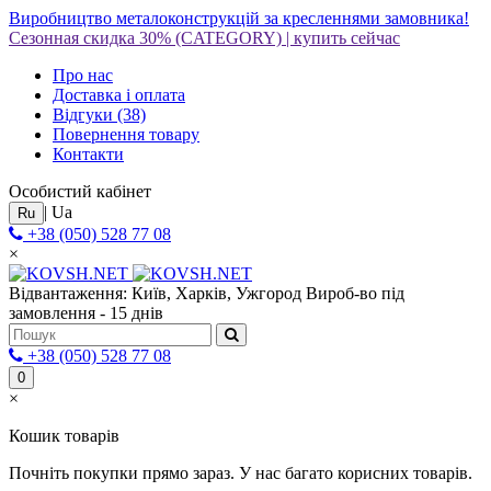
Виробництво металоконструкцій за кресленнями замовника!
Сезонная скидка 30%
(CATEGORY)
|
купить сейчас
Про нас
Доставка і оплата
Відгуки
(38)
Повернення товару
Контакти
Особистий кабінет
|
Ua
Ru
+38 (050) 528 77 08
×
Відвантаження: Київ, Харків, Ужгород
Вироб-во під
замовлення - 15 днів
+38 (050) 528 77 08
0
×
Кошик товарів
Почніть покупки прямо зараз. У нас багато корисних товарів.