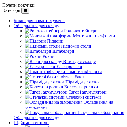
Почати покупки
Категорії
Ковші для навантажувачів
Обладнання для складу
Ролл-контейнери
Монтажні платформи
Піддони
Підйомні столи
Штабелери
Рокли
Візки для складу
Електровізки
Пластикові ящики
Сміттєві баки
Піраміди для скла
Колеса та ролики
Тягові акумулятори
Стелажні системи
Обладнання на
замовлення
Пакувальне обладнання
Обладнання для складу
Підйомні системи