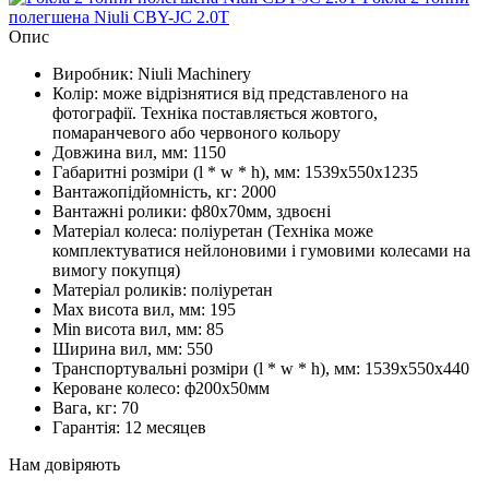
полегшена Niuli CBY-JC 2.0T
Опис
Виробник: Niuli Machinery
Колір: може відрізнятися від представленого на
фотографії. Техніка поставляється жовтого,
помаранчевого або червоного кольору
Довжина вил, мм: 1150
Габаритні розміри (l * w * h), мм: 1539х550х1235
Вантажопідйомність, кг: 2000
Вантажні ролики: ф80х70мм, здвоєні
Матеріал колеса: поліуретан (Техніка може
комплектуватися нейлоновими і гумовими колесами на
вимогу покупця)
Матеріал роликів: поліуретан
Мax висота вил, мм: 195
Мin висота вил, мм: 85
Ширина вил, мм: 550
Транспортувальні розміри (l * w * h), мм: 1539х550х440
Кероване колесо: ф200х50мм
Вага, кг: 70
Гарантія: 12 месяцев
Нам довіряють