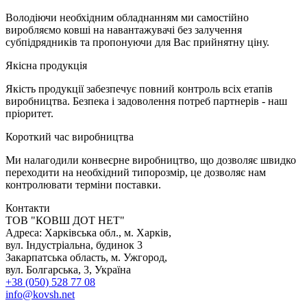
Володіючи необхідним обладнанням ми самостійно
виробляємо ковші на навантажувачі без залучення
субпідрядників та пропонуючи для Вас прийнятну ціну.
Я
кісна продукція
Якість продукції забезпечує повний контроль всіх етапів
виробництва. Безпека і задоволення потреб партнерів - наш
пріоритет.
К
ороткий час виробництва
Ми налагодили конвеєрне виробництво, що дозволяє швидко
переходити на необхідний типорозмір, це дозволяє нам
контролювати терміни поставки.
Контакти
TOB "КОВШ ДОТ НЕТ"
Адреса: Харківська обл., м. Харків,
вул. Індустріальна, будинок 3
Закарпатська область, м. Ужгород,
вул. Болгарська, 3, Україна
+38 (050) 528 77 08
info@kovsh.net