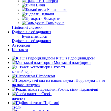
Траверси
Вили
Ковані вила
Відвали
Домкрати
Таль ручна
Підйомні системи
Будівельне обладнання
Будівельні ліси
Будівельне обладнання
Аутсорсінг
Контакти
Ківш з гідроциліндром
Монтажні платформи
Сітчасті
контейнери
Штабелери
Подовжувачі вил
на навантажувач
Рокли, візки гідравлічні
Скоба
палетна
Підйомні
столи