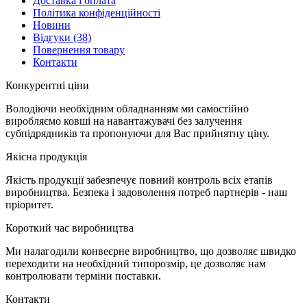
Доставка і оплата
Політика конфіденційності
Новини
Відгуки
(38)
Повернення товару
Контакти
К
онкурентні ціни
Володіючи необхідним обладнанням ми самостійно
виробляємо ковші на навантажувачі без залучення
субпідрядників та пропонуючи для Вас прийнятну ціну.
Я
кісна продукція
Якість продукції забезпечує повний контроль всіх етапів
виробництва. Безпека і задоволення потреб партнерів - наш
пріоритет.
К
ороткий час виробництва
Ми налагодили конвеєрне виробництво, що дозволяє швидко
переходити на необхідний типорозмір, це дозволяє нам
контролювати терміни поставки.
Контакти