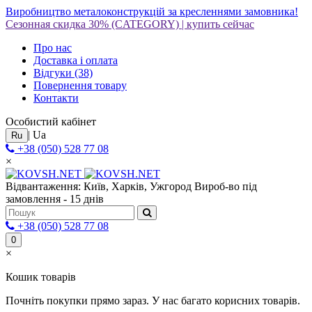
Виробництво металоконструкцій за кресленнями замовника!
Сезонная скидка 30%
(CATEGORY)
|
купить сейчас
Про нас
Доставка і оплата
Відгуки
(38)
Повернення товару
Контакти
Особистий кабінет
|
Ua
Ru
+38 (050) 528 77 08
×
Відвантаження: Київ, Харків, Ужгород
Вироб-во під
замовлення - 15 днів
+38 (050) 528 77 08
0
×
Кошик товарів
Почніть покупки прямо зараз. У нас багато корисних товарів.