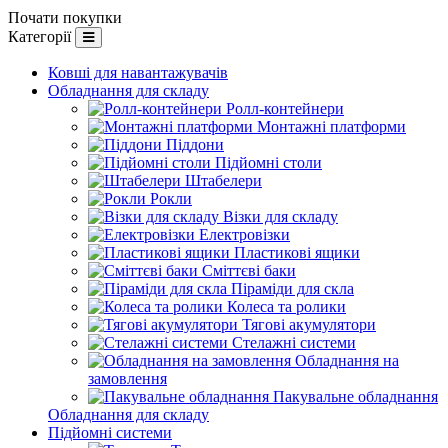
Почати покупки
Категорії
Ковші для навантажувачів
Обладнання для складу
Ролл-контейнери
Монтажні платформи
Піддони
Підйомні столи
Штабелери
Рокли
Візки для складу
Електровізки
Пластикові ящики
Сміттєві баки
Піраміди для скла
Колеса та ролики
Тягові акумулятори
Стелажні системи
Обладнання на
замовлення
Пакувальне обладнання
Обладнання для складу
Підйомні системи