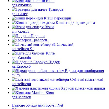
Ківш
для біг-бігів
Траверса
для палет
Ківші перекидні
Ківш з відкидним дном
Візки
для складу
Піддони
Траверси
Сітчастий
контейнер S1
Кліть
для балонів
Піддон
на Еврокуб
Відвал для прибирання
снігу
Cміттєві пластикові
контейнери
Харчові пластикові ящики
Ківш
для Manitou
Навісне обладнання Kovsh.Net