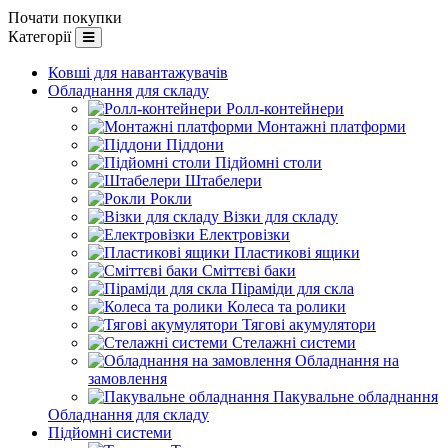
Почати покупки
Категорії
Ковші для навантажувачів
Обладнання для складу
Ролл-контейнери
Монтажні платформи
Піддони
Підйомні столи
Штабелери
Рокли
Візки для складу
Електровізки
Пластикові ящики
Сміттєві баки
Піраміди для скла
Колеса та ролики
Тягові акумулятори
Стелажні системи
Обладнання на
замовлення
Пакувальне обладнання
Обладнання для складу
Підйомні системи