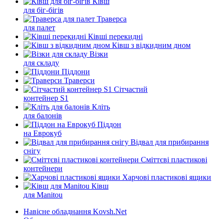
Ківш
для біг-бігів
Траверса
для палет
Ківші перекидні
Ківш з відкидним дном
Візки
для складу
Піддони
Траверси
Сітчастий
контейнер S1
Кліть
для балонів
Піддон
на Еврокуб
Відвал для прибирання
снігу
Cміттєві пластикові
контейнери
Харчові пластикові ящики
Ківш
для Manitou
Навісне обладнання Kovsh.Net