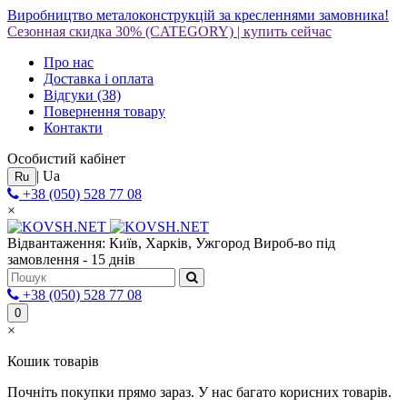
Виробництво металоконструкцій за кресленнями замовника!
Сезонная скидка 30%
(CATEGORY)
|
купить сейчас
Про нас
Доставка і оплата
Відгуки
(38)
Повернення товару
Контакти
Особистий кабінет
|
Ua
Ru
+38 (050) 528 77 08
×
Відвантаження: Київ, Харків, Ужгород
Вироб-во під
замовлення - 15 днів
+38 (050) 528 77 08
0
×
Кошик товарів
Почніть покупки прямо зараз. У нас багато корисних товарів.