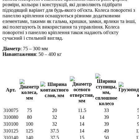
розміри, кольори і конструкції, які дозволяють підібрати
підходящий варіант для будь-якого об'єкта. Колеса поворотні з
панеллю кріплення оснащуються різними додатковими
елементами, такими як гальма, кришки, замки, ярлики та інші,
які полегшують їх використання та управління. Колеса
поворотні з панеллю кріплення також надають об'єкту
сучасний і стильний вигляд.
Діаметр
: 75 – 300 мм
Навантаження
: 50 – 400 кг
Арт.
310075
75
20
11.5
33
310080
80
32
14
39
310100
100
32
14
39
310125
125
37.5
14
49
1
310140
140
37.5
15
50
1