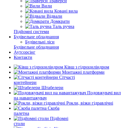
Траверси
Вили
Ковані вила
Відвали
Домкрати
Таль ручна
Підйомні системи
Будівельне обладнання
Будівельні ліси
Будівельне обладнання
Аутсорсінг
Контакти
Ківш з гідроциліндром
Монтажні платформи
Сітчасті
контейнери
Штабелери
Подовжувачі вил
на навантажувач
Рокли, візки гідравлічні
Скоба
палетна
Підйомні
столи