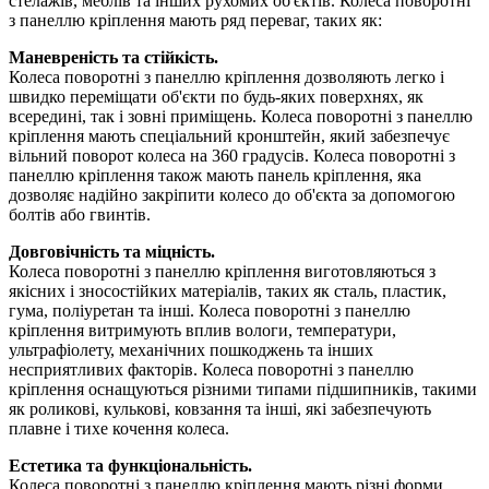
стелажів, меблів та інших рухомих об'єктів. Колеса поворотні
з панеллю кріплення мають ряд переваг, таких як:
Маневреність та стійкість.
Колеса поворотні з панеллю кріплення дозволяють легко і
швидко переміщати об'єкти по будь-яких поверхнях, як
всередині, так і зовні приміщень. Колеса поворотні з панеллю
кріплення мають спеціальний кронштейн, який забезпечує
вільний поворот колеса на 360 градусів. Колеса поворотні з
панеллю кріплення також мають панель кріплення, яка
дозволяє надійно закріпити колесо до об'єкта за допомогою
болтів або гвинтів.
Довговічність та міцність.
Колеса поворотні з панеллю кріплення виготовляються з
якісних і зносостійких матеріалів, таких як сталь, пластик,
гума, поліуретан та інші. Колеса поворотні з панеллю
кріплення витримують вплив вологи, температури,
ультрафіолету, механічних пошкоджень та інших
несприятливих факторів. Колеса поворотні з панеллю
кріплення оснащуються різними типами підшипників, такими
як роликові, кулькові, ковзання та інші, які забезпечують
плавне і тихе кочення колеса.
Естетика та функціональність.
Колеса поворотні з панеллю кріплення мають різні форми,