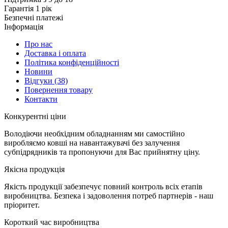
Гарантія 1 рік
Безпечні платежі
Інформація
Про нас
Доставка і оплата
Політика конфіденційності
Новини
Відгуки
(38)
Повернення товару
Контакти
К
онкурентні ціни
Володіючи необхідним обладнанням ми самостійно
виробляємо ковші на навантажувачі без залучення
субпідрядників та пропонуючи для Вас прийнятну ціну.
Я
кісна продукція
Якість продукції забезпечує повний контроль всіх етапів
виробництва. Безпека і задоволення потреб партнерів - наш
пріоритет.
К
ороткий час виробництва