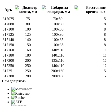
Арт.
317075
75
70x59
5
317080
80
100x80
8
317100
100
100x80
8
317125
125
100x80
8
317140
140
100х85
8
317150
150
100х85
8
317160
160
140x110
1
317180
180
140x110
1
317200
200
135х110
1
317250
250
140x110
1
317251
250
200x160
15
317280
280
200x160
15
Нам довіряють