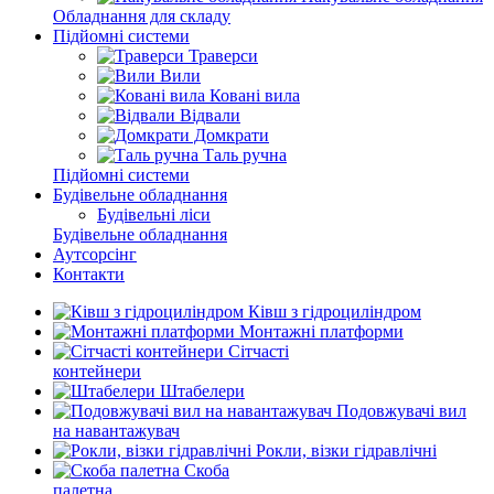
Обладнання для складу
Підйомні системи
Траверси
Вили
Ковані вила
Відвали
Домкрати
Таль ручна
Підйомні системи
Будівельне обладнання
Будівельні ліси
Будівельне обладнання
Аутсорсінг
Контакти
Ківш з гідроциліндром
Монтажні платформи
Сітчасті
контейнери
Штабелери
Подовжувачі вил
на навантажувач
Рокли, візки гідравлічні
Скоба
палетна