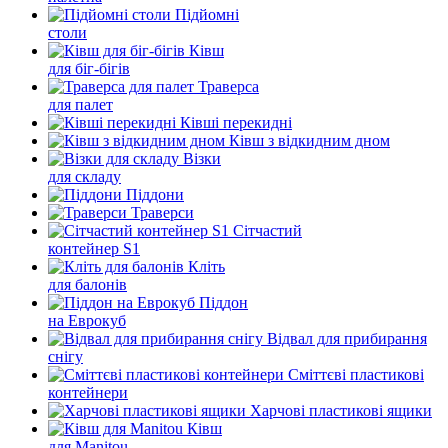
Підйомні
столи
Ківш
для біг-бігів
Траверса
для палет
Ківші перекидні
Ківш з відкидним дном
Візки
для складу
Піддони
Траверси
Сітчастий
контейнер S1
Кліть
для балонів
Піддон
на Еврокуб
Відвал для прибирання
снігу
Cміттєві пластикові
контейнери
Харчові пластикові ящики
Ківш
для Manitou