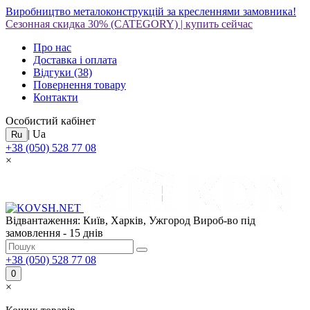
Виробництво металоконструкцій за кресленнями замовника!
Сезонная скидка 30%
(CATEGORY)
|
купить сейчас
Про нас
Доставка і оплата
Відгуки
(38)
Повернення товару
Контакти
Особистий кабінет
|
Ua
Ru
+38 (050) 528 77 08
×
Відвантаження: Київ, Харків, Ужгород
Вироб-во під
замовлення - 15 днів
+38 (050) 528 77 08
0
×