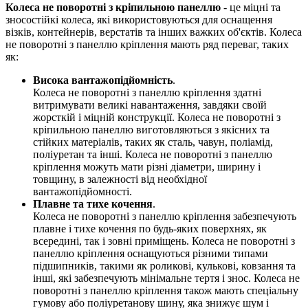
Колеса не поворотні з кріпильною панеллю
- це міцні та
зносостійкі колеса, які використовуються для оснащення
візків, контейнерів, верстатів та інших важких об'єктів. Колеса
не поворотні з панеллю кріплення мають ряд переваг, таких
як:
Висока вантажопідйомність
.
Колеса не поворотні з панеллю кріплення здатні
витримувати великі навантаження, завдяки своїй
жорсткій і міцній конструкції. Колеса не поворотні з
кріпильною панеллю виготовляються з якісних та
стійких матеріалів, таких як сталь, чавун, поліамід,
поліуретан та інші. Колеса не поворотні з панеллю
кріплення можуть мати різні діаметри, ширину і
товщину, в залежності від необхідної
вантажопідйомності.
Плавне та тихе кочення
.
Колеса не поворотні з панеллю кріплення забезпечують
плавне і тихе кочення по будь-яких поверхнях, як
всередині, так і зовні приміщень. Колеса не поворотні з
панеллю кріплення оснащуються різними типами
підшипників, такими як роликові, кулькові, ковзання та
інші, які забезпечують мінімальне тертя і знос. Колеса не
поворотні з панеллю кріплення також мають спеціальну
гумову або поліуретанову шину, яка знижує шум і