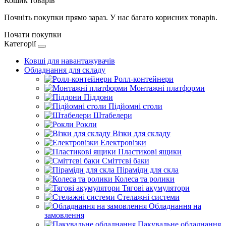
Кошик товарів
Почніть покупки прямо зараз. У нас багато корисних товарів.
Почати покупки
Категорії
Ковші для навантажувачів
Обладнання для складу
Ролл-контейнери
Монтажні платформи
Піддони
Підйомні столи
Штабелери
Рокли
Візки для складу
Електровізки
Пластикові ящики
Сміттєві баки
Піраміди для скла
Колеса та ролики
Тягові акумулятори
Стелажні системи
Обладнання на
замовлення
Пакувальне обладнання