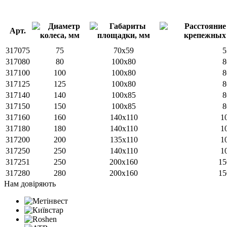
Арт.
317075
75
70x59
5
317080
80
100x80
8
317100
100
100x80
8
317125
125
100x80
8
317140
140
100х85
8
317150
150
100х85
8
317160
160
140x110
1
317180
180
140x110
1
317200
200
135х110
1
317250
250
140x110
1
317251
250
200x160
15
317280
280
200x160
15
Нам довіряють