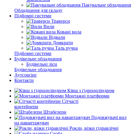
Пакувальне обладнання
Обладнання для складу
Підйомні системи
Траверси
Вили
Ковані вила
Відвали
Домкрати
Таль ручна
Підйомні системи
Будівельне обладнання
Будівельні ліси
Будівельне обладнання
Аутсорсінг
Контакти
Ківш з гідроциліндром
Монтажні платформи
Сітчасті
контейнери
Штабелери
Подовжувачі вил
на навантажувач
Рокли, візки гідравлічні
Скоба