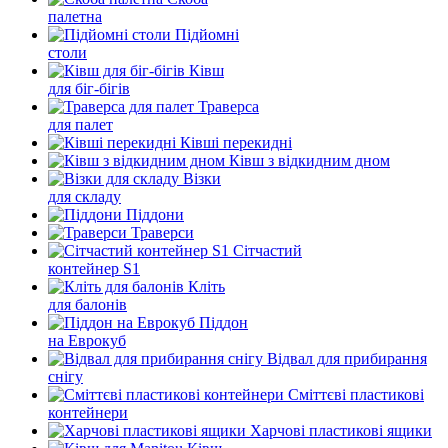
палетна
Підйомні
столи
Ківш
для біг-бігів
Траверса
для палет
Ківші перекидні
Ківш з відкидним дном
Візки
для складу
Піддони
Траверси
Сітчастий
контейнер S1
Кліть
для балонів
Піддон
на Еврокуб
Відвал для прибирання
снігу
Cміттєві пластикові
контейнери
Харчові пластикові ящики