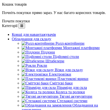
Кошик товарів
Почніть покупки прямо зараз. У нас багато корисних товарів.
Почати покупки
Категорії
Ковші для навантажувачів
Обладнання для складу
Ролл-контейнери
Монтажні платформи
Піддони
Підйомні столи
Штабелери
Рокли
Візки для складу
Електровізки
Пластикові ящики
Сміттєві баки
Піраміди для скла
Колеса та ролики
Тягові акумулятори
Стелажні системи
Обладнання на
замовлення