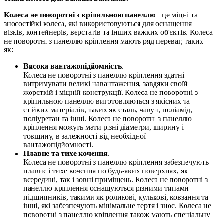
Колеса не поворотні з кріпильною панеллю
- це міцні та
зносостійкі колеса, які використовуються для оснащення
візків, контейнерів, верстатів та інших важких об'єктів. Колеса
не поворотні з панеллю кріплення мають ряд переваг, таких
як:
Висока вантажопідйомність
.
Колеса не поворотні з панеллю кріплення здатні
витримувати великі навантаження, завдяки своїй
жорсткій і міцній конструкції. Колеса не поворотні з
кріпильною панеллю виготовляються з якісних та
стійких матеріалів, таких як сталь, чавун, поліамід,
поліуретан та інші. Колеса не поворотні з панеллю
кріплення можуть мати різні діаметри, ширину і
товщину, в залежності від необхідної
вантажопідйомності.
Плавне та тихе кочення
.
Колеса не поворотні з панеллю кріплення забезпечують
плавне і тихе кочення по будь-яких поверхнях, як
всередині, так і зовні приміщень. Колеса не поворотні з
панеллю кріплення оснащуються різними типами
підшипників, такими як роликові, кулькові, ковзання та
інші, які забезпечують мінімальне тертя і знос. Колеса не
поворотні з панеллю кріплення також мають спеціальну