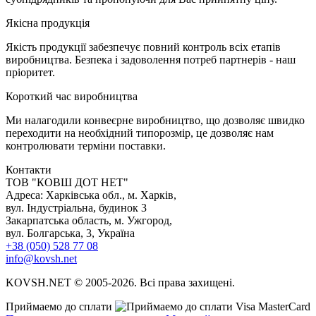
Я
кісна продукція
Якість продукції забезпечує повний контроль всіх етапів
виробництва. Безпека і задоволення потреб партнерів - наш
пріоритет.
К
ороткий час виробництва
Ми налагодили конвеєрне виробництво, що дозволяє швидко
переходити на необхідний типорозмір, це дозволяє нам
контролювати терміни поставки.
Контакти
TOB "КОВШ ДОТ НЕТ"
Адреса: Харківська обл., м. Харків,
вул. Індустріальна, будинок 3
Закарпатська область, м. Ужгород,
вул. Болгарська, 3, Україна
+38 (050) 528 77 08
info@kovsh.net
KOVSH.NET © 2005-2026. Всі права захищені.
Приймаемо до сплати