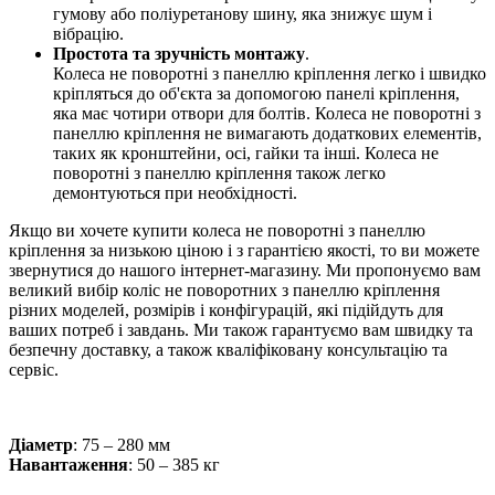
гумову або поліуретанову шину, яка знижує шум і
вібрацію.
Простота та зручність монтажу
.
Колеса не поворотні з панеллю кріплення легко і швидко
кріпляться до об'єкта за допомогою панелі кріплення,
яка має чотири отвори для болтів. Колеса не поворотні з
панеллю кріплення не вимагають додаткових елементів,
таких як кронштейни, осі, гайки та інші. Колеса не
поворотні з панеллю кріплення також легко
демонтуються при необхідності.
Якщо ви хочете купити колеса не поворотні з панеллю
кріплення за низькою ціною і з гарантією якості, то ви можете
звернутися до нашого інтернет-магазину. Ми пропонуємо вам
великий вибір коліс не поворотних з панеллю кріплення
різних моделей, розмірів і конфігурацій, які підійдуть для
ваших потреб і завдань. Ми також гарантуємо вам швидку та
безпечну доставку, а також кваліфіковану консультацію та
сервіс.
Діаметр
: 75 – 280 мм
Навантаження
: 50 – 385 кг