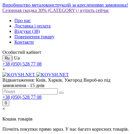
Виробництво металоконструкцій за кресленнями замовника!
Сезонная скидка 30%
(CATEGORY)
|
купить сейчас
Про нас
Доставка і оплата
Відгуки
(38)
Повернення товару
Контакти
Особистий кабінет
|
Ua
Ru
+38 (050) 528 77 08
×
Відвантаження: Київ, Харків, Ужгород
Вироб-во під
замовлення - 15 днів
+38 (050) 528 77 08
0
×
Кошик товарів
Почніть покупки прямо зараз. У нас багато корисних товарів.