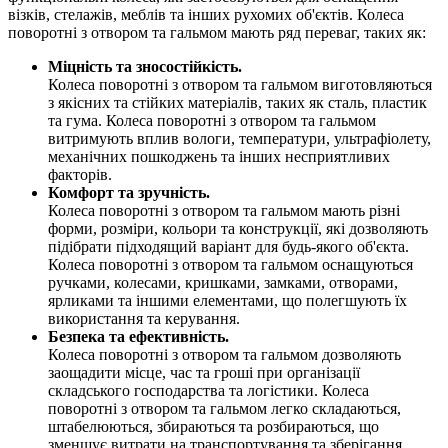
візків, стелажів, меблів та інших рухомих об'єктів. Колеса
поворотні з отвором та гальмом мають ряд переваг, таких як:
Міцність та зносостійкість.
Колеса поворотні з отвором та гальмом виготовляються
з якісних та стійких матеріалів, таких як сталь, пластик
та гума. Колеса поворотні з отвором та гальмом
витримують вплив вологи, температури, ультрафіолету,
механічних пошкоджень та інших несприятливих
факторів.
Комфорт та зручність.
Колеса поворотні з отвором та гальмом мають різні
форми, розміри, кольори та конструкції, які дозволяють
підібрати підходящий варіант для будь-якого об'єкта.
Колеса поворотні з отвором та гальмом оснащуються
ручками, колесами, кришками, замками, отворами,
ярликами та іншими елементами, що полегшують їх
використання та керування.
Безпека та ефективність.
Колеса поворотні з отвором та гальмом дозволяють
заощадити місце, час та гроші при організації
складського господарства та логістики. Колеса
поворотні з отвором та гальмом легко складаються,
штабелюються, збираються та розбираються, що
зменшує витрати на транспортування та зберігання.