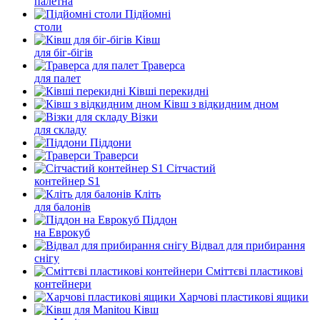
палетна
Підйомні
столи
Ківш
для біг-бігів
Траверса
для палет
Ківші перекидні
Ківш з відкидним дном
Візки
для складу
Піддони
Траверси
Сітчастий
контейнер S1
Кліть
для балонів
Піддон
на Еврокуб
Відвал для прибирання
снігу
Cміттєві пластикові
контейнери
Харчові пластикові ящики
Ківш