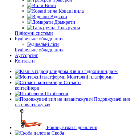
Вили
Ковані вила
Відвали
Домкрати
Таль ручна
Підйомні системи
Будівельне обладнання
Будівельні ліси
Будівельне обладнання
Аутсорсінг
Контакти
Ківш з гідроциліндром
Монтажні платформи
Сітчасті
контейнери
Штабелери
Подовжувачі вил
на навантажувач
Рокли, візки гідравлічні
Скоба