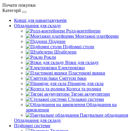
Почати покупки
Категорії
Ковші для навантажувачів
Обладнання для складу
Ролл-контейнери
Монтажні платформи
Піддони
Підйомні столи
Штабелери
Рокли
Візки для складу
Електровізки
Пластикові ящики
Сміттєві баки
Піраміди для скла
Колеса та ролики
Тягові акумулятори
Стелажні системи
Обладнання на
замовлення
Пакувальне обладнання
Обладнання для складу
Підйомні системи
Траверси