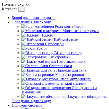
Почати покупки
Категорії
Ковші для навантажувачів
Обладнання для складу
Ролл-контейнери
Монтажні платформи
Піддони
Підйомні столи
Штабелери
Рокли
Візки для складу
Електровізки
Пластикові ящики
Сміттєві баки
Піраміди для скла
Колеса та ролики
Тягові акумулятори
Стелажні системи
Обладнання на
замовлення
Пакувальне обладнання
Обладнання для складу
Підйомні системи