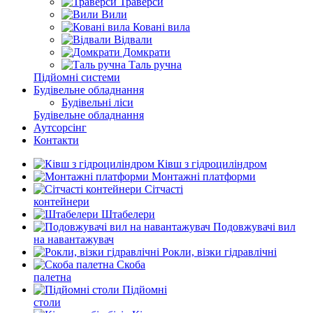
Траверси
Вили
Ковані вила
Відвали
Домкрати
Таль ручна
Підйомні системи
Будівельне обладнання
Будівельні ліси
Будівельне обладнання
Аутсорсінг
Контакти
Ківш з гідроциліндром
Монтажні платформи
Сітчасті
контейнери
Штабелери
Подовжувачі вил
на навантажувач
Рокли, візки гідравлічні
Скоба
палетна
Підйомні
столи