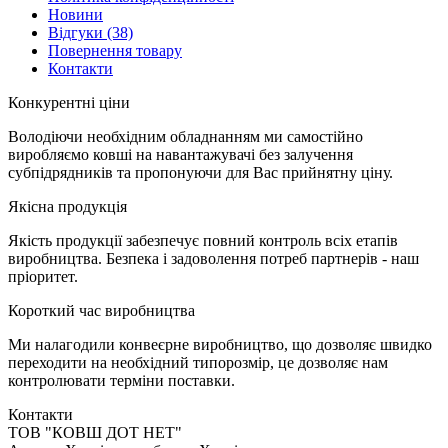
Новини
Відгуки
(38)
Повернення товару
Контакти
К
онкурентні ціни
Володіючи необхідним обладнанням ми самостійно
виробляємо ковші на навантажувачі без залучення
субпідрядників та пропонуючи для Вас прийнятну ціну.
Я
кісна продукція
Якість продукції забезпечує повний контроль всіх етапів
виробництва. Безпека і задоволення потреб партнерів - наш
пріоритет.
К
ороткий час виробництва
Ми налагодили конвеєрне виробництво, що дозволяє швидко
переходити на необхідний типорозмір, це дозволяє нам
контролювати терміни поставки.
Контакти
TOB "КОВШ ДОТ НЕТ"