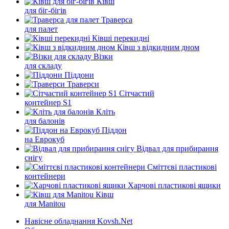
Ківш
для біг-бігів
Траверса
для палет
Ківші перекидні
Ківш з відкидним дном
Візки
для складу
Піддони
Траверси
Сітчастий
контейнер S1
Кліть
для балонів
Піддон
на Еврокуб
Відвал для прибирання
снігу
Cміттєві пластикові
контейнери
Харчові пластикові ящики
Ківш
для Manitou
Навісне обладнання Kovsh.Net