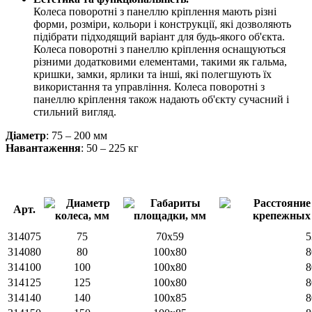
Колеса поворотні з панеллю кріплення мають різні
форми, розміри, кольори і конструкції, які дозволяють
підібрати підходящий варіант для будь-якого об'єкта.
Колеса поворотні з панеллю кріплення оснащуються
різними додатковими елементами, такими як гальма,
кришки, замки, ярлики та інші, які полегшують їх
використання та управління. Колеса поворотні з
панеллю кріплення також надають об'єкту сучасний і
стильний вигляд.
Діаметр
: 75 – 200 мм
Навантаження
: 50 – 225 кг
Арт.
314075
75
70x59
5
314080
80
100x80
8
314100
100
100x80
8
314125
125
100x80
8
314140
140
100х85
8