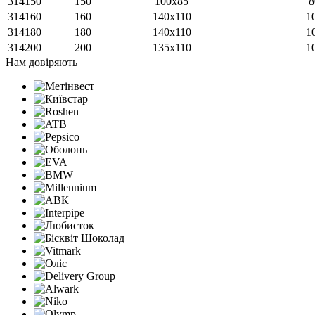
314150
150
100x85
8
314160
160
140x110
1
314180
180
140x110
1
314200
200
135x110
1
Нам довіряють