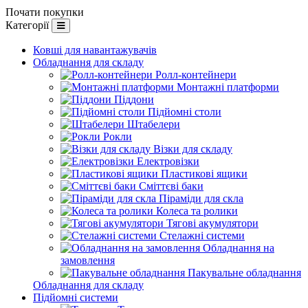
Почати покупки
Категорії
Ковші для навантажувачів
Обладнання для складу
Ролл-контейнери
Монтажні платформи
Піддони
Підйомні столи
Штабелери
Рокли
Візки для складу
Електровізки
Пластикові ящики
Сміттєві баки
Піраміди для скла
Колеса та ролики
Тягові акумулятори
Стелажні системи
Обладнання на
замовлення
Пакувальне обладнання
Обладнання для складу
Підйомні системи