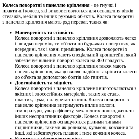
Колеса поворотні з панеллю кріплення
- це гнучкі і
практичні колеса, які використовуються для оснащення візків,
стелажів, меблів та інших рухомих об'єктів. Колеса поворотні
з панеллю кріплення мають ряд переваг, таких як:
Маневреність та стійкість
.
Колеса поворотні з панеллю кріплення дозволяють легко
і швидко переміщати об'єкти по будь-яких поверхнях, як
всередині, так і зовні приміщень. Колеса поворотні з
панеллю кріплення мають спеціальний кронштейн, який
забезпечує вільний поворот колеса на 360 градусів.
Колеса поворотні з панеллю кріплення також мають
панель кріплення, яка дозволяє надійно закріпити колесо
до об'єкта за допомогою болтів або гвинтів.
Довговічність та міцність
.
Колеса поворотні з панеллю кріплення виготовляються з
якісних і зносостійких матеріалів, таких як сталь,
пластик, гума, поліуретан та інші. Колеса поворотні з
панеллю кріплення витримують вплив вологи,
температури, ультрафіолету, механічних пошкоджень та
інших несприятливих факторів. Колеса поворотні з
панеллю кріплення оснащуються різними типами
підшипників, такими як роликові, кулькові, ковзання та
інші, які забезпечують плавне і тихе кочення колеса.
Естетика та функціональність.