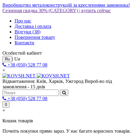
Виробництво металоконструкцій за кресленнями замовника!
Сезонная скидка 30%
(CATEGORY)
|
купить сейчас
Про нас
Доставка і оплата
Відгуки
(38)
Повернення товару
Контакти
Особистий кабінет
|
Ua
Ru
+38 (050) 528 77 08
×
Відвантаження: Київ, Харків, Ужгород
Вироб-во під
замовлення - 15 днів
+38 (050) 528 77 08
0
×
Кошик товарів
Почніть покупки прямо зараз. У нас багато корисних товарів.